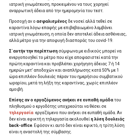
ιατρική γνωμάτευση, προκειμένου να τους χορηγεί
αναρρωτική άδεια από την ημερομηνία του τεστ.
Προσοχή αν ο
ασφαλισμένος
δε νοσεί αλλά τεθεί σε
καραντίνα λόγω επαφής με επιβεβαιωμένο λαμβάνει
ιατρική γνωμάτευση, η οποία δεν αποτελεί άδεια ασθένειας,
αλλά μέτρο για την αποφυγή διασποράς του covid-19.
Σ΄αυτήν την περίπτωση
σύμφωνα με ειδικούς μπορεί να
ενεργοποιηθεί το μέτρο που είχε αποφασιστεί κατά την
πρώτη καραντίνα και προβλέπει χορήγηση άδειας 7 ή 14
ημερών μετ’ αποδοχών και αναπλήρωσης κατά 50% με 1
ώρα επιπλέον δουλειάς πέραν του ημερήσιου συμβατικού
ωραρίου, μετά τη λήξη της καραντίνας, χωρίς επιπλέον
αμοιβή.
Επίσης αν ο εργαζόμενος ανήκει σε ευπαθή ομάδα
του
πληθυσμού ο εργοδότης υποχρεούται να θέσει σε
τηλεργασία
εργαζόμενο που ανήκει σε ευπαθή ομάδα. Αν
δεν είναι εφικτή η τηλεργασία ακολουθεί
η λύση δουλειάς
back-office
. Εφόσον κι αυτό δεν είναι εφικτό, η τρίτη λύση
είναι η αναστολή της σύμβασης.