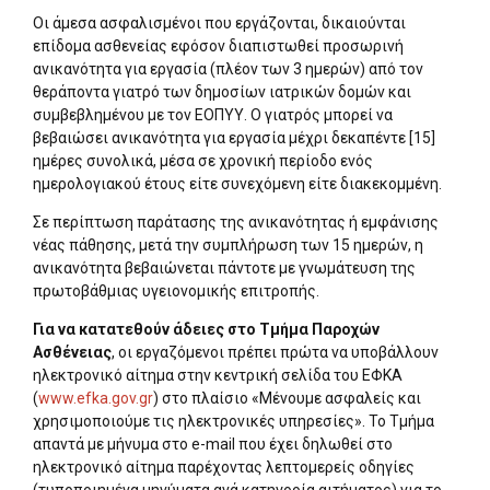
Οι άμεσα ασφαλισμένοι που εργάζονται, δικαιούνται
επίδομα ασθενείας εφόσον διαπιστωθεί προσωρινή
ανικανότητα για εργασία (πλέον των 3 ημερών) από τον
θεράποντα γιατρό των δημοσίων ιατρικών δομών και
συμβεβλημένου με τον ΕΟΠΥΥ. Ο γιατρός μπορεί να
βεβαιώσει ανικανότητα για εργασία μέχρι δεκαπέντε [15]
ημέρες συνολικά, μέσα σε χρονική περίοδο ενός
ημερολογιακού έτους είτε συνεχόμενη είτε διακεκομμένη.
Σε περίπτωση παράτασης της ανικανότητας ή εμφάνισης
νέας πάθησης, μετά την συμπλήρωση των 15 ημερών, η
ανικανότητα βεβαιώνεται πάντοτε με γνωμάτευση της
πρωτοβάθμιας υγειονομικής επιτροπής.
Για να κατατεθούν άδειες στο Τμήμα Παροχών
Ασθένειας
, οι εργαζόμενοι πρέπει πρώτα να υποβάλλουν
ηλεκτρονικό αίτημα στην κεντρική σελίδα του ΕΦΚΑ
(
www.efka.gov.gr
) στο πλαίσιο «Μένουμε ασφαλείς και
χρησιμοποιούμε τις ηλεκτρονικές υπηρεσίες». Το Τμήμα
απαντά με μήνυμα στο e-mail που έχει δηλωθεί στο
ηλεκτρονικό αίτημα παρέχοντας λεπτομερείς οδηγίες