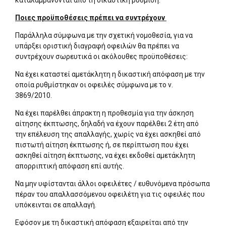
καταλαμβάνονται από τη δικαστική ρύθμιση.
Ποιες προϋποθέσεις πρέπει να συντρέχουν
Παράλληλα σύμφωνα με την σχετική νομοθεσία, για να
υπάρξει οριστική διαγραφή οφειλών θα πρέπει να
συντρέχουν σωρευτικά οι ακόλουθες προϋποθέσεις:
Να έχει καταστεί αμετάκλητη η δικαστική απόφαση με την
οποία ρυθμίστηκαν οι οφειλές σύμφωνα με το ν.
3869/2010.
Να έχει παρέλθει άπρακτη η προθεσμία για την άσκηση
αίτησης έκπτωσης, δηλαδή να έχουν παρέλθει 2 έτη από
την επέλευση της απαλλαγής, χωρίς να έχει ασκηθεί από
πιστωτή αίτηση έκπτωσης ή, σε περίπτωση που έχει
ασκηθεί αίτηση έκπτωσης, να έχει εκδοθεί αμετάκλητη
απορριπτική απόφαση επί αυτής.
Να μην υφίστανται άλλοι οφειλέτες / ευθυνόμενα πρόσωπα
πέραν του απαλλασσόμενου οφειλέτη για τις οφειλές που
υπόκεινται σε απαλλαγή.
Εφόσον με τη δικαστική απόφαση εξαιρείται από την