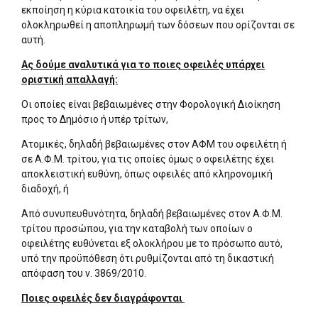
εκποίηση η κύρια κατοικία του οφειλέτη, να έχει
ολοκληρωθεί η αποπληρωμή των δόσεων που ορίζονται σε
αυτή.
Ας δούμε αναλυτικά για το ποιες οφειλές υπάρχει
οριστική απαλλαγή:
Οι οποίες είναι βεβαιωμένες στην Φορολογική Διοίκηση
προς το Δημόσιο ή υπέρ τρίτων,
Ατομικές, δηλαδή βεβαιωμένες στον ΑΦΜ του οφειλέτη ή
σε Α.Φ.Μ. τρίτου, για τις οποίες όμως ο οφειλέτης έχει
αποκλειστική ευθύνη, όπως οφειλές από κληρονομική
διαδοχή, ή
Από συνυπευθυνότητα, δηλαδή βεβαιωμένες στον Α.Φ.Μ.
τρίτου προσώπου, για την καταβολή των οποίων ο
οφειλέτης ευθύνεται εξ ολοκλήρου με το πρόσωπο αυτό,
υπό την προϋπόθεση ότι ρυθμίζονται από τη δικαστική
απόφαση του ν. 3869/2010.
Ποιες οφειλές δεν διαγράφονται