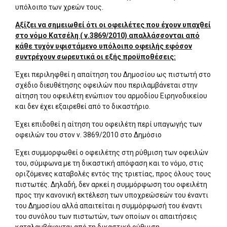
υπόλοιπο των χρεών τους.
Αξίζει να σημειωθεί ότι οι οφειλέτες που έχουν υπαχθεί
στο νόμο Κατσέλη ( ν.3869/2010) απαλλάσσονται από
κάθε τυχόν υφιστάμενο υπόλοιπο οφειλής εφόσον
συντρέχουν σωρευτικά οι εξής προϋποθέσεις:
Έχει περιληφθεί η απαίτηση του Δημοσίου ως πιστωτή στο
σχέδιο διευθέτησης οφειλών που περιλαμβάνεται στην
αίτηση του οφειλέτη ενώπιον του αρμοδίου Ειρηνοδικείου
και δεν έχει εξαιρεθεί από το δικαστήριο.
Έχει επιδοθεί η αίτηση του οφειλέτη περί υπαγωγής των
οφειλών του στον ν. 3869/2010 στο Δημόσιο
Έχει συμμορφωθεί ο οφειλέτης στη ρύθμιση των οφειλών
του, σύμφωνα με τη δικαστική απόφαση και το νόμο, στις
οριζόμενες καταβολές εντός της τριετίας, προς όλους τους
πιστωτές. Δηλαδή, δεν αρκεί η συμμόρφωση του οφειλέτη
προς την κανονική εκτέλεση των υποχρεώσεών του έναντι
του Δημοσίου αλλά απαιτείται η συμμόρφωσή του έναντι
του συνόλου των πιστωτών, των οποίων οι απαιτήσεις