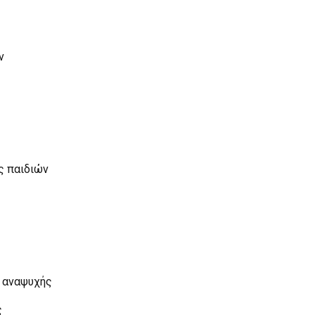
ν
ς παιδιών
ν αναψυχής
ς