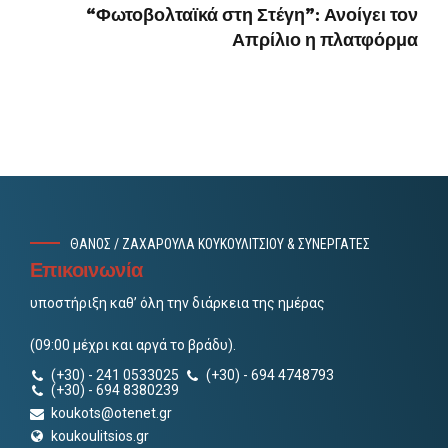
“Φωτοβολταϊκά στη Στέγη”: Ανοίγει τον
Απρίλιο η πλατφόρμα
ΘΑΝΟΣ / ΖΑΧΑΡΟΥΛΑ ΚΟΥΚΟΥΛΙΤΣΙΟΥ & ΣΥΝΕΡΓΑΤΕΣ
Επικοινωνία
υποστήριξη καθ’ όλη την διάρκεια της ημέρας
(09:00 μέχρι και αργά το βράδυ).
(+30) - 241 0533025
(+30) - 694 4748793
(+30) - 694 8380239
koukots@otenet.gr
koukoulitsios.gr