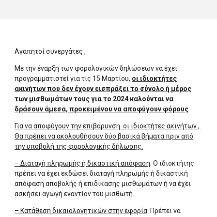
Αγαπητοί συνεργάτες ,
Με την έναρξη των φορολογικών δηλώσεων να έχει
προγραμματιστεί για τις 15 Μαρτίου,
οι ιδιοκτήτες
ακινήτων που δεν έχουν εισπράξει το σύνολο ή μέρος
των μισθωμάτων τους για το 2024 καλούνται να
δράσουν άμεσα, προκειμένου να αποφύγουν φόρους
Για να αποφύγουν την επιβάρυνση οι ιδιοκτήτες ακινήτων ,
Θα πρέπει να ακολουθήσουν δύο βασικά βήματα πριν από
την υποβολή της φορολογικής δήλωσης:
– Διαταγή πληρωμής ή δικαστική απόφαση
: Ο ιδιοκτήτης
πρέπει να έχει εκδώσει διαταγή πληρωμής ή δικαστική
απόφαση αποβολής ή επιδίκασης μισθωμάτων ή να έχει
ασκήσει αγωγή εναντίον του μισθωτή.
– Κατάθεση δικαιολογητικών στην εφορία
: Πρέπει να