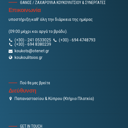
ΘΑΝΟΣ / ΖΑΧΑΡΟΥΛΑ ΚΟΥΚΟΥΛΙΤΣΙΟΥ & ΣΥΝΕΡΓΑΤΕΣ
Επικοινωνία
υποστήριξη καθ’ όλη την διάρκεια της ημέρας
(09:00 μέχρι και αργά το βράδυ).
(+30) - 241 0533025
(+30) - 694 4748793
(+30) - 694 8380239
koukots@otenet.gr
koukoulitsios.gr
Πού θα μας βρείτε
Διεύθυνση
Παπαναστασίου & Κύπρου (Κτήριο Πλατεία)
GET IN TOUCH