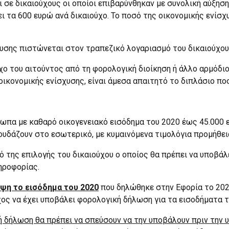
αι σε δικαιούχους οι οποίοι επιβαρύνθηκαν με συνολική αύξη
ι τα 600 ευρώ ανά δικαιούχο. Το ποσό της οικονομικής ενίσ
χυσης πιστώνεται στον τραπεζικό λογαριασμό του δικαιούχου
χο του αιτούντος από τη φορολογική διοίκηση ή άλλο αρμόδι
οικονομικής ενίσχυσης, είναι άμεσα απαιτητό το διπλάσιο πο
ωπα με καθαρό οικογενειακό εισόδημα του 2020 έως 45.000 
υδάζουν στο εσωτερικό, με κυμαινόμενα τιμολόγια προμήθειας
 της επιλογής του δικαιούχου ο οποίος θα πρέπει να υποβάλε
ηροφορίας.
όψη το εισόδημα του 2020
που δηλώθηκε στην Εφορία το 202
ύχος να έχει υποβάλει φορολογική δήλωση για τα εισοδήματα 
 δήλωση θα πρέπει να σπεύσουν να την υποβάλουν πριν την 