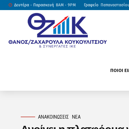
Δευτέρα - Παρασκευή
8AM - 9PM
Γραφείο
Παπαναστασίου 
ΠΟΙΟΙ Ε
ΑΝΑΚΟΙΝΏΣΕΙΣ
ΝΈΑ
Ανοίγει η πλατφόρμα 