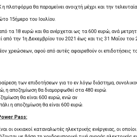
 πλατφόρμα θα παραμείνει ανοιχτή μέχρι και την τελευταία 
το 15ήμερο του Ιουλίου.
από τα 18 ευρώ και θα ανέρχεται ως τα 600 ευρώ, ανά μετρητ
 από την 1η Δεκεμβρίου του 2021 έως και τις 31 Μαΐου του 
έον χρεώσεων, αφού από αυτές αφαιρεθούν οι επιδοτήσεις τ
αφαίρεση των επιδοτήσεων για το εν λόγω διάστημα, συνολικο
ρώ, η αποζημίωση θα διαμορφωθεί στα 480 ευρώ.
οζημίωση θα είναι 600 ευρώ, ενώ αν
πάλι η αποζημίωση θα είναι 600 ευρώ.
Power Pass:
ναι οι οικιακοί καταναλωτές ηλεκτρικής ενέργειας, οι οποίο
ζονται με βάση τη χονδρεμπορική τιμή αγοράς ηλεκτρικής ε