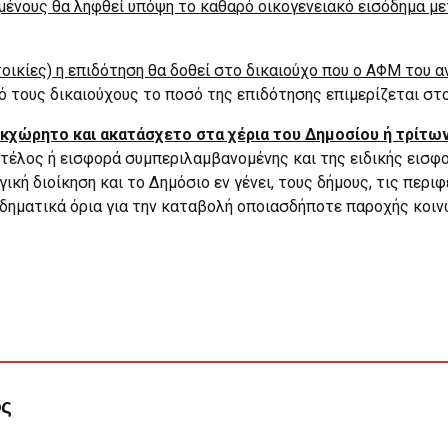
ριμένους θα ληφθεί υπόψη το καθαρό οικογενειακό εισόδημα 
κατοικίες) η επιδότηση θα δοθεί στο δικαιούχο που ο ΑΦΜ το
 τους δικαιούχους το ποσό της επιδότησης επιμερίζεται στο
κχώρητο και ακατάσχετο στα χέρια του Δημοσίου ή τρίτω
 τέλος ή εισφορά συμπεριλαμβανομένης και της ειδικής εισφο
ή διοίκηση και το Δημόσιο εν γένει, τους δήμους, τις περιφ
οδηματικά όρια για την καταβολή οποιασδήποτε παροχής κοιν
ος