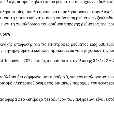
υς» λογαριασμούς ηλεκτρικού ρεύματος που έχουν εκδοθεί α
ς πληροφορίες που θα πρέπει να συμπληρώσουν οι φορολογούμ
τι για τη φοιτητική κατοικία η επιδότηση ρεύματος «ξεκλειδ
ss και τη συμπλήρωση του αριθμού παροχής ρεύματος της φοι
ι 60%
πουργικής απόφασης για τις επιστροφές ρεύματος έως 600 ευρ
ς, την ημερομηνία έκδοσης προκειμένου να μην χάσουν την ε
εί 1η Ιουνίου 2022, και έχει περίοδο κατανάλωσης 31/1/22 –
οβλέπει ότι σύμφωνα με το άρθρο 3, για τον υπολογισμό του
αριασμό ηλεκτρικού ρεύματος οικιακών παροχών του εσωτερικ
 εάν αφορά στο «επίμαχο τετράμηνο» των αυξήσεων, είναι εκτ