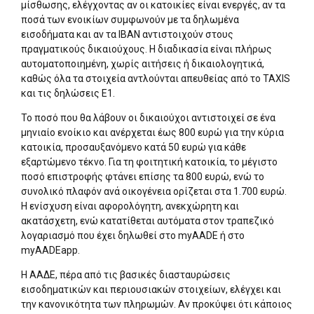
μίσθωσης, ελέγχοντας αν οι κατοικίες είναι ενεργές, αν τα
ποσά των ενοικίων συμφωνούν με τα δηλωμένα
εισοδήματα και αν τα IBAN αντιστοιχούν στους
πραγματικούς δικαιούχους. Η διαδικασία είναι πλήρως
αυτοματοποιημένη, χωρίς αιτήσεις ή δικαιολογητικά,
καθώς όλα τα στοιχεία αντλούνται απευθείας από το TAXIS
και τις δηλώσεις Ε1.
Το ποσό που θα λάβουν οι δικαιούχοι αντιστοιχεί σε ένα
μηνιαίο ενοίκιο και ανέρχεται έως 800 ευρώ για την κύρια
κατοικία, προσαυξανόμενο κατά 50 ευρώ για κάθε
εξαρτώμενο τέκνο. Για τη φοιτητική κατοικία, το μέγιστο
ποσό επιστροφής φτάνει επίσης τα 800 ευρώ, ενώ το
συνολικό πλαφόν ανά οικογένεια ορίζεται στα 1.700 ευρώ.
Η ενίσχυση είναι αφορολόγητη, ανεκχώρητη και
ακατάσχετη, ενώ κατατίθεται αυτόματα στον τραπεζικό
λογαριασμό που έχει δηλωθεί στο myAADE ή στο
myAADEapp.
Η ΑΑΔΕ, πέρα από τις βασικές διασταυρώσεις
εισοδηματικών και περιουσιακών στοιχείων, ελέγχει και
την κανονικότητα των πληρωμών. Αν προκύψει ότι κάποιος