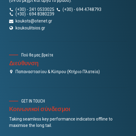
(09:00 μέχρι και αργά το βράδυ).
(+30) - 241 0533025
(+30) - 694 4748793
(+30) - 694 8380239
koukots@otenet.gr
koukoulitsios.gr
Πού θα μας βρείτε
Διεύθυνση
Παπαναστασίου & Κύπρου (Κτήριο Πλατεία)
GET IN TOUCH
Κοινωνικοί σύνδεσμοι
Taking seamless key performance indicators offline to
maximise the long tail.