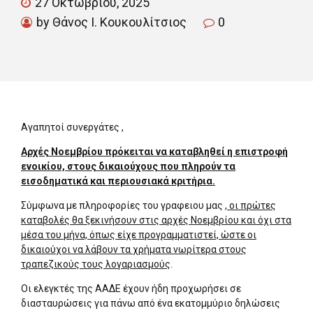
27 Οκτωβρίου, 2025
by Θάνος Ι. Κουκουλίτσιος
0
Αγαπητοί συνεργάτες ,
Αρχές Νοεμβρίου πρόκειται να καταβληθεί η επιστροφή
ενοικίου, στους δικαιούχους που πληρούν τα
εισοδηματικά και περιουσιακά κριτήρια.
Σύμφωνα με πληροφορίες του γραφειου μας
, οι πρώτες
καταβολές θα ξεκινήσουν στις αρχές Νοεμβρίου και όχι στα
μέσα του μήνα, όπως είχε προγραμματιστεί, ώστε οι
δικαιούχοι να λάβουν τα χρήματα νωρίτερα στους
τραπεζικούς τους λογαριασμούς
.
Οι ελεγκτές της ΑΑΔΕ έχουν ήδη προχωρήσει σε
διασταυρώσεις για πάνω από ένα εκατομμύριο δηλώσεις