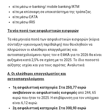
είτε μέσω e-banking/ mobile banking/ATM
είτε με επίσκεψη σε υποκατάστημα της τράπεζας.
είτε μέσω ΕΛΤΑ
είτε μέσω IRIS
Τα νέα ποσά των ασφαλιστικών εισφορών
Τα νέα μηνιαία ποσά των ασφαλιστικών εισφορών (κύρια
σύνταξη+ υγειονομική περίθαλψη) που θα κληθούν να
πληρώσουν οι ελεύθεροι επαγγελματίες και
αυτοαπασχολούμενοι προς τον e-ΕΦΚΑ για το 2026 θα είναι
αυξημένα κατά 2,5% σε σχέση με το 2025. Το ίδιο ποσοστό
αύξησης ισχύει και για τους αγρότες. Αναλυτικά:
Α. Οι ελεύθεροι επαγγελματίες και
αυτοαπασχολούμενοι
1η ασφαλιστική κατηγορία
:
Στα 250,77 ευρώ
ανεβαίνουν οι ασφαλιστικές εισφορές
από 244, 65
ευρώ που ήταν το 2025. Η επιβάρυνση για τον υπόχρεο
είναι 6,12 ευρώ.
2η ασφαλιστική κατηγορία
:
Στα 300,93 ευρώ