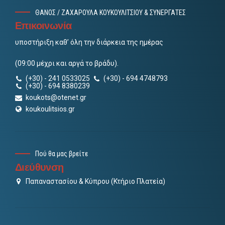
ΘΑΝΟΣ / ΖΑΧΑΡΟΥΛΑ ΚΟΥΚΟΥΛΙΤΣΙΟΥ & ΣΥΝΕΡΓΑΤΕΣ
Επικοινωνία
υποστήριξη καθ’ όλη την διάρκεια της ημέρας
(09:00 μέχρι και αργά το βράδυ).
(+30) - 241 0533025
(+30) - 694 4748793
(+30) - 694 8380239
koukots@otenet.gr
koukoulitsios.gr
Πού θα μας βρείτε
Διεύθυνση
Παπαναστασίου & Κύπρου (Κτήριο Πλατεία)