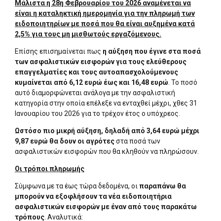
Μάλιστα η 28η Φεβρουαρίου του 2026 αναμένεται να
είναι η καταληκτική ημερομηνία για την πληρωμή των
ειδοποιητηρίων με ποσά που θα είναι αυξημένα κατά
2,5% για τους μη μισθωτούς εργαζόμενους.
Επίσης επισημαίνεται πως
η αύξηση που έγινε στα ποσά
των ασφαλιστικών εισφορών για τους ελεύθερους
επαγγελματίες και τους αυτοαπασχολούμενους
κυμαίνεται από 6,12 ευρώ έως και 16,48 ευρώ
. Το ποσό
αυτό διαμορφώνεται ανάλογα με την ασφαλιστική
κατηγορία στην οποία επέλεξε να ενταχθεί μέχρι, χθες 31
Ιανουαρίου του 2026 για το τρέχον έτος ο υπόχρεος.
Ωστόσο πιο μικρή αύξηση, δηλαδή από 3,64 ευρώ μέχρι
9,87 ευρώ θα δουν οι αγρότες
στα ποσά των
ασφαλιστικών εισφορών που θα κληθούν να πληρώσουν.
Oι τρόποι πληρωμής
Σύμφωνα με τα έως τώρα δεδομένα, οι
παραπάνω θα
μπορούν να εξοφλήσουν τα νέα ειδοποιητήρια
ασφαλιστικών εισφορών με έναν από τους παρακάτω
τρόπους
. Αναλυτικά: