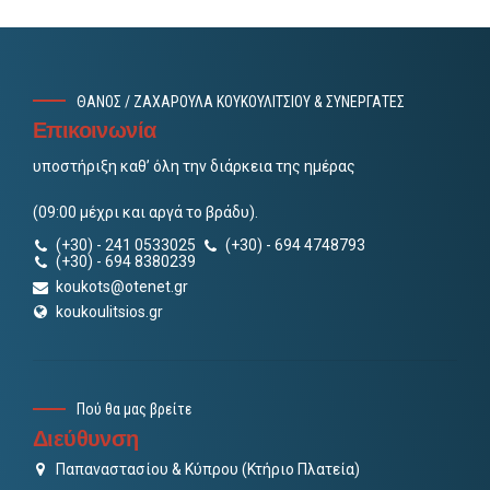
ΘΑΝΟΣ / ΖΑΧΑΡΟΥΛΑ ΚΟΥΚΟΥΛΙΤΣΙΟΥ & ΣΥΝΕΡΓΑΤΕΣ
Επικοινωνία
υποστήριξη καθ’ όλη την διάρκεια της ημέρας
(09:00 μέχρι και αργά το βράδυ).
(+30) - 241 0533025
(+30) - 694 4748793
(+30) - 694 8380239
koukots@otenet.gr
koukoulitsios.gr
Πού θα μας βρείτε
Διεύθυνση
Παπαναστασίου & Κύπρου (Κτήριο Πλατεία)