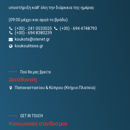
υποστήριξη καθ’ όλη την διάρκεια της ημέρας
(09:00 μέχρι και αργά το βράδυ).
(+30) - 241 0533025
(+30) - 694 4748793
(+30) - 694 8380239
koukots@otenet.gr
koukoulitsios.gr
Πού θα μας βρείτε
Διεύθυνση
Παπαναστασίου & Κύπρου (Κτήριο Πλατεία)
GET IN TOUCH
Κοινωνικοί σύνδεσμοι