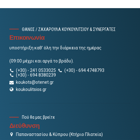
ΘΑΝΟΣ / ΖΑΧΑΡΟΥΛΑ ΚΟΥΚΟΥΛΙΤΣΙΟΥ & ΣΥΝΕΡΓΑΤΕΣ
Επικοινωνία
υποστήριξη καθ’ όλη την διάρκεια της ημέρας
(09:00 μέχρι και αργά το βράδυ).
(+30) - 241 0533025
(+30) - 694 4748793
(+30) - 694 8380239
koukots@otenet.gr
koukoulitsios.gr
Πού θα μας βρείτε
Διεύθυνση
Παπαναστασίου & Κύπρου (Κτήριο Πλατεία)