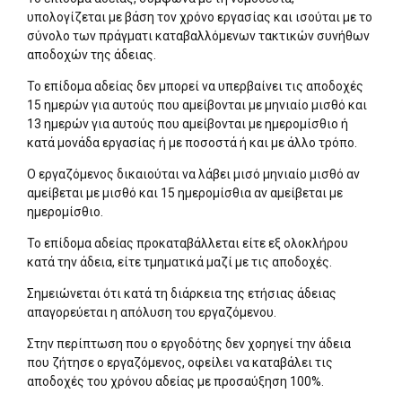
υπολογίζεται με βάση τον χρόνο εργασίας και ισούται με το
σύνολο των πράγματι καταβαλλόμενων τακτικών συνήθων
αποδοχών της άδειας.
Το επίδομα αδείας δεν μπορεί να υπερβαίνει τις αποδοχές
15 ημερών για αυτούς που αμείβονται με μηνιαίο μισθό και
13 ημερών για αυτούς που αμείβονται με ημερομίσθιο ή
κατά μονάδα εργασίας ή με ποσοστά ή και με άλλο τρόπο.
Ο εργαζόμενος δικαιούται να λάβει μισό μηνιαίο μισθό αν
αμείβεται με μισθό και 15 ημερομίσθια αν αμείβεται με
ημερομίσθιο.
Το επίδομα αδείας προκαταβάλλεται είτε εξ ολοκλήρου
κατά την άδεια, είτε τμηματικά μαζί με τις αποδοχές.
Σημειώνεται ότι κατά τη διάρκεια της ετήσιας άδειας
απαγορεύεται η απόλυση του εργαζόμενου.
Στην περίπτωση που ο εργοδότης δεν χορηγεί την άδεια
που ζήτησε ο εργαζόμενος, οφείλει να καταβάλει τις
αποδοχές του χρόνου αδείας με προσαύξηση 100%.