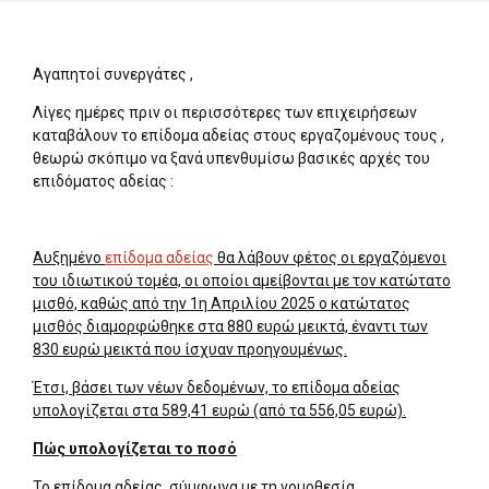
Αγαπητοί συνεργάτες ,
Λίγες ημέρες πριν οι περισσότερες των επιχειρήσεων
καταβάλουν το επίδομα αδείας στους εργαζομένους τους ,
θεωρώ σκόπιμο να ξανά υπενθυμίσω βασικές αρχές του
επιδόματος αδείας :
Αυξημένο
επίδομα αδείας
θα λάβουν φέτος οι εργαζόμενοι
του ιδιωτικού τομέα, οι οποίοι αμείβονται με τον κατώτατο
μισθό, καθώς από την 1η Απριλίου 2025 ο κατώτατος
μισθός διαμορφώθηκε στα 880 ευρώ μεικτά, έναντι των
830 ευρώ μεικτά που ίσχυαν προηγουμένως.
Έτσι, βάσει των νέων δεδομένων, το επίδομα αδείας
υπολογίζεται στα 589,41 ευρώ (από τα 556,05 ευρώ).
Πώς υπολογίζεται το ποσό
Το επίδομα αδείας, σύμφωνα με τη νομοθεσία,