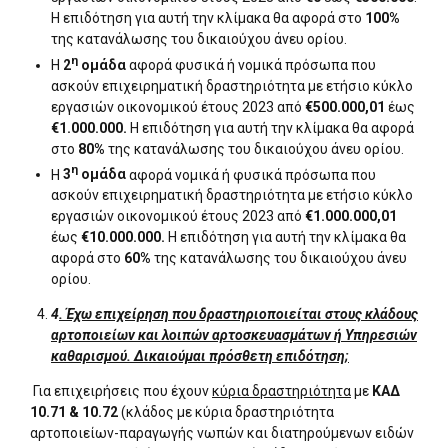
Η επιδότηση για αυτή την κλίμακα θα αφορά στο
100%
της κατανάλωσης του δικαιούχου άνευ ορίου.
η
Η
2
ομάδα
αφορά φυσικά ή νομικά πρόσωπα που
ασκούν επιχειρηματική δραστηριότητα με ετήσιο κύκλο
εργασιών οικονομικού έτους 2023 από
€500.000,01
έως
€1.000.000.
Η επιδότηση για αυτή την κλίμακα θα αφορά
στο
80%
της κατανάλωσης του δικαιούχου άνευ ορίου.
η
Η
3
ομάδα
αφορά νομικά ή φυσικά πρόσωπα που
ασκούν επιχειρηματική δραστηριότητα με ετήσιο κύκλο
εργασιών οικονομικού έτους 2023 από
€1.000.000,01
έως
€10.000.000.
Η επιδότηση για αυτή την κλίμακα θα
αφορά στο
60%
της κατανάλωσης του δικαιούχου άνευ
ορίου.
4
. Έχω επιχείρηση που δραστηριοποιείται στους κλάδους
αρτοποιείων και λοιπών αρτοσκευασμάτων ή Υπηρεσιών
καθαρισμού. Δικαιούμαι πρόσθετη επιδότηση;
Για επιχειρήσεις που έχουν
κύρια δραστηριότητα
με
ΚΑΔ
10.71 & 10.72
(κλάδος με κύρια δραστηριότητα
αρτοποιείων-παραγωγής νωπών και διατηρούμενων ειδών