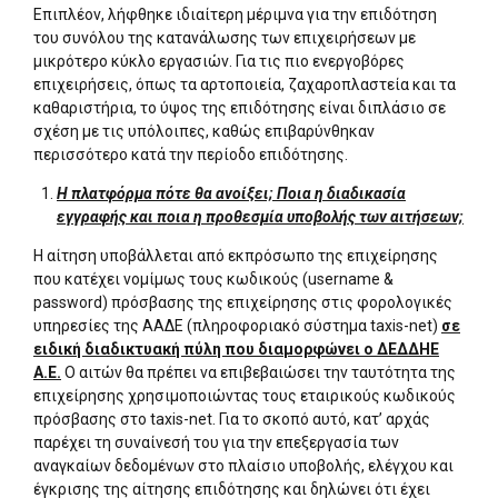
Επιπλέον, λήφθηκε ιδιαίτερη μέριμνα για την επιδότηση
του συνόλου της κατανάλωσης των επιχειρήσεων με
μικρότερο κύκλο εργασιών. Για τις πιο ενεργοβόρες
επιχειρήσεις, όπως τα αρτοποιεία, ζαχαροπλαστεία και τα
καθαριστήρια, το ύψος της επιδότησης είναι διπλάσιο σε
σχέση με τις υπόλοιπες, καθώς επιβαρύνθηκαν
περισσότερο κατά την περίοδο επιδότησης.
Η πλατφόρμα πότε θα ανοίξει; Ποια η διαδικασία
εγγραφής και ποια η προθεσμία υποβολής των αιτήσεων;
Η αίτηση υποβάλλεται από εκπρόσωπο της επιχείρησης
που κατέχει νομίμως τους κωδικούς (username &
password) πρόσβασης της επιχείρησης στις φορολογικές
υπηρεσίες της ΑΑΔΕ (πληροφοριακό σύστημα taxis-net)
σε
ειδική διαδικτυακή πύλη που διαμορφώνει ο ΔΕΔΔΗΕ
Α.Ε.
Ο αιτών θα πρέπει να επιβεβαιώσει την ταυτότητα της
επιχείρησης χρησιμοποιώντας τους εταιρικούς κωδικούς
πρόσβασης στο taxis-net. Για το σκοπό αυτό, κατ’ αρχάς
παρέχει τη συναίνεσή του για την επεξεργασία των
αναγκαίων δεδομένων στο πλαίσιο υποβολής, ελέγχου και
έγκρισης της αίτησης επιδότησης και δηλώνει ότι έχει