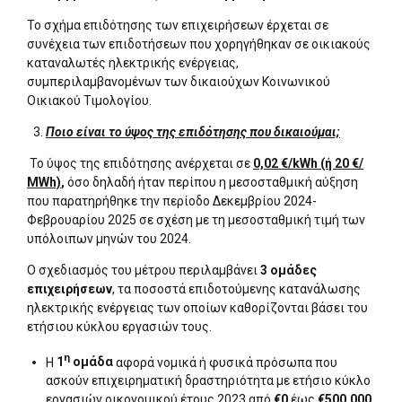
Το σχήμα επιδότησης των επιχειρήσεων έρχεται σε
συνέχεια των επιδοτήσεων που χορηγήθηκαν σε οικιακούς
καταναλωτές ηλεκτρικής ενέργειας,
συμπεριλαμβανομένων των δικαιούχων Κοινωνικού
Οικιακού Τιμολογίου.
Ποιο είναι το ύψος της επιδότησης που δικαιούμαι;
Το ύψος της επιδότησης ανέρχεται σε
0,02 €/kWh (ή 20
€/
ΜWh)
,
όσο δηλαδή ήταν περίπου η μεσοσταθμική αύξηση
που παρατηρήθηκε την περίοδο Δεκεμβρίου 2024-
Φεβρουαρίου 2025 σε σχέση με τη μεσοσταθμική τιμή των
υπόλοιπων μηνών του 2024.
Ο σχεδιασμός του μέτρου περιλαμβάνει
3 ομάδες
επιχειρήσεων
, τα ποσοστά επιδοτούμενης κατανάλωσης
ηλεκτρικής ενέργειας των οποίων καθορίζονται βάσει του
ετήσιου κύκλου εργασιών τους.
η
Η
1
ομάδα
αφορά νομικά ή φυσικά πρόσωπα που
ασκούν επιχειρηματική δραστηριότητα με ετήσιο κύκλο
εργασιών οικονομικού έτους 2023 από
€0
έως
€500.000
.