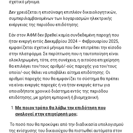
σχετικό μήνυμα.
Δεν χρειάζεται η επισύναψη επιπλέον δικαιολογητικών,
συμπεριλαμβανομένων των λογαριασμών ηλεκτρικής
ενέργειας της περιόδου επιδότησης.
Εάν στον ΑΦΜ δεν βρεθεί καμία συνδεδεμένη παροχή που
ήταν ενεργή εντός Δεκεμβρίου 2024 – Φεβρουαρίου 2025,
εμφανίζεται σχετικό μήνυμα που δεν επιτρέπει την είσοδο
στην πλατφόρμα. Σε περίπτωση που η ταυτοποίηση είναι
ολοκληρωμένη, τότε, στη συνέχεια, η αιτούσα επιχείρηση
θα επιλέγει τον/τους αριθμό/-ούς παροχής για τον/τους
οποίο/-ους θέλει να υποβάλει αίτημα επιδότησης. Οι
αριθμοί παροχής που θα εμφανίζει το σύστημα θα πρέπει
να είναι ενεργές παροχές ή να ήταν ενεργές έστω για
οποιοδήποτε χρονικό διάστημα εντός της περιόδου
επιδότησης, με χρήση εμπορική ή βιομηχανική.
Με ποιον τρόπο θα λάβω την επιδότηση που
αναλογεί στην επιχείρησή μου;
Το ποσό που θα προκύψει από την διαδικασία υπολογισμού
της ενίσχυσης του δικαιούχου θα πιστωθεί αυτόματα στον