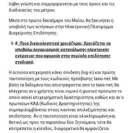
λάβει γνώση και συμμορφώνεται με τους όρους και τις
διαδικασίες του μέτρου.
Μέσα στο πρώτο δεκαήμερο του Μαΐου, θα ξεκινήσει η
υποβολή των αιτήσεων στην Ηλεκτρονική Πλατφόρμα
Διαχείρισης Επιδότησης.
8
. Ποια δικαιολογητικά χρειάζομαι; Χρειάζεται να
υποβάλω λογαριασμούς κατανάλωσης ηλεκτρικής
ενέργειας που αφορούν στην περίοδο επιδότησης
σταδιακά;
Η αιτούσα επιχείρηση κάνει σύνδεση (log-in) και πρώτη
ταυτοποίηση με τους κωδικούς πρόσβασης taxis-net. Με
βάση τα δεδομένα που επιστρέφονται από το taxis-net, θα
ελέγχεται αν ο χρήστης είναι νομικό ή φυσικό πρόσωπο το
οποίο ασκεί επιχειρηματική δραστηριότητα, καθώς και αν ο
πρωτεύων ΚΑΔ (Κωδικός Δραστηριότητας) της
συμπεριλαμβάνεται στους κανόνες επιλεξιμότητας και
επιδότησης. Αν η ταυτοποίηση είναι ολοκληρωμένη και
θετική ως προς τα παραπάνω δύο ζητούμενα, τότε θα
επιτρέπεται η είσοδος, διαφορετικά θα εμφανίζεται