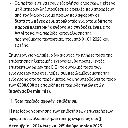
Θα πρέπει είτε να έχουν εξοφλήσει ολοσχερώς είτε να
μη διατηρούν ληξιπρόθεσμες οφειλές που απορρέουν
από τον διακανονισμό ποσών που αφορούν σε
διαπιστωμένες ρευματοκλοπές για οποιαδήποτε
παροχή ηλεκτρικής ενέργειας συνδεδεμένη με το
ΑΦΜ τους
, για περίοδο κατανάλωσης της
προηγούμενης πενταετίας, ήτοι από 01.01.2020 και
εφεξής.
Επιπλέον, για να λάβει ο δικαιούχος το πλήρες ποσό της
επιδότησης ηλεκτρικής ενέργειας, θα πρέπει -εντός
επιτρεπτών ορίων της Ε.Ε.- το συνολικό ποσό των
ενισχύσεων που έχει λάβει, συμπεριλαμβανομένης της
ενίσχυσης από το παρόν μέτρο, να μην υπερβαίνει το ποσό
των
€300.000
σε οποιαδήποτε περίοδο
τριών ετών
(κανόνας De minimis)
.
Ποια περίοδο αφορά η επιδότηση;
Η περίοδος χορήγησης των επιδοτήσεων επιχειρήσεων
η
αφορά καταναλώσεις ηλεκτρικής ενέργειας από
1
η
Δεκεμβρίου 2024 έως και 28
Φεβρουαρίου 2025.