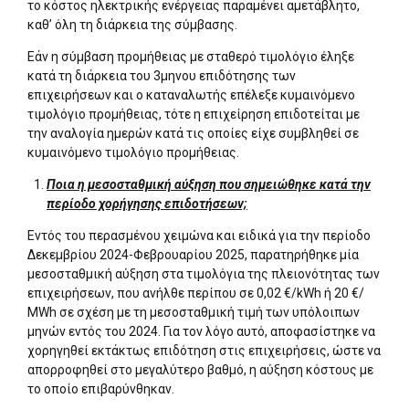
το κόστος ηλεκτρικής ενέργειας παραμένει αμετάβλητο,
καθ’ όλη τη διάρκεια της σύμβασης.
Εάν η σύμβαση προμήθειας με σταθερό τιμολόγιο έληξε
κατά τη διάρκεια του 3μηνου επιδότησης των
επιχειρήσεων και ο καταναλωτής επέλεξε κυμαινόμενο
τιμολόγιο προμήθειας, τότε η επιχείρηση επιδοτείται με
την αναλογία ημερών κατά τις οποίες είχε συμβληθεί σε
κυμαινόμενο τιμολόγιο προμήθειας.
Ποια η μεσοσταθμική αύξηση που σημειώθηκε κατά την
περίοδο χορήγησης επιδοτήσεων;
Εντός του περασμένου χειμώνα και ειδικά για την περίοδο
Δεκεμβρίου 2024-Φεβρουαρίου 2025, παρατηρήθηκε μία
μεσοσταθμική αύξηση στα τιμολόγια της πλειονότητας των
επιχειρήσεων, που ανήλθε περίπου σε 0,02 €/kWh ή 20 €/
ΜWh σε σχέση με τη μεσοσταθμική τιμή των υπόλοιπων
μηνών εντός του 2024. Για τον λόγο αυτό, αποφασίστηκε να
χορηγηθεί εκτάκτως επιδότηση στις επιχειρήσεις, ώστε να
απορροφηθεί στο μεγαλύτερο βαθμό, η αύξηση κόστους με
το οποίο επιβαρύνθηκαν.