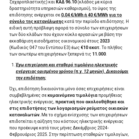
ζαχαροπλαστικής) και
ΚΑΔ 96.10
(κλάδος με κύρια
δραστηριότητα υπηρεσιών καθαρισμού), το ύψος της
επιδότησης ανέρχεται σε
0,04 €/kWh ή 40 €/ΜWh
για το
σύνολο της κατανάλωσης
κατά την περίοδο επιδότησης. Η
ειδική αυτή πρόβλεψη αφορά το σύνολο των επιχειρήσεων
των δύο κλάδων που έχουν κύκλο εργασιών με βάση την
εκκαθάριση εισοδήματος οικονομικού έτους
2023
(Κωδικός 047 του Εντύπου Ε3) έως
€10 εκατ.
Το πλήθος
των ανωτέρω επιχειρήσεων ξεπερνά τις
11.000
.
Έχω επιχείρηση και σταθερό τιμολόγιο ηλεκτρικής
ενέργειας ορισμένου χρόνου (π.χ. 12 μηνών). Δικαιούμαι
την επιδότηση;
Όχι, επιδότηση δικαιούνται μόνο όσες επιχειρήσεις είναι
συμβεβλημένες σε
κυμαινόμενα τιμολόγια
προμήθειας
ηλεκτρικής ενέργειας,
πρακτική που ακολουθήθηκε και
στις επιδοτήσεις των λογαριασμών ρεύματος οικιακών
καταναλωτών.
Με το σχήμα ενίσχυσης των επιχειρήσεων
επιδοτείται η αύξηση του κόστους ηλεκτρικής ενέργειας
που προέκυψε κατά τους μήνες Δεκέμβριος 2024-
Φεβρουάριος 2025. Στην περίπτωση σταθερών τιμολογίων,