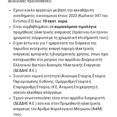
ακόλουθες προϋποθέσεις:
Έχουν κύκλο εργασιών με βάση την εκκαθάριση
εισοδήματος οικονομικού έτους 2023 (Κωδικός 047 του
Εντύπου Ε3) έως
10 εκατ. ευρώ
Είναι συμβεβλημένοι σε
κυμαινόμενα τιμολόγια
προμήθειας ηλεκτρικής ενέργειας (πράσινου ή κίτρινου
χρώματος σύμφωνα με τη χρωματική επισήμανσή τους).
Είχαν έστω και για 1 ημέρα κατά την διάρκεια της
περιόδου ενίσχυσης ενεργή παροχή ηλεκτρικής
ενέργειας εμπορικής ή βιομηχανικής χρήσης, όπως έχει
καταχωρηθεί στο μητρώο του αρμόδιου Διαχειριστή
Ελληνικού Δικτύου Διανομής Ηλεκτρικής Ενέργειας
(ΔΕΔΔΗΕ Α.Ε.).
Συνιστούν νομική οντότητα (Ανώνυμη Εταιρία, Εταιρία
Περιορισμένης Ευθύνης, Ομόρρυθμη Εταιρία ή
Ετερόρρυθμη Εταιρία, Ι.Κ.Ε, Ατομική Επιχείρηση) ή
ασκούν ελεύθερο επάγγελμα.
Έχουν γνωστοποιήσει τόσο στον αρμόδιο διαχειριστή
(ΔΕΔΔΗΕ Α.Ε.) όσο και στον Προμηθευτή ηλεκτρικής
ενέργειας τον Αριθμό Φορολογικού Μητρώου (ΑΦΜ)
τους.