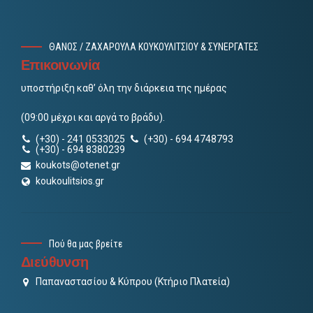
ΘΑΝΟΣ / ΖΑΧΑΡΟΥΛΑ ΚΟΥΚΟΥΛΙΤΣΙΟΥ & ΣΥΝΕΡΓΑΤΕΣ
Επικοινωνία
υποστήριξη καθ’ όλη την διάρκεια της ημέρας
(09:00 μέχρι και αργά το βράδυ).
(+30) - 241 0533025
(+30) - 694 4748793
(+30) - 694 8380239
koukots@otenet.gr
koukoulitsios.gr
Πού θα μας βρείτε
Διεύθυνση
Παπαναστασίου & Κύπρου (Κτήριο Πλατεία)