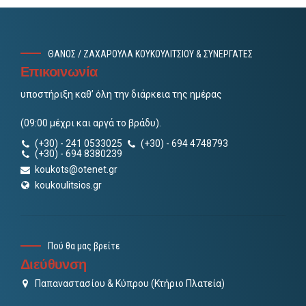
ΘΑΝΟΣ / ΖΑΧΑΡΟΥΛΑ ΚΟΥΚΟΥΛΙΤΣΙΟΥ & ΣΥΝΕΡΓΑΤΕΣ
Επικοινωνία
υποστήριξη καθ’ όλη την διάρκεια της ημέρας
(09:00 μέχρι και αργά το βράδυ).
(+30) - 241 0533025
(+30) - 694 4748793
(+30) - 694 8380239
koukots@otenet.gr
koukoulitsios.gr
Πού θα μας βρείτε
Διεύθυνση
Παπαναστασίου & Κύπρου (Κτήριο Πλατεία)