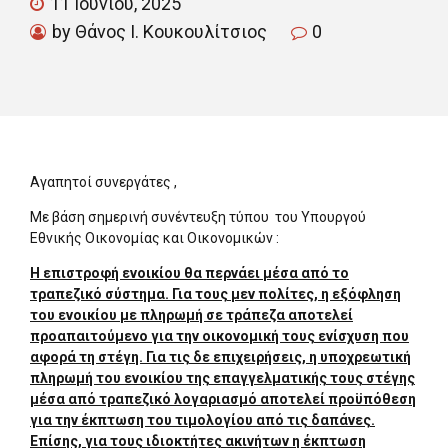
11 Ιουνίου, 2025
by Θάνος Ι. Κουκουλίτσιος
0
Αγαπητοί συνεργάτες ,
Με βάση σημερινή συνέντευξη τύπου του Υπουργού
Εθνικής Οικονομίας και Οικονομικών :
Η επιστροφή ενοικίου θα περνάει μέσα από το
τραπεζικό σύστημα. Για τους μεν πολίτες, η εξόφληση
του ενοικίου με πληρωμή σε τράπεζα αποτελεί
προαπαιτούμενο για την οικονομική τους ενίσχυση που
αφορά τη στέγη. Για τις δε επιχειρήσεις, η υποχρεωτική
πληρωμή του ενοικίου της επαγγελματικής τους στέγης
μέσα από τραπεζικό λογαριασμό αποτελεί προϋπόθεση
για την έκπτωση του τιμολογίου από τις δαπάνες.
Επίσης, για τους ιδιοκτήτες ακινήτων η έκπτωση