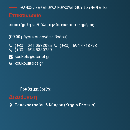
ΘΑΝΟΣ / ΖΑΧΑΡΟΥΛΑ ΚΟΥΚΟΥΛΙΤΣΙΟΥ & ΣΥΝΕΡΓΑΤΕΣ
Επικοινωνία
υποστήριξη καθ’ όλη την διάρκεια της ημέρας
(09:00 μέχρι και αργά το βράδυ).
(+30) - 241 0533025
(+30) - 694 4748793
(+30) - 694 8380239
koukots@otenet.gr
koukoulitsios.gr
Πού θα μας βρείτε
Διεύθυνση
Παπαναστασίου & Κύπρου (Κτήριο Πλατεία)