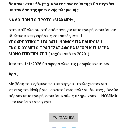
δαπανών του 5% (π.χ. κόστος ανακαίνισης) θα περνάει
με τον όρο της ψηφιακής πληρωμής
ΝΑ ΛΟΙΠΟΝ ΤΟ ΠΡΩΤΟ «ΜΑΧΑΙΡΙ»
,
στην καθ’ όλα σωστή απόφαση για επιστροφή ενοικίου σε
ιδιώτες κ επιχειρήσεις και αυτό γιατί
Η
ΥΠΟΧΡΕΩΤΙΚΟΤΗΤΑ ΒΑΣΗ ΝΟΜΟΥ ΓΙΑ ΠΛΗΡΩΜΗ
ΕΝΟΙΚΙΟΥ ΜΕΣΩ ΤΡΑΠΕΖΑΣ ΑΦΟΡΑ ΜΕΧΡΙ Κ ΣΗΜΕΡΑ
ΜΟΝΟ ΕΠΙΧΕΙΡΗΣΕΙΣ
( ισχύει από το 2020..)
Από την 1/1/2026 θα αφορά όλες τις μορφές ενοικίων…
Άρα ,
Με βάση τα λεγόμενα του υπουργού , τουλάχιστον για
εφέτος τον Νοέμβριο , αρκετοί έως πολλοί ιδιώτες , δεν θα
πάρουν επιστροφή ενοικίου καθώς πληρώνουν – ΝΟΜΙΜΑ
– το ενοίκιο «στο χέρι»…
ΦΟΡΟΛΟΓΙΚΑ