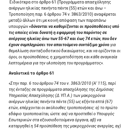
Ειδικότερα στο άρθρο 61 (Προγράμματα απασχόλησης
ανέργων ηλικίας πενήντα πέντε (55) ετών και άνω –
Τροποποίηση παρ. 6 άρθρου 74 ν. 3863/2010) αναφέρεται
μεταξύ άλλων ότι με κοινή απόφαση των παραπάνω
υπουργών
«δύνανται να καθορίζονται οι προϋποθέσεις υπό
τις οποίες είναι δυνατή η εφαρμογή του παρόντος σε
ανέργους ηλικίας άνω των 55-67 και έως 74 ετών, που δεν
έχουν συμπληρώσει τον απαιτούμενο συντάξιμο χρόνο
για
θεμελίωση συνταξιοδοτικού δικαιώματος, και να ορίζονται οι
όροι, οι προϋποθέσεις, η χρηματοδότηση και κάθε αναγκαία
λεπτομέρεια για την υλοποίηση του προγράμματος».
Αναλυτικά το άρθρο 61
«Στην παρ. 6 του άρθρου 74 του ν. 3863/2010 (Α’ 115), περί
της ένταξης σε προγράμματα απασχόλησης της Δημόσιας
Υπηρεσίας Απασχόλησης (Δ.ΥΠ.Α.) των μακροχρόνια
ανέργων ηλικίας πενήντα πέντε (55) ως εξήντα επτά (67)
ετών, επέρχονται οι ακόλουθες τροποποιήσεις: α) το πρώτο
εδάφιο τροποποιείται, ώστε: αα) να προστεθεί ο Υπουργός
Εσωτερικών στα εξουσιοδοτούμενα όργανα, αβ) να
καταργηθεί η 54 προϋπόθεση της μακροχρόνιας ανεργίας, αγ)