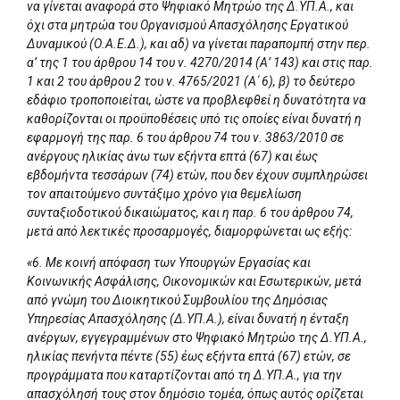
να γίνεται αναφορά στο Ψηφιακό Μητρώο της Δ.ΥΠ.Α., και
όχι στα μητρώα του Οργανισμού Απασχόλησης Εργατικού
Δυναμικού (Ο.Α.Ε.Δ.), και αδ) να γίνεται παραπομπή στην περ.
α’ της 1 του άρθρου 14 του ν. 4270/2014 (Α’ 143) και στις παρ.
1 και 2 του άρθρου 2 του ν. 4765/2021 (Α΄ 6), β) το δεύτερο
εδάφιο τροποποιείται, ώστε να προβλεφθεί η δυνατότητα να
καθορίζονται οι προϋποθέσεις υπό τις οποίες είναι δυνατή η
εφαρμογή της παρ. 6 του άρθρου 74 του ν. 3863/2010 σε
ανέργους ηλικίας άνω των εξήντα επτά (67) και έως
εβδομήντα τεσσάρων (74) ετών, που δεν έχουν συμπληρώσει
τον απαιτούμενο συντάξιμο χρόνο για θεμελίωση
συνταξιοδοτικού δικαιώματος, και η παρ. 6 του άρθρου 74,
μετά από λεκτικές προσαρμογές, διαμορφώνεται ως εξής:
«6. Με κοινή απόφαση των Υπουργών Εργασίας και
Κοινωνικής Ασφάλισης, Οικονομικών και Εσωτερικών, μετά
από γνώμη του Διοικητικού Συμβουλίου της Δημόσιας
Υπηρεσίας Απασχόλησης (Δ.ΥΠ.Α.), είναι δυνατή η ένταξη
ανέργων, εγγεγραμμένων στο Ψηφιακό Μητρώο της Δ.ΥΠ.Α.,
ηλικίας πενήντα πέντε (55) έως εξήντα επτά (67) ετών, σε
προγράμματα που καταρτίζονται από τη Δ.ΥΠ.Α., για την
απασχόλησή τους στον δημόσιο τομέα, όπως αυτός ορίζεται