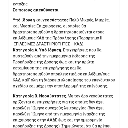
ένταξης.
Σε ποιους απευθύνεται
​Υπό ίδρυση
και
νεοσύστατες
Πολύ Μικρές, Μικρές,
και Μεσαίες Επιχειρήσεις, οι οποίες θα
δραστηριοποιηθούν ή δραστηριοποιούνται στους
επιλέξιμους ΚΑΔ της Πρόσκλησης (Παράρτημα ΙΙ
EΠΙΛΕΞΙΜΕΣ ΔΡΑΣΤΗΡΙΟΤΗΤΕΣ – ΚΑΔ).
Κατηγορία Α. Υπό ίδρυση.
Επιχειρήσεις που θα
συσταθούν από την ημερομηνία έκδοσης της
Προκήρυξης της Δράσης έως και την πρώτη
εκταμίευση της επιχορήγησης και θα
δραστηριοποιηθούν αποκλειστικά σε επιλέξιμο/ους
ΚΑΔ, καθ’ όλη τη διάρκεια υλοποίησης του επενδυτικού
σχεδίου και μέχρι την αποπληρωμή της επένδυσης.
Κατηγορία Β. Νεοσύστατες
. Με τον όρο νεοσύστατες
ορίζονται οι επιχειρήσεις για τις οποίες δεν έχε​​ι
παρέλθει 12μηνο συνεχούς λειτουργίας (δεν έχει
παρέλθει 12μηνο από την ημερομηνία έναρξης της
επιχείρησης στην ΑΑΔΕ έως και την ημερομηνία
προκήρυξης της Δράσης). Σημειώνεται ότι θα πρέπει