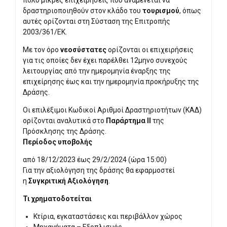
πολύ μικρές επιχειρήσεις που αναμένεται να
δραστηριοποιηθούν στον κλάδο του
τουρισμού
, όπως
αυτές ορίζονται στη Σύσταση της Επιτροπής
2003/361/ΕΚ.
Με τον όρο
νεοσύστατες
ορίζονται οι επιχειρήσεις
για τις οποίες δεν έχει παρέλθει 12μηνο συνεχούς
λειτουργίας από την ημερομηνία έναρξης της
επιχείρησης έως και την ημερομηνία προκήρυξης της
Δ​ράσης.
Οι επιλέξιμοι Kωδικοί Aριθμοί Δραστηριοτήτων (ΚΑΔ)
ορίζονται αναλυτικά στο
Παράρτημα ΙΙ
της
Πρόσκλησης της Δράσης.​
Περίοδος υποβολής
από 18/12/2023 έως 29/2/2024 (ώρα 15:00)
Για την αξιολόγηση της δράσης θα εφαρμοστεί
η
Συγκριτική Αξιολόγηση
.
Τι χρηματοδοτείται
Κτίρια, εγκαταστάσεις και περιβάλλον χώρος