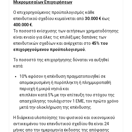
Μικρομεσαίων Επιχειρήσεων
Ο επιχορηγούμενος προϋπολογισμός κάθε
επενδυτικού σχεδίου κυμαίνεται από ​
30.000 €
έως
400.000 €.
​​
Το ποσοστό ενίσχυσης των αιτήσεων χρηματοδότησης
είναι ενιαίο για όλες τις επιλέξιμες δαπάνες των
επενδυτικών σχεδίων και ανέρχεται στο
45% του
επιχορηγούμενου προϋπολογισμού.
Το ποσοστό της επιχορήγησης δύναται να αυξηθεί
κατά:
​​10% εφόσον η επένδυση πραγματοποιηθεί σε
απομακρυσμένη ή πυρόπληκτη ή πλημμυροπαθή
περιοχή ή μικρά νησιά και
επιπλέον κατά 5% με την επίτευξη του στόχου της
απασχόλησης τουλάχιστον 1 ΕΜΕ, τον πρώτο χρόνο
μετά την ολοκλήρωση της επένδυσης.
Η διάρκεια υλοποίησης του φυσικού και οικονομικού
αντικειμένου του επενδυτικού σχεδίου θα είναι 24
μήνες απο την ημερομηνία έκδοσης της απόφασης