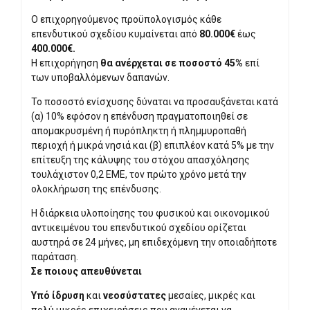
Ο επιχορηγούμενος προϋπολογισμός κάθε
επενδυτικού σχεδίου κυμαίνεται από
80.000€
έως
400.000€.
Η επιχορήγηση
θα ανέρχεται σε ποσοστό 45%
επί
των υποβαλλόμενων δαπανών.
Το ποσοστό ενίσχυσης δύναται να προσαυξάνεται κατά
(α) 10% εφόσον η επένδυση πραγματοποιηθεί σε
απομακρυσμένη ή πυρόπληκτη ή πλημμυροπαθή
περιοχή ή μικρά νησιά και (β) επιπλέον κατά 5% με την
επίτευξη της κάλυψης του στόχου απασχόλησης
τουλάχιστον 0,2 ΕΜΕ, τον πρώτο χρόνο μετά την
ολοκλήρωση της επένδυσης.
Η διάρκεια υλοποίησης του φυσικού και οικονομικού
αντικειμένου του επενδυτικού σχεδίου ορίζεται
αυστηρά σε 24 μήνες, μη επιδεχόμενη την οποιαδήποτε
παράταση.
Σε ποιους απευθύνεται
Υπό ίδρυση
και
νεοσύστατες
μεσαίες, μικρές και