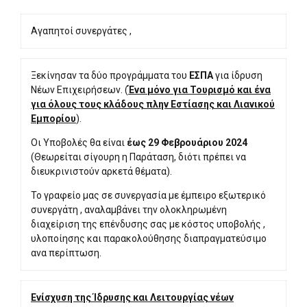
Αγαπητοί συνεργάτες ,
Ξεκίνησαν τα δύο προγράμματα του
ΕΣΠΑ
για ίδρυση
Νέων Επιχειρήσεων. (
Ένα μόνο για Τουρισμό και ένα
για όλους τους κλάδους πλην Εστίασης και Λιανικού
Εμπορίου
).
Οι Υποβολές θα είναι
έως 29 Φεβρουάριου 2024
(Θεωρείται σίγουρη η Παράταση, διότι πρέπει να
διευκρινιστούν αρκετά θέματα).
Το γραφείο μας σε συνεργασία με έμπειρο εξωτερικό
συνεργάτη , αναλαμβάνει την ολοκληρωμένη
διαχείριση της επένδυσης σας με κόστος υποβολής ,
υλοποίησης και παρακολούθησης διαπραγματεύσιμο
ανα περίπτωση.
Ενίσχυση της Ίδρυσης και Λειτουργίας νέων