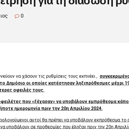
σιος
0
υνεύουν να χάσουν τις ρυθμίσεις τους εκπνέει ,
συγκεκριμένα,
το Δημόσιο οι οποίες κατέστησαν ληξιπρόθεσμες μέχρι 19
τερες οφειλές τους.
ς οφειλέτες που «ξέχασαν» να υποβάλουν εμπρόθεσμα κάπ
ποτε ημερομηνία πριν την 20η Απριλίου 2024.
φορολογούμενοι αυτοί θα πρέπει να υποβάλουν εκπρόθεσμα το 
α υποβάλουν σε προθεσμίες που έληξαν πριν την 20η Απριλί