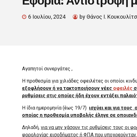
6 Ιουλίου, 2024
by Θάνος Ι. Κουκουλίτ
Αγαπητοί συνεργάτες ,
Η προθεσμία για χιλιάδες οφειλέτες οι οποίοι κινδ
εξοφλήσουν ή να τακτοποιήσουν νέες
οφειλές
σ
ρυθμίσεις στις οποίες ήδη έχουν εντάξει παλαιό
Η ίδια ημερομηνία (έως 19/7)
ισχύει και για του
οποίας η προθεσμία υποβολής έληγε σε οποιανδή
Δηλαδή,
για να μην χάσουν τις ρυθμίσεις τους οι 
φορολογίας εισοδήματος ή ΦΠΑ που υποχρεούνταν ν