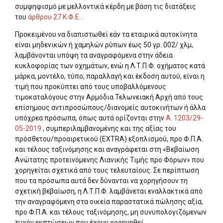
συμψηφισμό με μελλοντικά κέρδη με βάση τις διατάξεις
του
άρθρου 27 Κ.Φ.Ε.
.
Προκειμένου να διαπιστωθεί εάν τα εταιρικά αυτοκίνητα
είναι μηδενικών ή χαμηλών ρύπων έως 50 γρ. 002/ χλμ,
λαμβάνονται υπόψη τα αναγραφόμενα στην άδεια
κυκλοφορίας των οχημάτων, ενώ η Λ.Τ.Π.Φ. οχήματος κατά
μάρκα, μοντέλο, τύπο, παραλλαγή και έκδοση αυτού, είναι η
τιμή που προκύπτει από τους υποβαλλόμενους
τιμοκαταλόγους στην Αρμόδια Τελωνειακή Αρχή από τους
επίσημους αντιπροσώπους/διανομείς αυτοκινήτων ή άλλα
υπόχρεα πρόσωπα, όπως αυτά ορίζονται στην
Α. 1203/29-
05-2019
, συμπεριλαμβανομένης και της αξίας του
πρόσθετου/προαιρετικού (EXTRA) εξοπλισμού, προ Φ.Π.Α.
και τέλους ταξινόμησης και αναγράφεται στη «Βεβαίωση
Ανώτατης προτεινόμενης Λιανικής Τιμής προ Φόρων» που
χορηγείται σχετικά από τους τελευταίους. Σε περίπτωση
που τα πρόσωπα αυτά δεν δύνανται να χορηγήσουν τη
σχετική βεβαίωση, η Λ.Τ.Π.Φ. λαμβάνεται εναλλακτικά από
την αναγραφόμενη στα οικεία παραστατικά πώλησης αξία,
προ Φ.Π.Α. και τέλους ταξινόμησης, μη συνυπολογιζόμενων
τυχόν εκπτώσεων που έχουν χορηγηθεί.