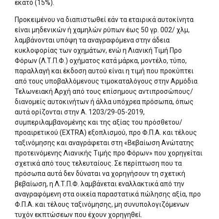
εκατό (15%).
Προκειμένου να διαπιστωθεί εάν τα εταιρικά αυτοκίνητα
είναι μηδενικών ή χαμηλών ρύπων έως 50 γρ. 002/ χλμ,
λαμβάνονται υπόψη τα αναγραφόμενα στην άδεια
κυκλοφορίας των οχημάτων, ενώ η Λιανική Τιμή Προ
Φόρων (Λ.Τ.Π.Φ.) οχήματος κατά μάρκα, μοντέλο, τύπο,
παραλλαγή και έκδοση αυτού είναι η τιμή που προκύπτει
από τους υποβαλλόμενους τιμοκαταλόγους στην Αρμόδια
Τελωνειακή Αρχή από τους επίσημους αντιπροσώπους/
διανομείς αυτοκινήτων ή άλλα υπόχρεα πρόσωπα, όπως
αυτά ορίζονται στην Α. 1203/29-05-2019,
συμπεριλαμβανομένης και της αξίας του πρόσθετου/
προαιρετικού (EXTRA) εξοπλισμού, προ Φ.Π.Α. και τέλους
ταξινόμησης και αναγράφεται στη «Βεβαίωση Ανώτατης
προτεινόμενης Λιανικής Τιμής προ Φόρων» που χορηγείται
σχετικά από τους τελευταίους. Σε περίπτωση που τα
πρόσωπα αυτά δεν δύναται να χορηγήσουν τη σχετική
βεβαίωση, η Λ.Τ.Π.Φ. λαμβάνεται εναλλακτικά από την
αναγραφόμενη στα οικεία παραστατικά πώλησης αξία, προ
Φ.Π.Α. και τέλους ταξινόμησης, μη συνυπολογιζόμενων
τυχόν εκπτώσεων που έχουν χορηγηθεί.