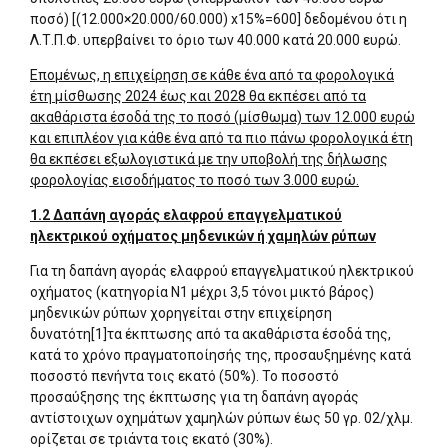
ποσό) [(12.000×20.000/60.000) x15%=600] δεδομένου ότι η
Λ.Τ.Π.Φ. υπερβαίνει το όριο των 40.000 κατά 20.000 ευρώ.
Επομένως, η επιχείρηση σε κάθε ένα από τα φορολογικά
έτη μίσθωσης 2024 έως και 2028 θα εκπέσει από τα
ακαθάριστα έσοδά της το ποσό (μίσθωμα) των 12.000 ευρώ
και επιπλέον για κάθε ένα από τα πιο πάνω φορολογικά έτη
θα εκπέσει εξωλογιστικά με την υποβολή της δήλωσης
φορολογίας εισοδήματος το ποσό των 3.000 ευρώ.
1.2 Δαπάνη αγοράς ελαφρού επαγγελματικού
ηλεκτρικού οχήματος μηδενικών ή χαμηλών ρύπων
Για τη δαπάνη αγοράς ελαφρού επαγγελματικού ηλεκτρικού
οχήματος (κατηγορία Ν1 μέχρι 3,5 τόνοι μικτό βάρος)
μηδενικών ρύπων χορηγείται στην επιχείρηση
δυνατότη[1]τα έκπτωσης από τα ακαθάριστα έσοδά της,
κατά το χρόνο πραγματοποίησής της, προσαυξημένης κατά
ποσοστό πενήντα τοις εκατό (50%). Το ποσοστό
προσαύξησης της έκπτωσης για τη δαπάνη αγοράς
αντίστοιχων οχημάτων χαμηλών ρύπων έως 50 γρ. 02/χλμ.
ορίζεται σε τριάντα τοις εκατό (30%).