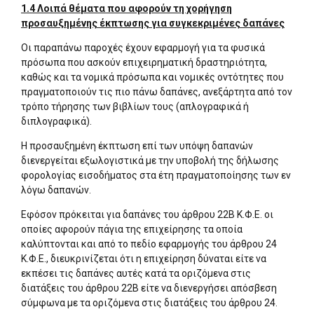
1.4 Λοιπά θέματα που αφορούν τη χορήγηση
προσαυξημένης έκπτωσης για συγκεκριμένες δαπάνες
Οι παραπάνω παροχές έχουν εφαρμογή για τα φυσικά
πρόσωπα που ασκούν επιχειρηματική δραστηριότητα,
καθώς και τα νομικά πρόσωπα και νομικές οντότητες που
πραγματοποιούν τις πιο πάνω δαπάνες, ανεξάρτητα από τον
τρόπο τήρησης των βιβλίων τους (απλογραφικά ή
διπλογραφικά).
Η προσαυξημένη έκπτωση επί των υπόψη δαπανών
διενεργείται εξωλογιστικά με την υποβολή της δήλωσης
φορολογίας εισοδήματος στα έτη πραγματοποίησης των εν
λόγω δαπανών.
Εφόσον πρόκειται για δαπάνες του άρθρου 22Β Κ.Φ.Ε. οι
οποίες αφορούν πάγια της επιχείρησης τα οποία
καλύπτονται και από το πεδίο εφαρμογής του άρθρου 24
Κ.Φ.Ε., διευκρινίζεται ότι η επιχείρηση δύναται είτε να
εκπέσει τις δαπάνες αυτές κατά τα οριζόμενα στις
διατάξεις του άρθρου 22Β είτε να διενεργήσει απόσβεση
σύμφωνα με τα οριζόμενα στις διατάξεις του άρθρου 24.