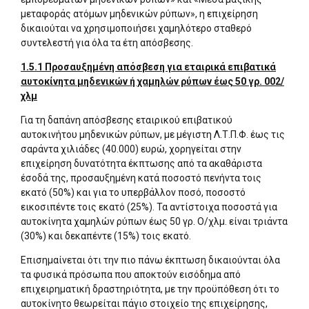
μεταφοράς ατόμων μηδενικών ρύπων», η επιχείρηση
δικαιούται να χρησιμοποιήσει χαμηλότερο σταθερό
συντελεστή για όλα τα έτη απόσβεσης.
1.5.1 Προσαυξημένη απόσβεση για εταιρικά επιβατικά
αυτοκίνητα μηδενικών ή χαμηλών ρύπων έως 50 γρ. 002/
χλμ
Για τη δαπάνη απόσβεσης εταιρικού επιβατικού
αυτοκινήτου μηδενικών ρύπων, με μέγιστη Λ.Τ.Π.Φ. έως τις
σαράντα χιλιάδες (40.000) ευρώ, χορηγείται στην
επιχείρηση δυνατότητα έκπτωσης από τα ακαθάριστα
έσοδά της, προσαυξημένη κατά ποσοστό πενήντα τοις
εκατό (50%) και για το υπερβάλλον ποσό, ποσοστό
εικοσιπέντε τοις εκατό (25%). Τα αντίστοιχα ποσοστά για
αυτοκίνητα χαμηλών ρύπων έως 50 γρ. Ο/χλμ. είναι τριάντα
(30%) και δεκαπέντε (15%) τοις εκατό.
Επισημαίνεται ότι την πιο πάνω έκπτωση δικαιούνται όλα
τα φυσικά πρόσωπα που αποκτούν εισόδημα από
επιχειρηματική δραστηριότητα, με την προϋπόθεση ότι το
αυτοκίνητο θεωρείται πάγιο στοιχείο της επιχείρησης,