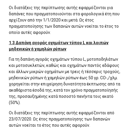
Οι διατάξεις της περίπτωσης αυτής εφαρμόζονται για
δαπάνες που πραγματοποιούνται στα φορολογικά έτη που
αρχίζουν από την 1/1/2020 και μετά. Ως έτος
πραγματοποίησης των δαπανών αυτών νοείται το έτος το
οποίο αυτές αφορούν.
1.3 Δαπάνη αγοράς οχημάτων τύπου L και λοιπών
μηδενικών ή χαμηλών ρύπων
Για τη δαπάνη αγοράς οχημάτων τύπου L, μοτοποδηλάτων
και μοτοσυκλετών, καθώς και οχημάτων παντός εδάφους
και άλλων μικρών οχημάτων με τρεις ή τέσσερις τροχούς,
μηδενικών ρύπων ή χαμηλών ρύπων έως 50 γρ. CO-,/χλμ.
χορηγείται στην επιχείρηση δυνατότητα έκπτωσης από τα
ακαθάριστα έσοδά της, κατά τον χρόνο πραγματοποίησής
της, προσαυξημένης κατά ποσοστό πενήντα τοις εκατό
(50%).
Οι διατάξεις της περίπτωσης αυτής εφαρμόζονται από
23/07/2020. Ως έτος πραγματοποίησης των δαπανών
αυτών νοείται το έτος που αυτές αφορούν.