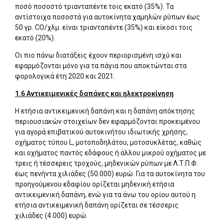
ποσό ποσοστό τριανταπέντε τοις εκατό (35%). Τα
αντίστοιχα ποσοστά για αυτοκίνητα χαμηλών ρύπων έως
50 γρ. CO/χλμ. είναι τριανταπέντε (35%) και είκοσι τοις
εκατό (20%).
Οι πιο πάνω διατάξεις έχουν περιορισμένη ισχύ και
εφαρμόζονται μόνο για τα πάγια που αποκτώνται στα
φορολογικά έτη 2020 και 2021.
1.6 Αντικειμενικές δαπάνες και ηλεκτροκίνηση
Η ετήσια αντικειμενική δαπάνη και η δαπάνη απόκτησης
περιουσιακών στοιχείων δεν εφαρμόζονται προκειμένου
για αγορά επιβατικού αυτοκινήτου ιδιωτικής χρήσης,
οχήματος τύπου L, μοτοποδηλάτου, μοτοσυκλέτας, καθώς
και οχήματος παντός εδάφους ή άλλου μικρού οχήματος με
τρεις ή τέσσερεις τροχούς, μηδενικών ρύπων με Λ.Τ.Π.Φ.
έως πενήντα χιλιάδες (50.000) ευρώ. Για τα αυτοκίνητα του
προηγούμενου εδαφίου ορίζεται μηδενική ετήσια
αντικειμενική δαπάνη, ενώ για τα άνω του ορίου αυτού η
ετήσια αντικειμενική δαπάνη ορίζεται σε τέσσερις
χιλιάδες (4.000) ευρώ.