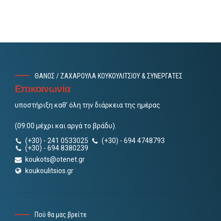
ΘΑΝΟΣ / ΖΑΧΑΡΟΥΛΑ ΚΟΥΚΟΥΛΙΤΣΙΟΥ & ΣΥΝΕΡΓΑΤΕΣ
Επικοινωνία
υποστήριξη καθ’ όλη την διάρκεια της ημέρας
(09:00 μέχρι και αργά το βράδυ).
(+30) - 241 0533025
(+30) - 694 4748793
(+30) - 694 8380239
koukots@otenet.gr
koukoulitsios.gr
Πού θα μας βρείτε