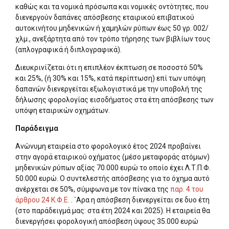
καθώς και τα νομικά πρόσωπα και νομικές οντότητες, που
διενεργούν δαπάνες απόσβεσης εταιρικού επιβατικού
αυτοκινήτου μηδενικών ή χαμηλών ρύπων έως 50 γρ. 002/
χλμ., ανεξάρτητα από τον τρόπο τήρησης των βιβλίων τους
(απλογραφικά ή διπλογραφικά).
Διευκρινίζεται ότι η επιπλέον έκπτωση σε ποσοστό 50%
και 25%, (ή 30% και 15%, κατά περίπτωση) επί των υπόψη
δαπανών διενεργείται εξωλογιστικά με την υποβολή της
δήλωσης φορολογίας εισοδήματος στα έτη απόσβεσης των
υπόψη εταιρικών οχημάτων.
Παράδειγμα
Ανώνυμη εταιρεία στο φορολογικό έτος 2024 προβαίνει
στην αγορά εταιρικού οχήματος (μέσο μεταφοράς ατόμων)
μηδενικών ρύπων αξίας 70.000 ευρώ το οποίο έχει Λ.Τ.Π.Φ.
50.000 ευρώ. Ο συντελεστής απόσβεσης για το όχημα αυτό
ανέρχεται σε 50%, σύμφωνα με τον πίνακα της
παρ. 4 του
άρθρου 24 Κ.Φ.Ε.
. `Αρα η απόσβεση διενεργείται σε δυο έτη
(στο παράδειγμά μας: στα έτη 2024 και 2025). Η εταιρεία θα
διενεργήσει φορολογική απόσβεση ύψους 35.000 ευρώ