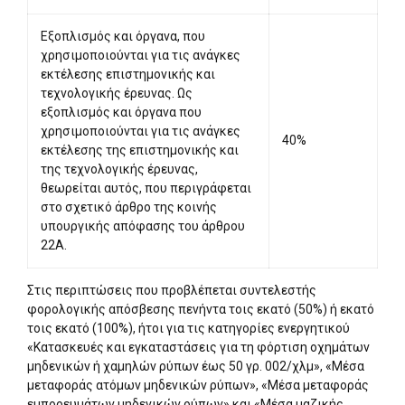
Εξοπλισμός και όργανα, που
χρησιμοποιούνται για τις ανάγκες
εκτέλεσης επιστημονικής και
τεχνολογικής έρευνας. Ως
εξοπλισμός και όργανα που
χρησιμοποιούνται για τις ανάγκες
40%
εκτέλεσης της επιστημονικής και
της τεχνολογικής έρευνας,
θεωρείται αυτός, που περιγράφεται
στο σχετικό άρθρο της κοινής
υπουργικής απόφασης του άρθρου
22Α.
Στις περιπτώσεις που προβλέπεται συντελεστής
φορολογικής απόσβεσης πενήντα τοις εκατό (50%) ή εκατό
τοις εκατό (100%), ήτοι για τις κατηγορίες ενεργητικού
«Κατασκευές και εγκαταστάσεις για τη φόρτιση οχημάτων
μηδενικών ή χαμηλών ρύπων έως 50 γρ. 002/χλμ», «Μέσα
μεταφοράς ατόμων μηδενικών ρύπων», «Μέσα μεταφοράς
εμπορευμάτων μηδενικών ρύπων» και «Μέσα μαζικής