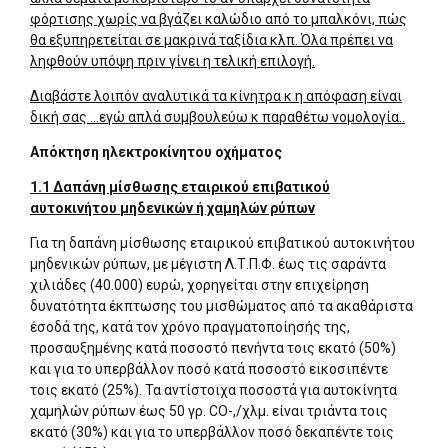
φόρτισης χωρίς να βγάζει καλώδιο από το μπαλκόνι, πώς
θα εξυπηρετείται σε μακρινά ταξίδια κλπ. Όλα πρέπει να
ληφθούν υπόψη πριν γίνει η τελική επιλογή.
Διαβάστε λοιπόν αναλυτικά τα κίνητρα κ η απόφαση είναι
δική σας …εγώ απλά συμβουλεύω κ παραθέτω νομολογία..
Απόκτηση ηλεκτροκίνητου οχήματος
1.1 Δαπάνη μίσθωσης εταιρικού επιβατικού
αυτοκινήτου μηδενικών ή χαμηλών ρύπων
Για τη δαπάνη μίσθωσης εταιρικού επιβατικού αυτοκινήτου
μηδενικών ρύπων, με μέγιστη Λ.Τ.Π.Φ. έως τις σαράντα
χιλιάδες (40.000) ευρώ, χορηγείται στην επιχείρηση
δυνατότητα έκπτωσης του μισθώματος από τα ακαθάριστα
έσοδά της, κατά τον χρόνο πραγματοποίησής της,
προσαυξημένης κατά ποσοστό πενήντα τοις εκατό (50%)
και για το υπερβάλλον ποσό κατά ποσοστό εικοσιπέντε
τοις εκατό (25%). Τα αντίστοιχα ποσοστά για αυτοκίνητα
χαμηλών ρύπων έως 50 γρ. CO-,/χλμ. είναι τριάντα τοις
εκατό (30%) και για το υπερβάλλον ποσό δεκαπέντε τοις