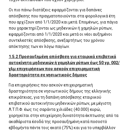
Οι πιο πάνω διατάξεις εφαρμόζονται για δαπάνες
απόσβεσης που πραγματοποιούνται στα φορολογικά έτη
που αρχίζουν από 1/1/2020 και μετά. Επομένως, για πάγια
που χαρακτηρίζονται ως μηδενικών ή χαμηλών ρύπων,
εφαρμόζονται από 1/1/2020 και μετά οι νέοι αυξημένοι
συντελεστές απόσβεσης, ανεξαρτήτως του χρόνου
απόκτησης των εν λόγω παγίων.
1.5.2 Προσαυξημένη απόσβεση για εταιρικά επιβατικά
αυτοκίνητα μηδενικών ή χαμηλών ρύπων έως 50 γρ. 002/
χλμ επιχειρήσεων που ασκούν επιχειρηματική
δραστηριότητα σε νησιωτικούς δήμους
Για επιχειρήσεις που ασκούν επιχειρηματική
δραστηριότητα σε νησιωτικούς δήμους της ελληνικής
επικράτειας, για τη δαπάνη απόσβεσης εταιρικού
επιβατικού αυτοκινήτου μηδενικών ρύπων, με μέγιστη
Λ.Τ.Π.Φ. έως τις σαράντα χιλιάδες (40.000) ευρώ,
χορηγείται στην επιχείρηση δυνατότητα έκπτωσης από τα
ακαθάριστα έσοδά της προσαυξημένη κατά ποσοστό
εβδομήντα πέντε τοις εκατό (75%) και για το υπερβάλλον