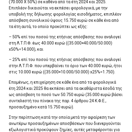
(70.000 Χ 50%) σε καθένα από τα έτη 2024 και 2025.
Επιπλέον δικαιούται να εκπέσει φορολογικά, με την
υποβολή της δήλωσης φορολογίας εισοδήματος, επιπλέον
απόσβεση συνολικού ύψους 15.750 ευρώ σε κάθε ένα από
τα έτη αυτά, το οποίο προκύπτει ως εξής:
– 50% επί του ποσού της ετήσιας απόσβεσης που αναλογεί
στη Λ.Τ.Π.Φ. έως 40.000 ευρώ ((35.000×40.000/50.000)
x50%=14.000), και
– 25% επί του ποσού της ετήσιας απόσβεσης που αναλογεί
στην Λ.Τ.Π.Φ. που υπερβαίνει το όριο των 40.000 ευρώ, ήτοι
στις 10.000 ευρώ ((35.000×10.000/50.000) x25%=1.750).
Επομένως, η επιχείρηση σε κάθε ένα από τα φορολογικά
έτη 2024 και 2025 θα εκπέσει από τα ακαθάριστα έσοδά της
ως απόσβεση το ποσό των 50.750 ευρώ (35.000 ευρώ βάσει
συντελεστή του πίνακα της παρ. 4 άρθρου 24 Κ.Φ.Ε.,
προσαυξημένο κατά 15.750 ευρώ).
Στην περίπτωση κατά την οποία μετά την αφαίρεση των
ανωτέρω προσαυξημένων αποσβέσεων που διενεργούνται
εξωλογιστικά προκύψουν ζημίες, αυτές μεταφέρονται για