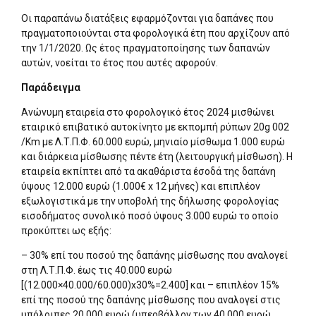
Οι παραπάνω διατάξεις εφαρμόζονται για δαπάνες που
πραγματοποιούνται στα φορολογικά έτη που αρχίζουν από
την 1/1/2020. Ως έτος πραγματοποίησης των δαπανών
αυτών, νοείται το έτος που αυτές αφορούν.
Παράδειγμα
Ανώνυμη εταιρεία στο φορολογικό έτος 2024 μισθώνει
εταιρικό επιβατικό αυτοκίνητο με εκπομπή ρύπων 20g 002
/Km με Λ.Τ.Π.Φ. 60.000 ευρώ, μηνιαίο μίσθωμα 1.000 ευρώ
και διάρκεια μίσθωσης πέντε έτη (λειτουργική μίσθωση). Η
εταιρεία εκπίπτει από τα ακαθάριστα έσοδά της δαπάνη
ύψους 12.000 ευρώ (1.000€ x 12 μήνες) και επιπλέον
εξωλογιστικά με την υποβολή της δήλωσης φορολογίας
εισοδήματος συνολικό ποσό ύψους 3.000 ευρώ το οποίο
προκύπτει ως εξής:
– 30% επί του ποσού της δαπάνης μίσθωσης που αναλογεί
στη Λ.Τ.Π.Φ. έως τις 40.000 ευρώ
[(12.000×40.000/60.000)x30%=2.400] και – επιπλέον 15%
επί της ποσού της δαπάνης μίσθωσης που αναλογεί στις
υπόλοιπες 20.000 ευρώ (υπερβάλλον των 40.000 ευρώ