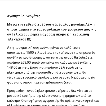
Αγαπητοί συνεργάτες
Με ρώτησε χθες διευθύνων σύμβουλος μεγάλης ΑΕ – η
οποία ανήκει στο χαρτοφυλάκιο του γραφείου μας – ,
αν
Τελικά συμφέρει η αγορά ή ακόμα κ η ενοικίαση
ηλεκτρικού ΙΧ;
Αν η πραγματική σας ανάγκη είναι να καλύπτετε
αποστάσεις 1500 χιλιομέτρων τον μήνα, με τις σημερινές
συνθήκες που διαμορφώνονται στην αγορά θα ξοδεύετε
περίπου 263,00 ευρώ τον μήνα για καύσιμο με βενζίνη ,
148,00 με πετρέλαιο
και περίπου 58,6 ευρώ
με το
ηλεκτρικό υπό την προϋπόθεση ότι οι φορτίσεις θα
γίνονται με οικιακό τιμολόγιο και όχι στα δημόσια σημεία
φόρτισης όπου η τιμή υπερδιπλασιάζεται.
Προφανώς η αγορά ηλεκτρικού οχήματος δεν γίνεται με
μοναδικό κριτήριο την εξοικονόμηση χρημάτων από το
καύσιμο. Ο υποψήφιος αγοραστής θα πρέπει να σκεφτεί και
άλλα θέματα με κυριότερο το αν υπάρχει δυνατότητα