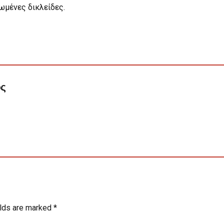
ωμένες δικλείδες.
ος
elds are marked *