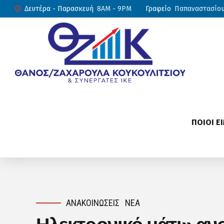
Δευτέρα - Παρασκευή
8AM - 9PM
Γραφείο
Παπαναστασίου 
ΠΟΙΟΙ Ε
ΑΝΑΚΟΙΝΏΣΕΙΣ
ΝΈΑ
Ηλεκτρονικό μάτι» ανο