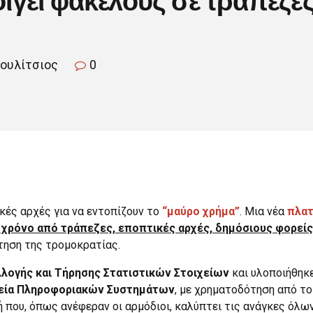
κουλίτσιος
0
κές αρχές για να εντοπίζουν το
“μαύρο χρήμα”
. Μια νέα
πλα
 χρόνο από τράπεζες, εποπτικές αρχές, δημόσιους φορείς
τηση της τρομοκρατίας.
λογής και Τήρησης Στατιστικών Στοιχείων
και υλοποιήθηκ
τεία Πληροφοριακών Συστημάτων
, με χρηματοδότηση από τ
ή που, όπως ανέφεραν οι αρμόδιοι, καλύπτει τις ανάγκες όλ