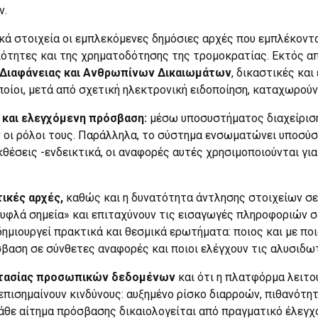
ν.
ά στοιχεία οι εμπλεκόμενες δημόσιες αρχές που εμπλέκοντ
ότητες και της χρηματοδότησης της τρομοκρατίας. Εκτός απ
Διαφάνειας και Ανθρωπίνων Δικαιωμάτων
, δικαστικές και
ποίοι, μετά από σχετική ηλεκτρονική ειδοποίηση, καταχωρού
 και ελεγχόμενη πρόσβαση:
μέσω υποσυστήματος διαχείριση
ύν οι ρόλοι τους. Παράλληλα, το σύστημα ενσωματώνει υποσύ
θέσεις -ενδεικτικά, οι αναφορές αυτές χρησιμοποιούνται γ
ικές αρχές,
καθώς και η δυνατότητα άντλησης στοιχείων σε
φλά σημεία» και επιταχύνουν τις εισαγωγές πληροφοριών στ
μιουργεί πρακτικά και θεσμικά ερωτήματα: ποιος και με ποι
όσβαση σε σύνθετες αναφορές και ποιοι ελέγχουν τις αλυσιδ
τασίας προσωπικών δεδομένων
και ότι η πλατφόρμα λειτου
ισημαίνουν κινδύνους: αυξημένο ρίσκο διαρροών, πιθανότη
άθε αίτημα πρόσβασης δικαιολογείται από πραγματικό έλεγχο.