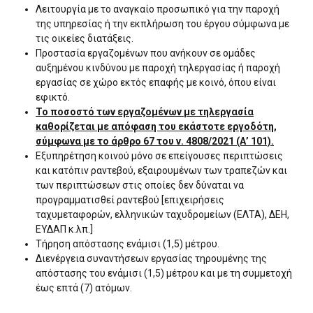
Λειτουργία με το αναγκαίο προσωπικό για την παροχή
της υπηρεσίας ή την εκπλήρωση του έργου σύμφωνα με
τις οικείες διατάξεις.
Προστασία εργαζομένων που ανήκουν σε ομάδες
αυξημένου κινδύνου με παροχή τηλεργασίας ή παροχή
εργασίας σε χώρο εκτός επαφής με κοινό, όπου είναι
εφικτό.
Το ποσοστό των εργαζομένων με τηλεργασία
καθορίζεται με απόφαση του εκάστοτε εργοδότη,
σύμφωνα με το άρθρο 67 του ν. 4808/2021 (Α’ 101).
Εξυπηρέτηση κοινού μόνο σε επείγουσες περιπτώσεις
και κατόπιν ραντεβού, εξαιρουμένων των τραπεζών και
των περιπτώσεων στις οποίες δεν δύναται να
προγραμματισθεί ραντεβού [επιχειρήσεις
ταχυμεταφορών, ελληνικών ταχυδρομείων (ΕΛΤΑ), ΔΕΗ,
ΕΥΔΑΠ κ.λπ.]
Τήρηση απόστασης ενάμισι (1,5) μέτρου.
Διενέργεια συναντήσεων εργασίας τηρουμένης της
απόστασης του ενάμισι (1,5) μέτρου και με τη συμμετοχή
έως επτά (7) ατόμων.