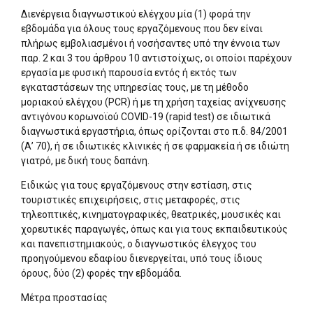
Διενέργεια διαγνωστικού ελέγχου μία (1) φορά την
εβδομάδα για όλους τους εργαζόμενους που δεν είναι
πλήρως εμβολιασμένοι ή νοσήσαντες υπό την έννοια των
παρ. 2 και 3 του άρθρου 10 αντιστοίχως, οι οποίοι παρέχουν
εργασία με φυσική παρουσία εντός ή εκτός των
εγκαταστάσεων της υπηρεσίας τους, με τη μέθοδο
μοριακού ελέγχου (PCR) ή με τη χρήση ταχείας ανίχνευσης
αντιγόνου κορωνοϊού COVID-19 (rapid test) σε ιδιωτικά
διαγνωστικά εργαστήρια, όπως ορίζονται στο π.δ. 84/2001
(Α’ 70), ή σε ιδιωτικές κλινικές ή σε φαρμακεία ή σε ιδιώτη
γιατρό, με δική τους δαπάνη.
Ειδικώς για τους εργαζόμενους στην εστίαση, στις
τουριστικές επιχειρήσεις, στις μεταφορές, στις
τηλεοπτικές, κινηματογραφικές, θεατρικές, μουσικές και
χορευτικές παραγωγές, όπως και για τους εκπαιδευτικούς
και πανεπιστημιακούς, ο διαγνωστικός έλεγχος του
προηγούμενου εδαφίου διενεργείται, υπό τους ίδιους
όρους, δύο (2) φορές την εβδομάδα.
Μέτρα προστασίας