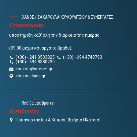
ΘΑΝΟΣ / ΖΑΧΑΡΟΥΛΑ ΚΟΥΚΟΥΛΙΤΣΙΟΥ & ΣΥΝΕΡΓΑΤΕΣ
Επικοινωνία
υποστήριξη καθ’ όλη την διάρκεια της ημέρας
(09:00 μέχρι και αργά το βράδυ).
(+30) - 241 0533025
(+30) - 694 4748793
(+30) - 694 8380239
koukots@otenet.gr
koukoulitsios.gr
Πού θα μας βρείτε
Διεύθυνση
Παπαναστασίου & Κύπρου (Κτήριο Πλατεία)