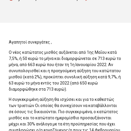
Αγαπητοί συνεργάτες ,
Ο νέος κατώτατος μισθός αυξάνεται από 1ης Μαΐου κατά
7,5%, ή 50 ευρώ το μήνα και διαμορφώνεται σε 713 ευρώ το
μήνα, από 663 ευρώ που ήταν τη 1η Ιανουαρίου 2022. Αν
συνυπολογισθεί και η προηγούμενη αύξηση του κατώτατου
μισθού (κατά 2%), προκύπτει συνολική αύξηση κατά 9,7%, ή
63 ευρώ το μήνα εντός του 2022 (από 650 ευρώ
διαμορφώθηκε στα 713 ευρώ).
Η συγκεκριμένη αύξηση θα ισχύσει και για το καθεστώς
των τριετιών Οι οποίες θα συνεχίσουν να καταβάλλονται
σε όσους τις δικαιούνται. Πιο συγκεκριμένα, ο κατώτατος
μισθός και το κατώτατο ημερομίσθιο προσαυξάνονται
μέχρι και 30% ανάλογα με τα έτη προϋπηρεσίας που έχει
συμπληρώσει ο/η εργαζόμενος/η πριν τις 14 Φεβρουαρίου