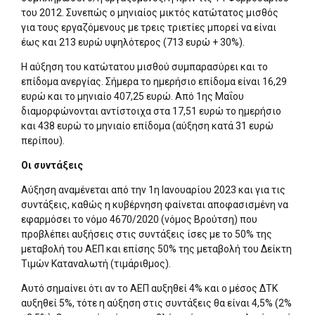
του 2012. Συνεπώς ο μηνιαίος μικτός κατώτατος μισθός
για τους εργαζόμενους με τρεις τριετίες μπορεί να είναι
έως και 213 ευρώ υψηλότερος (713 ευρώ + 30%).
Η αύξηση του κατώτατου μισθού συμπαρασύρει και το
επίδομα ανεργίας. Σήμερα το ημερήσιο επίδομα είναι 16,29
ευρώ και το μηνιαίο 407,25 ευρώ. Από 1ης Μαΐου
διαμορφώνονται αντίστοιχα στα 17,51 ευρώ το ημερήσιο
και 438 ευρώ το μηνιαίο επίδομα (αύξηση κατά 31 ευρώ
περίπου).
Οι συντάξεις
Αύξηση αναμένεται από την 1η Ιανουαρίου 2023 και για τις
συντάξεις, καθώς η κυβέρνηση φαίνεται αποφασισμένη να
εφαρμόσει το νόμο 4670/2020 (νόμος Βρούτση) που
προβλέπει αυξήσεις στις συντάξεις ίσες με το 50% της
μεταβολή του ΑΕΠ και επίσης 50% της μεταβολή του Δείκτη
Τιμών Καταναλωτή (τιμάριθμος).
Αυτό σημαίνει ότι αν το ΑΕΠ αυξηθεί 4% και ο μέσος ΔΤΚ
αυξηθεί 5%, τότε η αύξηση στις συντάξεις θα είναι 4,5% (2%