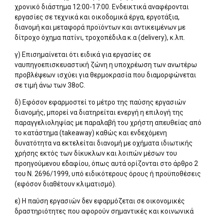
χρονικό διάστημα 12:00-17:00. Ενδεικτικά αναφέρονται
εργασίες σε τεχνικά και οικοδομικά έργα, εργοτάξια,
διανομή και μεταφορά προϊόντων και αντικειμένων με
δίτροχο όχημα πατίνι, τροχοπέδιλα κ.α (delivery), κ.λπ.
γ) Επισημαίνεται ότι ειδικά για εργασίες σε
ναυπηγοεπισκευαστική ζώνη η υποχρέωση των ανωτέρω
προβλέψεων ισχύει για θερμοκρασία που διαμορφώνεται
σε τιμή άνω των 38οC.
δ) Εφόσον εφαρμοστεί το μέτρο της παύσης εργασιών
διανομής, μπορεί να διατηρείται ενεργή η επιλογή της
παραγγελιοληψίας με παραλαβή του χρήστη απευθείας από
το κατάστημα (takeaway) καθώς και ενδεχόμενη
δυνατότητα να εκτελείται διανομή με οχήματα ιδιωτικής
χρήσης εκτός των δίκυκλων και λοιπών μέσων του
προηγούμενου εδαφίου, όπως αυτά ορίζονται στο άρθρο 2
του Ν. 2696/1999, υπό ειδικότερους όρους ή προϋποθέσεις
(εφόσον διαθέτουν κλιματισμό).
ε) Η παύση εργασιών δεν εφαρμόζεται σε οικονομικές
δραστηριότητες που αφορούν σημαντικές και κοινωνικά