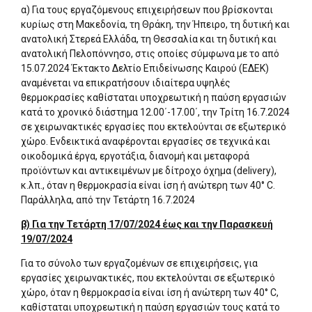
α) Για τους εργαζόμενους επιχειρήσεων που βρίσκονται
κυρίως στη Μακεδονία, τη Θράκη, την Ήπειρο, τη δυτική και
ανατολική Στερεά Ελλάδα, τη Θεσσαλία και τη δυτική και
ανατολική Πελοπόννησο, στις οποίες σύμφωνα με το από
15.07.2024 Έκτακτο Δελτίο Επιδείνωσης Καιρού (ΕΔΕΚ)
αναμένεται να επικρατήσουν ιδιαίτερα υψηλές
θερμοκρασίες καθίσταται υποχρεωτική η παύση εργασιών
κατά το χρονικό διάστημα 12.00΄-17.00΄, την Τρίτη 16.7.2024
σε χειρωνακτικές εργασίες που εκτελούνται σε εξωτερικό
χώρο. Ενδεικτικά αναφέρονται εργασίες σε τεχνικά και
οικοδομικά έργα, εργοτάξια, διανομή και μεταφορά
προϊόντων και αντικειμένων με δίτροχο όχημα (delivery),
κ.λπ., όταν η θερμοκρασία είναι ίση ή ανώτερη των 40° C.
Παράλληλα, από την Τετάρτη 16.7.2024
β) Για την Τετάρτη 17/07/2024 έως και την Παρασκευή
19/07/2024
Για το σύνολο των εργαζομένων σε επιχειρήσεις, για
εργασίες χειρωνακτικές, που εκτελούνται σε εξωτερικό
χώρο, όταν η θερμοκρασία είναι ίση ή ανώτερη των 40° C,
καθίσταται υποχρεωτική η παύση εργασιών τους κατά το