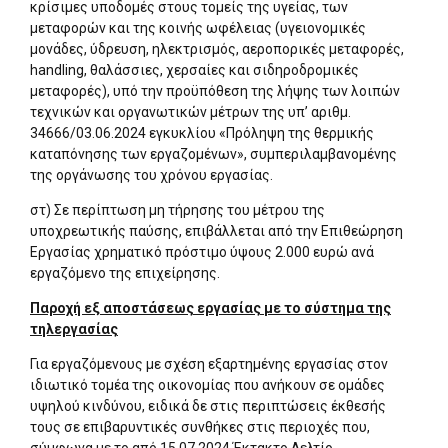
κρίσιμες υποδομές στους τομείς της υγείας, των
μεταφορών και της κοινής ωφέλειας (υγειονομικές
μονάδες, ύδρευση, ηλεκτρισμός, αεροπορικές μεταφορές,
handling, θαλάσσιες, χερσαίες και σιδηροδρομικές
μεταφορές), υπό την προϋπόθεση της λήψης των λοιπών
τεχνικών και οργανωτικών μέτρων της υπ’ αριθμ.
34666/03.06.2024 εγκυκλίου «Πρόληψη της θερμικής
καταπόνησης των εργαζομένων», συμπεριλαμβανομένης
της οργάνωσης του χρόνου εργασίας.
στ) Σε περίπτωση μη τήρησης του μέτρου της
υποχρεωτικής παύσης, επιβάλλεται από την Επιθεώρηση
Εργασίας χρηματικό πρόστιμο ύψους 2.000 ευρώ ανά
εργαζόμενο της επιχείρησης.
Παροχή εξ αποστάσεως εργασίας με το σύστημα της
τηλεργασίας
Για εργαζόμενους με σχέση εξαρτημένης εργασίας στον
ιδιωτικό τομέα της οικονομίας που ανήκουν σε ομάδες
υψηλού κινδύνου, ειδικά δε στις περιπτώσεις έκθεσής
τους σε επιβαρυντικές συνθήκες στις περιοχές που,