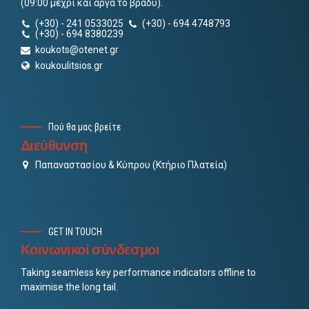
(09:00 μέχρι και αργά το βράδυ).
(+30) - 241 0533025
(+30) - 694 4748793
(+30) - 694 8380239
koukots@otenet.gr
koukoulitsios.gr
Πού θα μας βρείτε
Διεύθυνση
Παπαναστασίου & Κύπρου (Κτήριο Πλατεία)
GET IN TOUCH
Κοινωνικοί σύνδεσμοι
Taking seamless key performance indicators offline to
maximise the long tail.