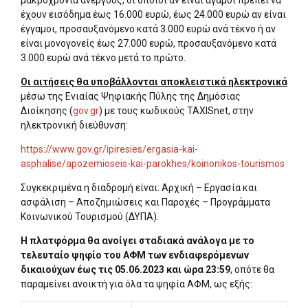
μακροχρόνια ανέργους, οι οποίοι αν είναι άγαμοι πρέπει να
έχουν εισόδημα έως 16.000 ευρώ, έως 24.000 ευρώ αν είναι
έγγαμοι, προσαυξανόμενο κατά 3.000 ευρώ ανά τέκνο ή αν
είναι μονογονείς έως 27.000 ευρώ, προσαυξανόμενο κατά
3.000 ευρώ ανά τέκνο μετά το πρώτο.
Οι αιτήσεις θα υποβάλλονται αποκλειστικά ηλεκτρονικά
μέσω της Ενιαίας Ψηφιακής Πύλης της Δημόσιας
Διοίκησης (
gov.gr
) με τους κωδικούς TAXISnet, στην
ηλεκτρονική διεύθυνση:
https://www.gov.gr/ipiresies/ergasia-kai-
asphalise/apozemioseis-kai-parokhes/koinonikos-tourismos
Συγκεκριμένα η διαδρομή είναι: Αρχική – Εργασία και
ασφάλιση – Αποζημιώσεις και Παροχές – Προγράμματα
Κοινωνικού Τουρισμού (ΔΥΠΑ).
Η πλατφόρμα θα ανοίγει σταδιακά ανάλογα με το
τελευταίο ψηφίο του ΑΦΜ των ενδιαφερόμενων
δικαιούχων έως τις 05.06.2023 και ώρα 23:59
, οπότε θα
παραμείνει ανοικτή για όλα τα ψηφία ΑΦΜ, ως εξής: