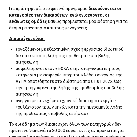
Για πρώτη φορά, στο φετινό πρόγραμμα
διευρύνονται οι
κατηγορίες των δικαιούχων, ενώ ενισχύονται οι
ευάλωτες ομάδες
καθώς προβλέπεται μοριοδότηση για τα
άτομα με αναπηρία και τους μονογονείς.
Δικαιούχοι είναι:
εργαζόμενοι με εξαρτημένη σχέση εργασίας ιδιωτικού
δικαίου κατά τη λήξη της προθεσμίας υποβολής
αιτήσεων ή
ασφαλισμένοι στον eEΦΚΑ στην επαγγελματική τους
κατηγορία με εισφορές υπέρ του κλάδου ανεργίας της
ΔΥΠΑ οποτεδήποτε στο διάστημα από 01.01.2022 έως
την προηγουμένη της λήξης της προθεσμίας υποβολής
αιτήσεων ή
άνεργοι με συνεχόμενο χρονικό διάστημα ανεργίας
τουλάχιστον τριών μηνών κατά την ημερομηνία λήξης
της προθεσμίας υποβολής αιτήσεων.
Το
εισόδημα
των δικαιούχων όλων των κατηγοριών δεν
πρέπει να ξεπερνά τα 30.000 ευρώ, εκτός αν πρόκειται για