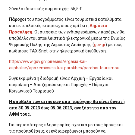
Σύνολο ιδιωτικής συμμετοχής: 55,5 €
Πάροχοι
του προγράμματος είναι τουριστικά καταλύματα
και ακτοπλοϊκές εταιρίες, όπως ορίζει η
Δημόσια
Πρόσκληση
.
Οι αιτήσεις των ενδιαφερόμενων παρόχων θα
υποβάλλονται αποκλειστικά ηλεκτρονικά μέσω της Ενιαίας
Ψηφιακής Πύλης της Δημόσιας Διοίκησης (
gov.gr
) με τους
κωδικούς TAXISnet, στην ηλεκτρονική διεύθυνση:
https://www.gov.gr/ipiresies/ergasia-kai-
asphalise/apozemioseis-kai-parokhes/parohoi-tourismou
Συγκεκριμένα η διαδρομή είναι: Αρχική – Εργασία και
ασφάλιση – Αποζημιώσεις και Παροχές – Πάροχοι
Κοινωνικού Τουρισμού
Η υποβολή των αιτήσεων από παρόχους θα είναι δυνατή
από 30.05.2023 έως 05.06.2023, ανεξάρτητα από τον
ΑΦΜ τους.
Για περισσότερες πληροφορίες σχετικά με τους όρους και
τις προϋποθέσεις, οι ενδιαφερόμενοι μπορούν να