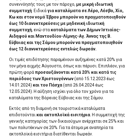
συνεννόησής τους με τον πάροχο,
με μικρή ιδιωτική
συμμετοχή
. Ειδικά
για καταλύματα σε Λέρο, Λέσβο, Χίο,
Κω και στον νομό Έβρου μπορούν να πραγματοποιηθούν
έως 10 διανυκτερεύσεις με μηδενική ιδιωτική
συμμετοχή
, ενώ στα
καταλύματα των Δήμων Ιστιαίας-
Αιδηψού και Μαντουδίου-Λίμνης-Αγ. Άννας της Β.
Εύβοιας και της Σάμου μπορούν να πραγματοποιηθούν
έως 12 διανυκτερεύσεις εντελώς δωρεάν.
Οι τιμές επιδότησης παραμένουν αυξημένες κατά 20% για
τον μήνα αιχμής Αύγουστο, όπως και πέρυσι. Επιπλέον, για
πρώτη φορά
προσαυξάνονται κατά 20% και κατά τις
περιόδους των Χριστουγέννων
(από 15.12.2023 έως
14.01.2024)
και του Πάσχα
(από 26.04.2024 έως
12.05.2024). Η αύξηση ισχύει για όλο τον χρόνο για τα
καταλύματα της Βόρειας Εύβοιας και της Σάμου.
Εκτός από τη διαμονή σε τουριστικά καταλύματα
επιδοτούνται
και ακτοπλοϊκά εισιτήρια
. Η συμμετοχή της
γενικής κατηγορίας των δικαιούχων ανέρχεται σε 25% και
των πολυτέκνων σε 20%. Για τα άτομα με αναπηρία τα
ακτοπλοϊκά εισιτήρια διατίθενται δωρεάν.