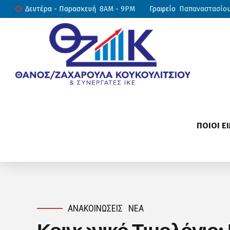
Δευτέρα - Παρασκευή
8AM - 9PM
Γραφείο
Παπαναστασίου 
ΠΟΙΟΙ Ε
ΑΝΑΚΟΙΝΏΣΕΙΣ
ΝΈΑ
Κοινωνικό Τιμολόγιο: 