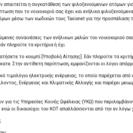
εν απαιτείται η συγκατάθεση των φιλοξενούμενων ατόμων γιατ
ση που το νοικοκυριό σας έχει και ενήλικα φιλοξενούμενα μέ
μων μέσω των κωδικών τους Taxisnet για την προσπέλαση των
ούμενες συναινέσεις των ενήλικων μελών του νοικοκυριού σα
άν πληροίτε τα κριτήρια ή όχι.
πατήσετε το κουμπί [Υποβολή Αίτησης]. Εάν πληροίτε τα κριτή
ατε. Στην αντίθετη περίπτωση, εμφανίζονται οι λόγοι απόρρ
δικό τιμολόγιο ηλεκτρικής ενέργειας, το οποίο παρέχεται απ
ντος, Ενέργειας και Κλιματικής Αλλαγής και παρέχει μειωμέ
για τις Υπηρεσίες Κοινής Ωφέλειας (ΥΚΩ) που περιλαμβάνον
ενώ οι δικαιούχοι του ΚΟΤ απαλλάσσονται από την εν λόγω 
:
ει: