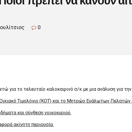
κουλίτσιος
0
τώ για το τελευταίο καλοκαιρινό σ/κ με μια ανάλυση για την
Οικιακό Τιμολόγιο (ΚΟΤ) και το Μητρώο Ευάλωτων Πελατών δέ
δήματα και σύνθεση νοικοκυριού.
αφορά ακίνητη περιουσία.