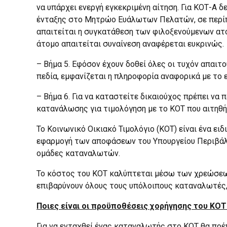
να υπάρχει ενεργή εγκεκριμένη αίτηση. Για ΚΟΤ-Α δ
ένταξης στο Μητρώο Ευάλωτων Πελατών, σε περίπτω
απαιτείται η συγκατάθεση των φιλοξενούμενων ατό
άτομο απαιτείται συναίνεση αναφέρεται ευκρινώς.
– Βήμα 5. Εφόσον έχουν δοθεί όλες οι τυχόν απαιτ
πεδία, εμφανίζεται η πληροφορία αναφορικά με το ε
– Βήμα 6. Για να καταστείτε δικαιούχος πρέπει να 
κατανάλωσης για τιμολόγηση με το ΚΟΤ που αιτηθήκ
Το Κοινωνικό Οικιακό Τιμολόγιο (ΚΟΤ) είναι ένα ει
εφαρμογή των αποφάσεων του Υπουργείου Περιβάλλο
ομάδες καταναλωτών.
Το κόστος του ΚΟΤ καλύπτεται μέσω των χρεώσεων 
επιβαρύνουν όλους τους υπόλοιπους καταναλωτές, 
Ποιες είναι οι προϋποθέσεις χορήγησης του ΚΟΤ
Για να ενταχθεί ένας καταναλωτής στο ΚΟΤ θα πρέπ