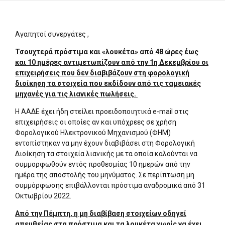
Αγαπητοί συνεργάτες ,
Τσουχτερά πρόστιμα και «λουκέτα» από 48 ώρες έως
και 10 ημέρες αντιμετωπίζουν από την 1η Δεκεμβρίου οι
επιχειρήσεις που δεν διαβιβάζουν στη φορολογική
διοίκηση τα στοιχεία που εκδίδουν από τις ταμειακές
μηχανές για τις λιανικές πωλήσεις.
Η ΑΑΔΕ έχει ήδη στείλει προειδοποιητικά e-mail στις
επιχειρήσεις οι οποίες αν και υπόχρεες σε χρήση
Φορολογικού Ηλεκτρονικού Μηχανισμού (ΦΗΜ)
εντοπίστηκαν να μην έχουν διαβιβάσει στη Φορολογική
Διοίκηση τα στοιχεία λιανικής με τα οποία καλούνται να
συμμορφωθούν εντός προθεσμίας 10 ημερών από την
ημέρα της αποστολής του μηνύματος. Σε περίπτωση μη
συμμόρφωσης επιβάλλονται πρόστιμα αναδρομικά από 31
Οκτωβρίου 2022.
Από την Πέμπτη, η μη διαβίβαση στοιχείων οδηγεί
απευθείας στα πρόστιμα και τα λουκέτα χωρίς να έχει