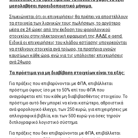
μεσολαβήσει προειδοποιητικό μήνυμα.
Σημειώνεται ότι οι επιχειρήσεις θα πρέπει να αποστέλλουν
τα στοιχεία των λιανικών τους πωλήσεων, το αργότερο
μέσα σε 24 ώρες από την έκδοση του φορολογικού
στοιχείου στην ηλεκτρονική εφαρμογή της ΑΑΔΕ e-send.
Ειδικά οι επιχειρήσεις του κλάδου εστίασης υποχρεούνται
να στέλνουν στοιχεία ανά τρίωρο, τα πρατήρια υγρών
καυσίμων κάθε ώρα, ενώ για τις υπόλοιπες επιχειρήσεις
ανά 24ωρο
.
Τα πρόστιμα για μη διαβίβαση στοιχείων είναι τα εξής:
Για πράξεις που επιβαρύνονται με ΦΠΑ, επιβάλλεται
πρόστιμο ύψους ίσο με το 50% επί του ΦΠΑ που
αναγράφεται επί του κάθε μη διαβιβασθέντος στοιχείου. Το
πρόστιμο αυτό δεν μπορεί να είναι κατώτερο, αθροιστικά
ανά φορολογικό έλεγχο, των 250 ευρώ, για επιχειρήσεις με
απλογραφικά βιβλία, και των 500 ευρώ για όσες τηρούν
διπλογραφικό λογιστικό σύστημα.
Για πράξεις που δεν επιβαρύνονται με ΦΠΑ, επιβάλλεται