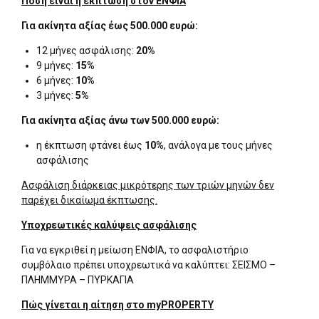
Πόση είναι η έκπτωση στον ΕΝΦΙΑ
Για ακίνητα αξίας έως 500.000 ευρώ:
12 μήνες ασφάλισης:
20%
9 μήνες:
15%
6 μήνες:
10%
3 μήνες:
5%
Για ακίνητα αξίας άνω των 500.000 ευρώ:
η έκπτωση φτάνει έως
10%
, ανάλογα με τους μήνες
ασφάλισης
Ασφάλιση διάρκειας μικρότερης των τριών μηνών δεν
παρέχει δικαίωμα έκπτωσης.
Υποχρεωτικές καλύψεις ασφάλισης
Για να εγκριθεί η μείωση ΕΝΦΙΑ, το ασφαλιστήριο
συμβόλαιο πρέπει υποχρεωτικά να καλύπτει: ΣΕΙΣΜΟ –
ΠΛΗΜΜΥΡΑ – ΠΥΡΚΑΓΙΑ
Πώς γίνεται η αίτηση στο myPROPERTY