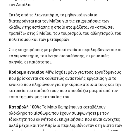
τον Απρίλιο.
Εκτός από το λιανεμπόριο, τα μηδενικά ενοίκια
διατηρούνται και τον Μαΐου για τις επιχειρήσεις των
κλάδων της εστίασης η οποία ετοιμάζεται να «στρώσει
τραπέζι» στις 3 Μαΐου, του τουρισμού, του αθλητισμού, του
πολιτισμού και των μεταφορών.
Στις επιχειρήσεις με μηδενικά ενοίκια περιλαμβάνονται και
τα γυμναστήρια, τα κέντρα διασκέδασης, οι μουσικές
σκηνές, οι παιδότοποι.
Κούρεμα ενοικίου 40%:
Ισχύει μόνο για τους εργαζόμενους
που βρίσκονται σε καθεστώς αναστολής εργασίας για το
ενοίκιο που πληρώνουν για την κύρια κατοικία τους και την
κατοικία του παιδιού τους που σπουδάζει μακριά από τον
τόπο της μόνιμης κατοικίας του.
Καταβολή 100%:
Το Μάιο θα πρέπει να καταβάλουν
ολόκληρο το μίσθωμα που έχουν συμφωνήσει με τον
ιδιοκτήτη του ακινήτου οι επιχειρήσεις που είναι ανοιχτές
αλλά μέχρι και τον Απρίλιο περιλαμβάνονταν στη λίστα των