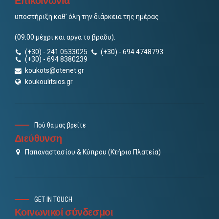
Επικοινωνία
υποστήριξη καθ’ όλη την διάρκεια της ημέρας
(09:00 μέχρι και αργά το βράδυ).
(+30) - 241 0533025
(+30) - 694 4748793
(+30) - 694 8380239
koukots@otenet.gr
koukoulitsios.gr
Πού θα μας βρείτε
Διεύθυνση
Παπαναστασίου & Κύπρου (Κτήριο Πλατεία)
GET IN TOUCH
Κοινωνικοί σύνδεσμοι