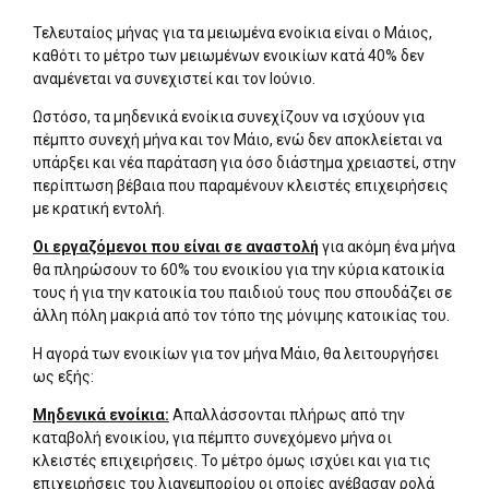
Τελευταίος μήνας για τα μειωμένα ενοίκια είναι ο Μάιος,
καθότι το μέτρο των μειωμένων ενοικίων κατά 40% δεν
αναμένεται να συνεχιστεί και τον Ιούνιο.
Ωστόσο, τα μηδενικά ενοίκια συνεχίζουν να ισχύουν για
πέμπτο συνεχή μήνα και τον Μάιο, ενώ δεν αποκλείεται να
υπάρξει και νέα παράταση για όσο διάστημα χρειαστεί, στην
περίπτωση βέβαια που παραμένουν κλειστές επιχειρήσεις
με κρατική εντολή.
Οι εργαζόμενοι που είναι σε αναστολή
για ακόμη ένα μήνα
θα πληρώσουν το 60% του ενοικίου για την κύρια κατοικία
τους ή για την κατοικία του παιδιού τους που σπουδάζει σε
άλλη πόλη μακριά από τον τόπο της μόνιμης κατοικίας του.
Η αγορά των ενοικίων για τον μήνα Μάιο, θα λειτουργήσει
ως εξής:
Μηδενικά ενοίκια:
Απαλλάσσονται πλήρως από την
καταβολή ενοικίου, για πέμπτο συνεχόμενο μήνα οι
κλειστές επιχειρήσεις. Το μέτρο όμως ισχύει και για τις
επιχειρήσεις του λιανεμπορίου οι οποίες ανέβασαν ρολά