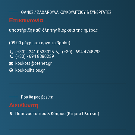
ΘΑΝΟΣ / ΖΑΧΑΡΟΥΛΑ ΚΟΥΚΟΥΛΙΤΣΙΟΥ & ΣΥΝΕΡΓΑΤΕΣ
Επικοινωνία
υποστήριξη καθ’ όλη την διάρκεια της ημέρας
(09:00 μέχρι και αργά το βράδυ).
(+30) - 241 0533025
(+30) - 694 4748793
(+30) - 694 8380239
koukots@otenet.gr
koukoulitsios.gr
Πού θα μας βρείτε
Διεύθυνση
Παπαναστασίου & Κύπρου (Κτήριο Πλατεία)