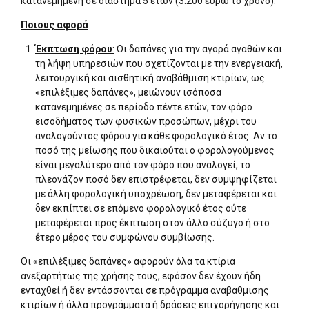
κατανεμημένη σε διάστημα 5 ετών (3.200 ευρώ το χρόνο).
Ποιους αφορά
Έκπτωση φόρου
:
Οι δαπάνες για την αγορά αγαθών και
τη λήψη υπηρεσιών που σχετίζονται με την ενεργειακή,
λειτουργική και αισθητική αναβάθμιση κτιρίων, ως
«επιλέξιμες δαπάνες», μειώνουν ισόποσα
κατανεμημένες σε περίοδο πέντε ετών, τον φόρο
εισοδήματος των φυσικών προσώπων, μέχρι του
αναλογούντος φόρου για κάθε φορολογικό έτος. Αν το
ποσό της μείωσης που δικαιούται ο φορολογούμενος
είναι μεγαλύτερο από τον φόρο που αναλογεί, το
πλεονάζον ποσό δεν επιστρέφεται, δεν συμψηφίζεται
με άλλη φορολογική υποχρέωση, δεν μεταφέρεται και
δεν εκπίπτει σε επόμενο φορολογικό έτος ούτε
μεταφέρεται προς έκπτωση στον άλλο σύζυγο ή στο
έτερο μέρος του συμφώνου συμβίωσης.
Οι «επιλέξιμες δαπάνες» αφορούν όλα τα κτίρια
ανεξαρτήτως της χρήσης τους, εφόσον δεν έχουν ήδη
ενταχθεί ή δεν εντάσσονται σε πρόγραμμα αναβάθμισης
κτιρίων ή άλλα προγράμματα ή δράσεις επιχορήγησης και