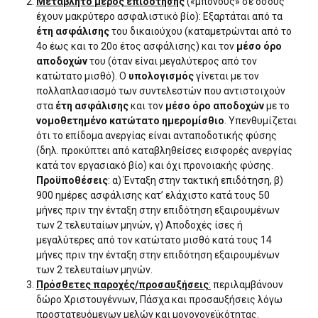
Μεταβλητό μέρος επιδότησης
(«μπόνους» σε όσους
έχουν μακρύτερο ασφαλιστικό βίο): Εξαρτάται από τα
έτη ασφάλισης
του δικαιούχου (καταμετρώνται από το
4ο έως και το 20ο έτος ασφάλισης) και τον
μέσο όρο
αποδοχών
του (όταν είναι μεγαλύτερος από τον
κατώτατο μισθό). Ο
υπολογισμός
γίνεται με τον
πολλαπλασιασμό των συντελεστών που αντιστοιχούν
στα
έτη ασφάλισης
και τον
μέσο όρο αποδοχών
με το
νομοθετημένο κατώτατο ημερομίσθιο
. Υπενθυμίζεται
ότι το επίδομα ανεργίας είναι ανταποδοτικής φύσης
(δηλ. προκύπτει από καταβληθείσες εισφορές ανεργίας
κατά τον εργασιακό βίο) και όχι προνοιακής φύσης.
Προϋποθέσεις
: α) Ένταξη στην τακτική επιδότηση, β)
900 ημέρες ασφάλισης κατ’ ελάχιστο κατά τους 50
μήνες πριν την ένταξη στην επιδότηση εξαιρουμένων
των 2 τελευταίων μηνών, γ) Αποδοχές ίσες ή
μεγαλύτερες από τον κατώτατο μισθό κατά τους 14
μήνες πριν την ένταξη στην επιδότηση εξαιρουμένων
των 2 τελευταίων μηνών.
Πρόσθετες παροχές/προσαυξήσεις
:
περιλαμβάνουν
δώρο Χριστουγέννων, Πάσχα και προσαυξήσεις λόγω
προστατευόμενων μελών και μονογονεϊκότητας.