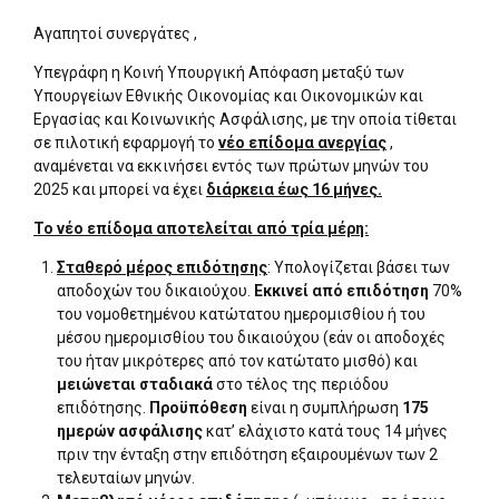
Αγαπητοί συνεργάτες ,
Υπεγράφη η Κοινή Υπουργική Απόφαση μεταξύ των
Υπουργείων Εθνικής Οικονομίας και Οικονομικών και
Εργασίας και Κοινωνικής Ασφάλισης, με την οποία τίθεται
σε πιλοτική εφαρμογή το
νέο επίδομα ανεργίας
,
αναμένεται να εκκινήσει εντός των πρώτων μηνών του
2025 και μπορεί να έχει
διάρκεια έως 16 μήνες.
Το νέο επίδομα αποτελείται από τρία μέρη:
Σταθερό μέρος επιδότησης
: Υπολογίζεται βάσει των
αποδοχών του δικαιούχου.
Εκκινεί από
επιδότηση
70%
του νομοθετημένου κατώτατου ημερομισθίου ή του
μέσου ημερομισθίου του δικαιούχου (εάν οι αποδοχές
του ήταν μικρότερες από τον κατώτατο μισθό) και
μειώνεται σταδιακά
στο τέλος της περιόδου
επιδότησης.
Προϋπόθεση
είναι η συμπλήρωση
175
ημερών ασφάλισης
κατ’ ελάχιστο κατά τους 14 μήνες
πριν την ένταξη στην επιδότηση εξαιρουμένων των 2
τελευταίων μηνών.