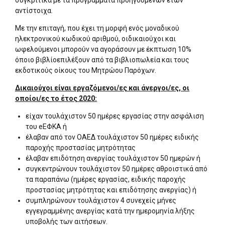
συγκριτικά με τα προγράμματα προηγουμένων ετών
αντίστοιχα.
Με την επιταγή, που έχει τη μορφή ενός μοναδικού
ηλεκτρονικού κωδικού αριθμού, οιδικαιούχοι και
ωφελούμενοι μπορούν να αγοράσουν με έκπτωση 10%
όποιο βιβλίοεπιλέξουν από τα βιβλιοπωλεία και τους
εκδοτικούς οίκους του Μητρώου Παρόχων.
Δικαιούχοι είναι εργαζόμενοι/ες και άνεργοι/ες, οι
οποίοι/ες το έτος 2020:
είχαν τουλάχιστον 50 ημέρες εργασίας στην ασφάλιση
του eΕΦΚΑ ή
έλαβαν από τον ΟΑΕΔ τουλάχιστον 50 ημέρες ειδικής
παροχής προστασίας μητρότητας
έλαβαν επιδότηση ανεργίας τουλάχιστον 50 ημερών ή
συγκεντρώνουν τουλάχιστον 50 ημέρες αθροιστικά από
τα παραπάνω (ημέρες εργασίας, ειδικής παροχής
προστασίας μητρότητας και επιδότησης ανεργίας) ή
συμπληρώνουν τουλάχιστον 4 συνεχείς μήνες
εγγεγραμμένης ανεργίας κατά την ημερομηνία λήξης
υποβολής των αιτήσεων.