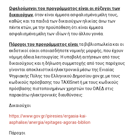
Ωφελούμενοι του προγράμματος είναι οι σύζυγοι των
δικαιούχων
, όταν είναι έμμεσα ασφαλισμένα μέλη τους,
καθώς και τα παιδιά των δικαιούχων ηλικίας άνω των
πέντε ετών, με την προϋπόθεση ότι είναι έμμεσα
ασφαλισμένα μέλη των ιδίων ή του άλλου γονέα.
Πάροχοι του προγράμματος είναι
τα βιβλιοπωλεία και οι
εκδοτικοί οίκοι οποιασδήποτε νομικής μορφής, που έχουν
νόμιμη άδεια λειτουργίας. Η υποβολή αιτήσεων από τους
δικαιούχους και η δήλωση συμμετοχής από τους παρόχους
γίνονται αποκλειστικά ηλεκτρονικά μέσω της Ενιαίας
Ψηφιακής Πύλης του Ελληνικού Δημοσίου gov.gr, με τους
κωδικούς πρόσβασης του TAXISnet ή με τους κωδικούς
πρόσβασης πιστοποιημένων χρηστών του ΟΑΕΔ στις
παρακάτω ηλεκτρονικές διευθύνσεις:
Δικαιούχοι
https://www.gov.gr/ipiresies/ergasia-kai-
asphalise/anergia/epitages-agoras-biblion
Πάροχοι