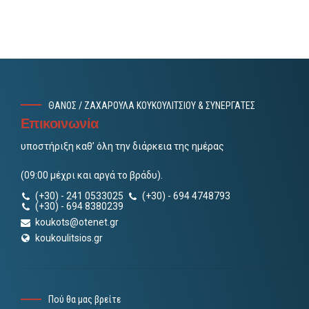
ΘΑΝΟΣ / ΖΑΧΑΡΟΥΛΑ ΚΟΥΚΟΥΛΙΤΣΙΟΥ & ΣΥΝΕΡΓΑΤΕΣ
Επικοινωνία
υποστήριξη καθ’ όλη την διάρκεια της ημέρας
(09:00 μέχρι και αργά το βράδυ).
(+30) - 241 0533025
(+30) - 694 4748793
(+30) - 694 8380239
koukots@otenet.gr
koukoulitsios.gr
Πού θα μας βρείτε