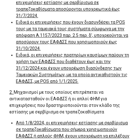
επιχειρήσεις εστίασης με σερβίρισμα σε
τραπεζοκαθίσματα αποσύρονται υποχρεωτικά έως
31/7/2024.
Ειδικά οι επιχειρήσεις που έχουν διασυνδέσει τα POS
τους με τα ταμειακά τους συστήματα σύμφωνα με την
απόφαση Α.1157/2023 παρ. 2.5 περ. δ’, υποχρεούνται να
αποσύρουν τους ΕΑΦΔΣΣ που χρησιμοποιούν έως
31/10/2024.
Ειδικά, οι επιχειρήσεις πρατηρίων καυσίμων παύουν τη
χρήση των ΕΑΦΔΣΣ που διαθέτουν έως και την
31/12/2024 και έχουν υποχρέωση διασύνδεσης των
Ταμειακών Συστημάτων, με τα οποία αντικαθιστούν τις
ΕΑΦΔΣΣ, με POS από 1/1/2025.
2.
Μηχανισμοί με τους οποίους επιτρέπεται να
αντικατασταθούν οι ΕΑΦΔΣΣ ή οι απλοί ΦΗΜ για
επιχειρήσεις που δραστηριοποιούνται στον κλάδο της
εστίασης με σερβίρισμα σε τραπεζοκαθίσματα
Από 1/8/2024,
οι επιχειρήσεις εστίασης με σερβίρισμα
σε τραπεζοκαθίσματα που σήμερα χρησιμοποιούν
ΕΑΦΔΣΣ ή απλούς ΦΗΜ, έχουν υποχρέωση να επιλέξουν