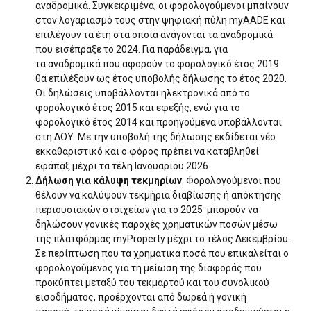
αναδρομικά. Συγκεκριμένα, οι φορολογούμενοι μπαίνουν
στον λογαριασμό τους στην ψηφιακή πύλη myAADE και
επιλέγουν τα έτη στα οποία ανάγονται τα αναδρομικά
που εισέπραξε το 2024. Για παράδειγμα, για
τα αναδρομικά που αφορούν το φορολογικό έτος 2019
θα επιλέξουν ως έτος υποβολής δήλωσης το έτος 2020.
Οι δηλώσεις υποβάλλονται ηλεκτρονικά από το
φορολογικό έτος 2015 και εφεξής, ενώ για το
φορολογικό έτος 2014 και προηγούμενα υποβάλλονται
στη ΔΟΥ. Με την υποβολή της δήλωσης εκδίδεται νέο
εκκαθαριστικό και ο φόρος πρέπει να καταβληθεί
εφάπαξ μέχρι τα τέλη Ιανουαρίου 2026.
Δήλωση για κάλυψη τεκμηρίων
: Φορολογούμενοι που
θέλουν να καλύψουν τεκμήρια διαβίωσης ή απόκτησης
περιουσιακών στοιχείων για το 2025 μπορούν να
δηλώσουν γονικές παροχές χρηματικών ποσών μέσω
της πλατφόρμας myProperty μέχρι το τέλος Δεκεμβρίου.
Σε περίπτωση που τα χρηματικά ποσά που επικαλείται ο
φορολογούμενος για τη μείωση της διαφοράς που
προκύπτει μεταξύ του τεκμαρτού και του συνολικού
εισοδήματος, προέρχονται από δωρεά ή γονική