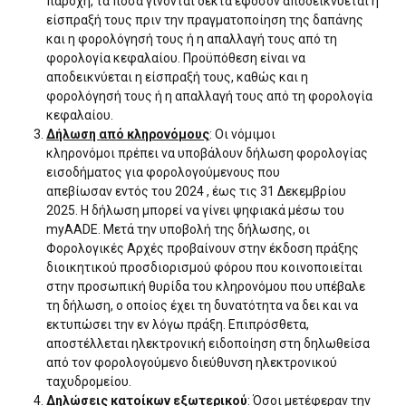
παροχή, τα ποσά γίνονται δεκτά εφόσον αποδεικνύεται η
είσπραξή τους πριν την πραγματοποίηση της δαπάνης
και η φορολόγησή τους ή η απαλλαγή τους από τη
φορολογία κεφαλαίου. Προϋπόθεση είναι να
αποδεικνύεται η είσπραξή τους, καθώς και η
φορολόγησή τους ή η απαλλαγή τους από τη φορολογία
κεφαλαίου.
Δήλωση από κληρονόμους
: Οι νόμιμοι
κληρονόμοι πρέπει να υποβάλουν δήλωση φορολογίας
εισοδήματος για φορολογούμενους που
απεβίωσαν εντός του 2024 , έως τις 31 Δεκεμβρίου
2025. Η δήλωση μπορεί να γίνει ψηφιακά μέσω του
myAADE. Μετά την υποβολή της δήλωσης, οι
Φορολογικές Αρχές προβαίνουν στην έκδοση πράξης
διοικητικού προσδιορισμού φόρου που κοινοποιείται
στην προσωπική θυρίδα του κληρονόμου που υπέβαλε
τη δήλωση, ο οποίος έχει τη δυνατότητα να δει και να
εκτυπώσει την εν λόγω πράξη. Επιπρόσθετα,
αποστέλλεται ηλεκτρονική ειδοποίηση στη δηλωθείσα
από τον φορολογούμενο διεύθυνση ηλεκτρονικού
ταχυδρομείου.
Δηλώσεις κατοίκων εξωτερικού
: Όσοι μετέφεραν την