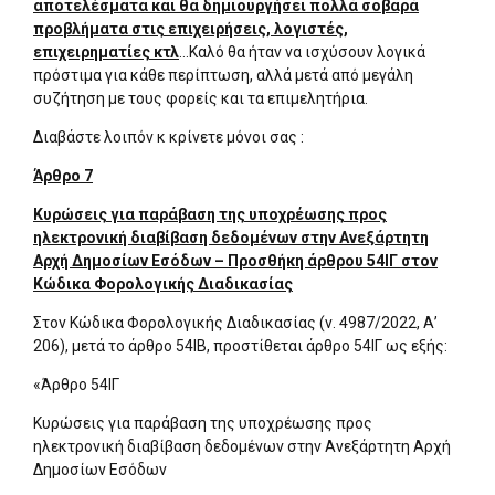
αποτελέσματα και θα δημιουργήσει πολλά σοβαρά
προβλήματα στις επιχειρήσεις, λογιστές,
επιχειρηματίες κτλ
…Καλό θα ήταν να ισχύσουν λογικά
πρόστιμα για κάθε περίπτωση, αλλά μετά από μεγάλη
συζήτηση με τους φορείς και τα επιμελητήρια.
Διαβάστε λοιπόν κ κρίνετε μόνοι σας :
Άρθρο 7
Κυρώσεις για παράβαση της υποχρέωσης προς
ηλεκτρονική διαβίβαση δεδομένων στην Ανεξάρτητη
Αρχή Δημοσίων Εσόδων – Προσθήκη άρθρου 54ΙΓ στον
Κώδικα Φορολογικής Διαδικασίας
Στον Κώδικα Φορολογικής Διαδικασίας (ν. 4987/2022, Α’
206), μετά το άρθρο 54ΙΒ, προστίθεται άρθρο 54ΙΓ ως εξής:
«Άρθρο 54ΙΓ
Κυρώσεις για παράβαση της υποχρέωσης προς
ηλεκτρονική διαβίβαση δεδομένων στην Ανεξάρτητη Αρχή
Δημοσίων Εσόδων