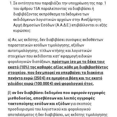
Σε οντότητα που παραβιάζει την υποχρέωση της παρ. 1
του άρθρου 15Α παραλείποντας να διαβιβάσει ή
διαβιβάζοντας εκπρόθεσμα τα δεδομένα των
εκδιδόμενων λογιστικών αρχείων στην Ανεξάρτητη
Αρχή Δημοσίων Εσόδων (Α.Α.Δ.Ε.) επιβάλλονται οι εξής
κυρώσεις:
α) Αν, ως εκδότης, δεν διαβιβάσει συνόψεις εκδοθέντων
παραστατικών εσόδων τιμολόγησης, εξόδων
αυτοτιμολόγησης, τίτλων κτήσης και λογιστικών
στοιχείων που εκδίδονται κατ’ εφαρμογή ειδικών
φορολογικών διατάξεων,
πρόστιμο ίσο με το δέκα τοις
εκατό (10%) της καθαρής αξίας κάθε μη διαβιβασθέντος
στοιχείου, που δεν μπορεί να υπερβαίνει τα διακόσια
πενήντα ευρώ (250 €) σε ημερήσια βάση και τις εκατό
χιλιάδες ευρώ (100.000 €) ανά φορολογικό έτος,
β)
αν δεν διαβιβάσει δεδομένα που αφορούν εγγραφές
μισθοδοσίας, αποσβέσεων και λοιπές εγγραφές
τακτοποίησης εσόδων και εξόδων
για σκοπούς
προσδιορισμού του λογιστικού και φορολογικού
αποτελέσματος ή δεν διαβιβάσει, ως εκδότης τιμολόγησης