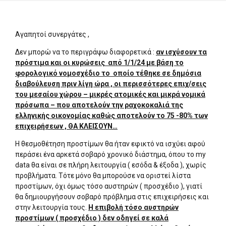
Αγαπητοί συνεργάτες ,
Δεν μπορώ να το περιγράψω διαφορετικά :
αν ισχύσουν τα
πρόστιμα και οι κυρώσεις από 1/1/24 με βάση το
φορολογικό νομοσχέδιο το οποίο τέθηκε σε δημόσια
διαβούλευση πριν λίγη ώρα , οι περισσότερες επιχ/σεις
του μεσαίου χώρου – μικρές ατομικές και μικρά νομικά
πρόσωπα – που αποτελούν την ραχοκοκαλιά της
ελληνικής οικονομίας καθώς αποτελούν το 75 -80% των
επιχειρήσεων , ΘΑ ΚΛΕΙΣΟΥΝ…
Η θεσμοθέτηση προστίμων θα ήταν εφικτό να ισχύει αφού
περάσει ένα αρκετά σοβαρό χρονικό διάστημα, όπου το my
data θα είναι σε πλήρη λειτουργία ( εσόδα & έξοδα ), χωρίς
προβλήματα. Τότε μόνο θα μπορούσε να οριστεί λίστα
προστίμων, όχι όμως τόσο αυστηρών ( προσχέδιο ), γιατί
θα δημιουργήσουν σοβαρό πρόβλημα στις επιχειρήσεις και
στην λειτουργία τους.
Η επιβολή τόσο αυστηρών
προστίμων ( προσχέδιο ) δεν οδηγεί σε καλά