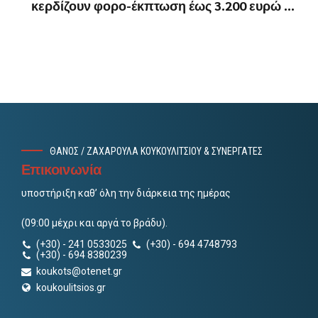
κερδίζουν φορο-έκπτωση έως 3.200 ευρώ το
χρόνο για μια 5ετια
ΘΑΝΟΣ / ΖΑΧΑΡΟΥΛΑ ΚΟΥΚΟΥΛΙΤΣΙΟΥ & ΣΥΝΕΡΓΑΤΕΣ
Επικοινωνία
υποστήριξη καθ’ όλη την διάρκεια της ημέρας
(09:00 μέχρι και αργά το βράδυ).
(+30) - 241 0533025
(+30) - 694 4748793
(+30) - 694 8380239
koukots@otenet.gr
koukoulitsios.gr