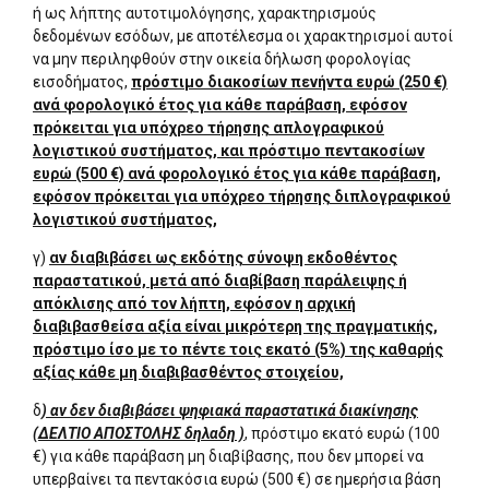
ή ως λήπτης αυτοτιμολόγησης, χαρακτηρισμούς
δεδομένων εσόδων, με αποτέλεσμα οι χαρακτηρισμοί αυτοί
να μην περιληφθούν στην οικεία δήλωση φορολογίας
εισοδήματος,
πρόστιμο διακοσίων πενήντα ευρώ (250 €)
ανά φορολογικό έτος για κάθε παράβαση, εφόσον
πρόκειται για υπόχρεο τήρησης απλογραφικού
λογιστικού συστήματος, και πρόστιμο πεντακοσίων
ευρώ (500 €) ανά φορολογικό έτος για κάθε παράβαση,
εφόσον πρόκειται για υπόχρεο τήρησης διπλογραφικού
λογιστικού συστήματος,
γ)
αν διαβιβάσει ως εκδότης σύνοψη εκδοθέντος
παραστατικού, μετά από διαβίβαση παράλειψης ή
απόκλισης από τον λήπτη, εφόσον η αρχική
διαβιβασθείσα αξία είναι μικρότερη της πραγματικής,
πρόστιμο ίσο με το πέντε τοις εκατό (5%) της καθαρής
αξίας κάθε μη διαβιβασθέντος στοιχείου,
δ
) αν δεν διαβιβάσει ψηφιακά παραστατικά διακίνησης
(ΔΕΛΤΙΟ ΑΠΟΣΤΟΛΗΣ δηλαδη )
, πρόστιμο εκατό ευρώ (100
€) για κάθε παράβαση μη διαβίβασης, που δεν μπορεί να
υπερβαίνει τα πεντακόσια ευρώ (500 €) σε ημερήσια βάση