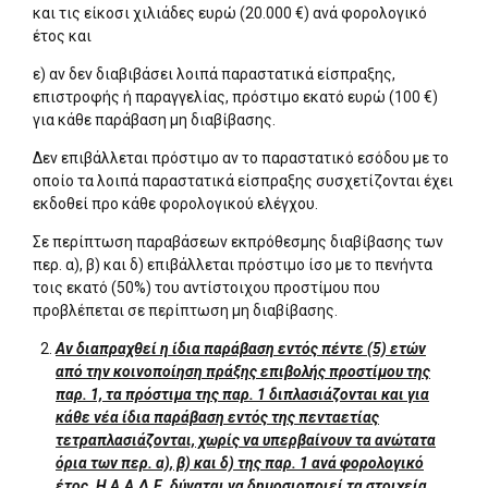
και τις είκοσι χιλιάδες ευρώ (20.000 €) ανά φορολογικό
έτος και
ε) αν δεν διαβιβάσει λοιπά παραστατικά είσπραξης,
επιστροφής ή παραγγελίας, πρόστιμο εκατό ευρώ (100 €)
για κάθε παράβαση μη διαβίβασης.
Δεν επιβάλλεται πρόστιμο αν το παραστατικό εσόδου με το
οποίο τα λοιπά παραστατικά είσπραξης συσχετίζονται έχει
εκδοθεί προ κάθε φορολογικού ελέγχου.
Σε περίπτωση παραβάσεων εκπρόθεσμης διαβίβασης των
περ. α), β) και δ) επιβάλλεται πρόστιμο ίσο με το πενήντα
τοις εκατό (50%) του αντίστοιχου προστίμου που
προβλέπεται σε περίπτωση μη διαβίβασης.
Αν διαπραχθεί η ίδια παράβαση εντός πέντε (5) ετών
από την κοινοποίηση πράξης επιβολής προστίμου της
παρ. 1, τα πρόστιμα της παρ. 1 διπλασιάζονται και για
κάθε νέα ίδια παράβαση εντός της πενταετίας
τετραπλασιάζονται, χωρίς να υπερβαίνουν τα ανώτατα
όρια των περ. α), β) και δ) της παρ. 1 ανά φορολογικό
έτος. Η Α.Α.Δ.Ε. δύναται να δημοσιοποιεί τα στοιχεία