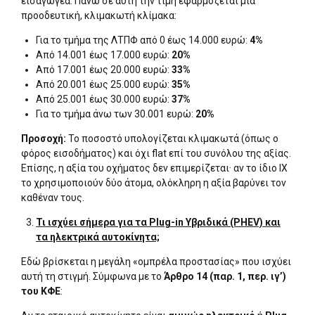
εισαγωγέα. Πάνω σε αυτή την τιμή εφαρμόζεται μια
προοδευτική, κλιμακωτή κλίμακα:
Για το τμήμα της ΛΤΠΦ από 0 έως 14.000 ευρώ:
4%
Από 14.001 έως 17.000 ευρώ:
20%
Από 17.001 έως 20.000 ευρώ:
33%
Από 20.001 έως 25.000 ευρώ:
35%
Από 25.001 έως 30.000 ευρώ:
37%
Για το τμήμα άνω των 30.001 ευρώ:
20%
Προσοχή:
Το ποσοστό υπολογίζεται κλιμακωτά (όπως ο
φόρος εισοδήματος) και όχι flat επί του συνόλου της αξίας.
Επίσης, η αξία του οχήματος δεν επιμερίζεται· αν το ίδιο ΙΧ
το χρησιμοποιούν δύο άτομα, ολόκληρη η αξία βαρύνει τον
καθέναν τους.
Τι ισχύει σήμερα για τα Plug-in Υβριδικά (PHEV) και
τα ηλεκτρικά αυτοκίνητα;
Εδώ βρίσκεται η μεγάλη «ομπρέλα προστασίας» που ισχύει
αυτή τη στιγμή. Σύμφωνα με το
Άρθρο 14 (παρ. 1, περ. ιγ’)
του ΚΦΕ
: