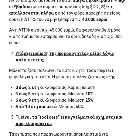
Αν το εταιρικό αυτοκίνητο είναι
αμιγώς ηλεκτρικό
ή
Plug-
in Υβριδικό
με εκπομπές ρύπων έως 50g $CO_2$/km,
απαλλάσσεται πλήρως
από τον φόρο παροχής σε είδος,
αρκεί η ΛΤΠΦ του να μην ξεπερνά τις
40.000 ευρώ
.
Αν η ΛΤΠΦ είναι π.χ. 45.000 ευρώ, θα φορολογηθείς μόνο
για το τμήμα που υπερβαίνει το όριο, δηλαδή για τις 5.000
ευρώ.
Υπάρχει μείωση της φορολογητέας αξίας λόγω
παλαιότητας;
Μάλιστα. Όσο παλιώνει το αυτοκίνητο, τόσο πέφτει η
φορολογική του αξία. Η μείωση υπολογίζεται ως εξής:
0 έως 2 έτη
κυκλοφορίας: Καμία μείωση
3 έως 5 έτη
κυκλοφορίας: Μείωση
10%
6 έως 9 έτη
κυκλοφορίας: Μείωση
25%
Από 10 έτη και μετά
: Μείωση
50%
Τι είναι τα “tool cars” (επαγγελματικά οχήματα) και
πώς εξαιρούνται;
Τα οχήματα που παραχωρούνται αποκλειστικά για