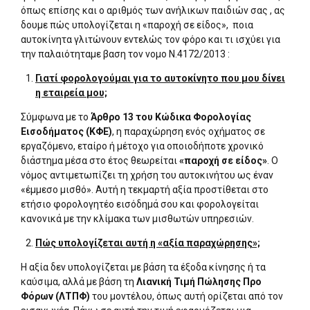
όπως επίσης και ο αριθμός των ανήλικων παιδιών σας , ας
δουμε πώς υπολογίζεται η «παροχή σε είδος», ποια
αυτοκίνητα γλιτώνουν εντελώς τον φόρο και τι ισχύει για
την παλαιότηταμε βαση τον νομο Ν.4172/2013 :
Γιατί φορολογούμαι για το αυτοκίνητο που μου δίνει
η εταιρεία μου;
Σύμφωνα με το
Άρθρο 13 του Κώδικα Φορολογίας
Εισοδήματος (ΚΦΕ)
, η παραχώρηση ενός οχήματος σε
εργαζόμενο, εταίρο ή μέτοχο για οποιοδήποτε χρονικό
διάστημα μέσα στο έτος θεωρείται
«παροχή σε είδος
»
. Ο
νόμος αντιμετωπίζει τη χρήση του αυτοκινήτου ως έναν
«έμμεσο μισθό». Αυτή η τεκμαρτή αξία προστίθεται στο
ετήσιο φορολογητέο εισόδημά σου και φορολογείται
κανονικά με την κλίμακα των μισθωτών υπηρεσιών.
Πώς υπολογίζεται αυτή η «αξία παραχώρησης»;
Η αξία δεν υπολογίζεται με βάση τα έξοδα κίνησης ή τα
καύσιμα, αλλά με βάση τη
Λιανική Τιμή Πώλησης Προ
Φόρων (ΛΤΠΦ)
του μοντέλου, όπως αυτή ορίζεται από τον