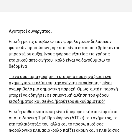
Αγαπητοί συνεργάτες ,
Επειδή με τις υποβολές των φορολογικών δηλώσεων
φυσικών προσώπων , αρκετοί είναι αυτοί που βρίσκονται
μπροστά σε αυξημένους φόρους εξαιτίας τις χρήσης
εταιρικού αυτοκινήτου , καλό είναι να ξαναθυμίσω τα
δεδομένα :
Tο να σου παραχωρήσει η εταιρεία που εργάζεσαι ένα
όχημα για να καλύπτεις την ανάγκη μετακίνησης, είναι
αναμφίβολα μια σημαντική παροχή.
Oμως αυτή η παροχή
μπορεί να οδηγήσει σε σημαντική αύξηση του φόρου
εισοδήματος και σε ένα “βαρύτερο εκκαθαριστικό”
Επειδή κάθε περίπτωση είναι διαφορετική και εξαρτάται
από τη Λιανική Τιμή Προ Φόρων (ΛΤΠΦ) του οχήματος, τα
έτη παλαιότητάς του, αλλά και το προσωπικό σας
φορολογικό κλιμάκιο -ρόλο παίζει ακόμη και η ηλικία σας