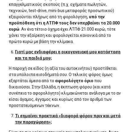
επαγγελματικούς σκοπούς (π.χ. οχήματα πωλητών,
τεχνικών, test-drive, mini-bus μεταφοράς προσωπικού)
εξαιρούνται πλήρως από τη φορολόγηση,
υπό την
προϋπόθεση ότι η ΛΤΠΦ τους δεν υπερβαίνει τα 20.000
ευρώ
. Αν ένα τέτοιο όχημα έχει ΛΤΠΦ 21.000 ευρώ, τότε
χάνει την εξαίρεση και φορολογείται κανονικά από το
πρώτο ευρώ με βάση την κλίμακα.
Γιατί μας ενδιαφέρει η οικογενειακή μου κατάσταση
και τα παιδιά μου;
Η παροχή σε είδος (η αξία του αυτοκινήτου) προστίθεται
στα υπόλοιπα εισοδήματά σου. Ο τελικός φόρος όμως
εξαρτάται άμεσα από το
αφορολόγητο όριο
που
δικαιούσαι. Στην Ελλάδα, η έκπτωση φόρου (και κατά
συνέπεια το αφορολόγητο) κλιμακώνεται ανάλογα με το αν
είσαι άγαμος, έγγαμος και κυρίως από τον αριθμό των
προστατευόμενων τέκνων.
Τι σημαίνει πρακτικά «διαφορά φόρου πριν και μετά
την παραχώρηση»;