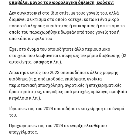
υποβάλει μόνος του φορολογική δήλωση, εφόσον:
Δεν συγκατοικεί στο ίδιο σπίτι με τους γονείς του, αλλά
διαμένει σε κτίσμα στο οποίο κατέχει έστω κι ένα μικρό
ποσοστό πλήρους κυριότητας ή επικαρπίας ή σε κτίσμα το
οποίο του παραχωρήθηκε δωρεάν από τους γονείς του ή
από κάποιον φίλο του.
Έχει στο όνομά του οποιοδήποτε άλλο περιουσιακό
στοιχείο που λαμβάνεται υπόψη ως τεκμήριο διαβίωσης (ΙΧ
αυτοκίνητο, σκάφος κ.λπ.).
Απέκτησε εντός του 2023 οποιασδήποτε άλλης μορφής
εισόδημα (π.χ. από μισθούς, επιδόματα, ενοίκια,
περιστασιακή απασχόληση, αγροτικές ή επιχειρηματικές
δραστηριότητες, υπεραξίες από μετοχές, ομόλογα, αμοιβαία
κεφάλαια κ.λπ.).
Ίδρυσε εντός του 2024 οποιαδήποτε επιχείρηση στο όνομά
του.
Προχώρησε εντός του 2024 σε έναρξη ελευθέριου
επαγγέλματος.