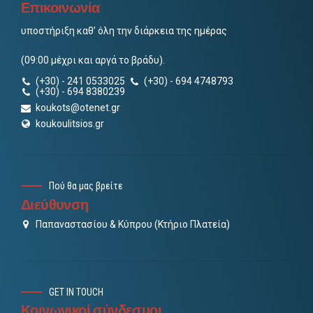
Επικοινωνία
υποστήριξη καθ’ όλη την διάρκεια της ημέρας
(09:00 μέχρι και αργά το βράδυ).
(+30) - 241 0533025
(+30) - 694 4748793
(+30) - 694 8380239
koukots@otenet.gr
koukoulitsios.gr
Πού θα μας βρείτε
Διεύθυνση
Παπαναστασίου & Κύπρου (Κτήριο Πλατεία)
GET IN TOUCH
Κοινωνικοί σύνδεσμοι