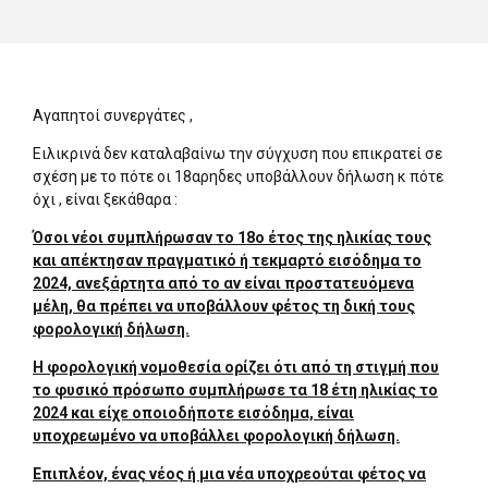
Αγαπητοί συνεργάτες ,
Ειλικρινά δεν καταλαβαίνω την σύγχυση που επικρατεί σε
σχέση με το πότε οι 18αρηδες υποβάλλουν δήλωση κ πότε
όχι , είναι ξεκάθαρα :
Όσοι νέοι συμπλήρωσαν το 18ο έτος της ηλικίας τους
και απέκτησαν πραγματικό ή τεκμαρτό εισόδημα το
2024, ανεξάρτητα από το αν είναι προστατευόμενα
μέλη, θα πρέπει να υποβάλλουν φέτος τη δική τους
φορολογική δήλωση.
Η φορολογική νομοθεσία ορίζει ότι από τη στιγμή που
το φυσικό πρόσωπο συμπλήρωσε τα 18 έτη ηλικίας το
2024 και είχε οποιοδήποτε εισόδημα, είναι
υποχρεωμένο να υποβάλλει φορολογική δήλωση.
Επιπλέον, ένας νέος ή μια νέα υποχρεούται φέτος να