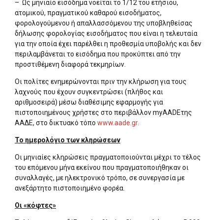
– Ως μηνιαίο εισόδημα νοείται το 1/12 του ετήσιου,
ατομικού, πραγματικού καθαρού εισοδήματος,
φορολογούμενου ή απαλλασσόμενου της υποβληθείσας
δήλωσης φορολογίας εισοδήματος που είναι η τελευταία
για την οποία έχει παρέλθει η προθεσμία υποβολής και δεν
περιλαμβάνεται το εισόδημα που προκύπτει από την
προστιθέμενη διαφορά τεκμηρίων.
Οι πολίτες ενημερώνονται πριν την κλήρωση για τους
λαχνούς που έχουν συγκεντρώσει (πλήθος και
αριθμοσειρά) μέσω διαθέσιμης εφαρμογής για
πιστοποιημένους χρήστες στο περιβάλλον myAADEτης
ΑΑΔΕ, στο δικτυακό τόπο
www.aade.gr
.
Το ημερολόγιο των κληρώσεων
Οι μηνιαίες κληρώσεις πραγματοποιούνται μέχρι το τέλος
του επόμενου μήνα εκείνου που πραγματοποιήθηκαν οι
συναλλαγές, με ηλεκτρονικό τρόπο, σε συνεργασία με
ανεξάρτητο πιστοποιημένο φορέα.
Οι «κόφτες»