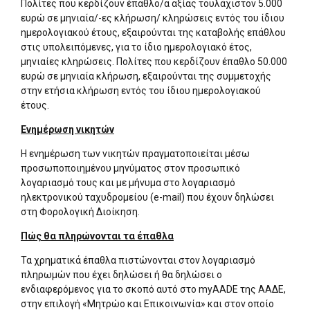
Πολίτες που κερδίζουν έπαθλο/α αξίας τουλάχιστον 5.000
ευρώ σε μηνιαία/-ες κλήρωση/ κληρώσεις εντός του ίδιου
ημερολογιακού έτους, εξαιρούνται της καταβολής επάθλου
στις υπολειπόμενες, για το ίδιο ημερολογιακό έτος,
μηνιαίες κληρώσεις. Πολίτες που κερδίζουν έπαθλο 50.000
ευρώ σε μηνιαία κλήρωση, εξαιρούνται της συμμετοχής
στην ετήσια κλήρωση εντός του ίδιου ημερολογιακού
έτους.
Ενημέρωση νικητών
Η ενημέρωση των νικητών πραγματοποιείται μέσω
προσωποποιημένου μηνύματος στον προσωπικό
λογαριασμό τους και με μήνυμα στο λογαριασμό
ηλεκτρονικού ταχυδρομείου (e-mail) που έχουν δηλώσει
στη Φορολογική Διοίκηση.
Πώς θα πληρώνονται τα έπαθλα
Τα χρηματικά έπαθλα πιστώνονται στον λογαριασμό
πληρωμών που έχει δηλώσει ή θα δηλώσει ο
ενδιαφερόμενος για το σκοπό αυτό στο myAADE της ΑΑΔΕ,
στην επιλογή «Μητρώο και Επικοινωνία» και στον οποίο