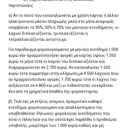
περιπτώσεις:
α) Αν το ποσό που καταναλώνεται με χρήση κάρτας ή άλλου
ηλεκτρονικού μέσου πληρωμής μέσα στο μήνα αναφοράς
υπερβαίνει το 30%, 50% ή 70% του μηνιαίου εισοδήματος, οι
λαχνοί διπλασιάζονται, τριπλασιάζονται ή
τετραπλασιάζονται αντίστοιχα.
Για παράδειγμα φορολογούμενος με μηνιαίο εισόδημα 1.000
ευρώ εάν πραγματοποιήσει αγορές με κάρτες ύψους 1.350
ευρώ το μήνα τότε οι λαχνοί του διπλασιάζονται και
διαμορφώνονται σε 2.700 ευρώ. Αν καταναλώσει 1.500
ευρώ τότε συμμετέχει στην κλήρωση με 4.500 λαχνούς ενώ
αν πραγματοποιήσει αγορές 1.700 ευρώ τότε οι λαχνοί του
αυξάνονται σε 6.800 και μαζί οι πιθανότητες να κερδίσει
ένα από τα χρηματικά έπαθλα της φορολοταρίας.
β) Πολίτες με ετήσιο, ατομικό, πραγματικό καθαρό
εισόδημα, φορολογούμενο και απαλλασσόμενο της
υποβληθείσας δήλωσης φορολογίας εισοδήματος που
είναι η τελευταία για την οποία έχει παρέλθει η προθεσμία
υποβολής, μικρότερο των 1.000 ευρώ καθώς και μη