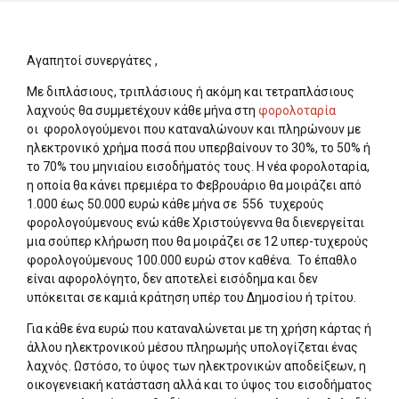
Αγαπητοί συνεργάτες ,
Με διπλάσιους, τριπλάσιους ή ακόμη και τετραπλάσιους
λαχνούς θα συμμετέχουν κάθε μήνα στη
φορολοταρία
οι φορολογούμενοι που καταναλώνουν και πληρώνουν με
ηλεκτρονικό χρήμα ποσά που υπερβαίνουν το 30%, το 50% ή
το 70% του μηνιαίου εισοδήματός τους. Η νέα φορολοταρία,
η οποία θα κάνει πρεμιέρα το Φεβρουάριο θα μοιράζει από
1.000 έως 50.000 ευρώ κάθε μήνα σε 556 τυχερούς
φορολογούμενους ενώ κάθε Χριστούγεννα θα διενεργείται
μια σούπερ κλήρωση που θα μοιράζει σε 12 υπερ-τυχερούς
φορολογούμενους 100.000 ευρώ στον καθένα. Το έπαθλο
είναι αφορολόγητο, δεν αποτελεί εισόδημα και δεν
υπόκειται σε καμιά κράτηση υπέρ του Δημοσίου ή τρίτου.
Για κάθε ένα ευρώ που καταναλώνεται με τη χρήση κάρτας ή
άλλου ηλεκτρονικού μέσου πληρωμής υπολογίζεται ένας
λαχνός. Ωστόσο, το ύψος των ηλεκτρονικών αποδείξεων, η
οικογενειακή κατάσταση αλλά και το ύψος του εισοδήματος