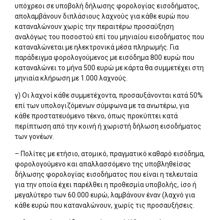
υπόχρεοι σε υποβολή δήλωσης φορολογίας εισοδήματος,
απολαμβάνουν διπλάσιους λαχνούς για κάθε ευρώ που
καταναλώνουν χωρίς την περαιτέρω προσαύξηση
αναλόγως του ποσοστού επί του μηνιαίου εισοδήματος που
καταναλώνεται με ηλεκτρονικά μέσα πληρωμής. Για
παράδειγμα φορολογούμενος με εισόδημα 800 ευρώ που
καταναλώνει το μήνα 500 ευρώ με κάρτα θα συμμετέχει στη
μηνιαία κλήρωση με 1.000 λαχνούς.
γ) Οι λαχνοί κάθε συμμετέχοντα, προσαυξάνονται κατά 50%
επί των υπολογιζόμενων σύμφωνα με τα ανωτέρω, για
κάθε προστατευόμενο τέκνο, όπως προκύπτει κατά
περίπτωση από την κοινή ή χωριστή δήλωση εισοδήματος
των γονέων.
– Πολίτες με ετήσιο, ατομικό, πραγματικό καθαρό εισόδημα,
φορολογούμενο και απαλλασσόμενο της υποβληθείσας
δήλωσης φορολογίας εισοδήματος που είναι η τελευταία
για την οποία έχει παρέλθει η προθεσμία υποβολής, ίσο ή
μεγαλύτερο των 60.000 ευρώ, λαμβάνουν έναν (λαχνό για
κάθε ευρώ που καταναλώνουν, χωρίς τις προσαυξήσεις.