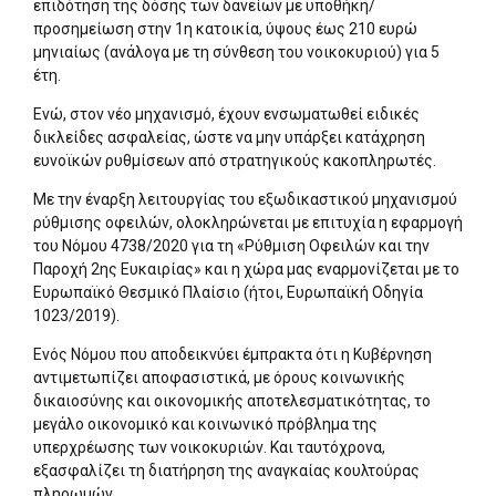
επιδότηση της δόσης των δανείων με υποθήκη/
προσημείωση στην 1η κατοικία, ύψους έως 210 ευρώ
μηνιαίως (ανάλογα με τη σύνθεση του νοικοκυριού) για 5
έτη.
Ενώ, στον νέο μηχανισμό, έχουν ενσωματωθεί ειδικές
δικλείδες ασφαλείας, ώστε να μην υπάρξει κατάχρηση
ευνοϊκών ρυθμίσεων από στρατηγικούς κακοπληρωτές.
Με την έναρξη λειτουργίας του εξωδικαστικού μηχανισμού
ρύθμισης οφειλών, ολοκληρώνεται με επιτυχία η εφαρμογή
του Νόμου 4738/2020 για τη «Ρύθμιση Οφειλών και την
Παροχή 2ης Ευκαιρίας» και η χώρα μας εναρμονίζεται με το
Ευρωπαϊκό Θεσμικό Πλαίσιο (ήτοι, Ευρωπαϊκή Οδηγία
1023/2019).
Ενός Νόμου που αποδεικνύει έμπρακτα ότι η Κυβέρνηση
αντιμετωπίζει αποφασιστικά, με όρους κοινωνικής
δικαιοσύνης και οικονομικής αποτελεσματικότητας, το
μεγάλο οικονομικό και κοινωνικό πρόβλημα της
υπερχρέωσης των νοικοκυριών. Και ταυτόχρονα,
εξασφαλίζει τη διατήρηση της αναγκαίας κουλτούρας
πληρωμών.