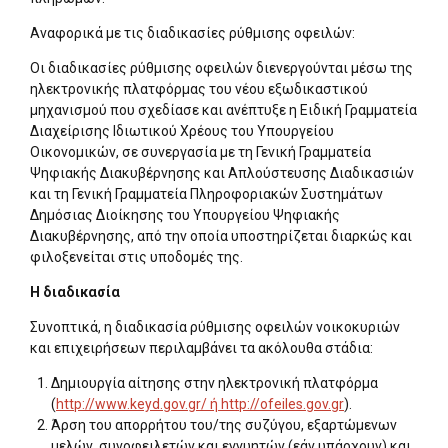
Αναφορικά με τις διαδικασίες ρύθμισης οφειλών:
Οι διαδικασίες ρύθμισης οφειλών διενεργούνται μέσω της
ηλεκτρονικής πλατφόρμας του νέου εξωδικαστικού
μηχανισμού που σχεδίασε και ανέπτυξε η Ειδική Γραμματεία
Διαχείρισης Ιδιωτικού Χρέους του Υπουργείου
Οικονομικών, σε συνεργασία με τη Γενική Γραμματεία
Ψηφιακής Διακυβέρνησης και Απλούστευσης Διαδικασιών
και τη Γενική Γραμματεία Πληροφοριακών Συστημάτων
Δημόσιας Διοίκησης του Υπουργείου Ψηφιακής
Διακυβέρνησης, από την οποία υποστηρίζεται διαρκώς και
φιλοξενείται στις υποδομές της.
Η διαδικασία
Συνοπτικά, η διαδικασία ρύθμισης οφειλών νοικοκυριών
και επιχειρήσεων περιλαμβάνει τα ακόλουθα στάδια:
Δημιουργία αίτησης στην ηλεκτρονική πλατφόρμα
(
http://www.keyd.gov.gr/ ή http://ofeiles.gov.gr
).
Άρση του απορρήτου του/της συζύγου, εξαρτώμενων
μελών, συνοφειλετών και εγγυητών (εάν υπάρχουν) και