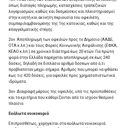
όπως διαταγές πληρωμής, κατασχέσεις τραπεζικών
λογαριασμών, καθώς και δεσμεύσεις και πλειστηριασμοί
στην κινητή και ακίνητη περιουσία του οφειλέτη,
συμπεριλαμβανομένης της 1ης κατοικίας, καθώς και της
επαγγελματικής στέγης.
2ον. Αποπληρωμή των οφειλών προς το Δημόσιο (ΑΑΔΕ,
ΟΤΑ κ.λπ.) και τους Φορείς Κοινωνικής Ασφάλισης (ΕΦΚΑ,
ΚΕΑΟ κ.λπ.) σε χρονικό διάστημα έως 20 ετών. Για πρώτη
φορά στην Ελλάδα παρέχεται αποπληρωμή σε έως 240
δόσεις, δηλαδή σε διπλάσιο αριθμό δόσεων από ό,τι
προβλεπόταν μέχρι σήμερα. Αριθμός που μπορεί να φθάσει
έως τις 420 δόσεις, για οφειλές προς χρηματοπιστωτικά
ιδρύματα.
3ον. Διαγραφή μέρους της οφειλής, υπό τις προϋποθέσεις
και τα κριτήρια που καθορίζονται από το ισχύον θεσμικό
πλαίσιο.
Ευάλωτα νοικοκυριά
Επιπροσθέτως, χορηγείται στα ευάλωτα νοικοκυριά