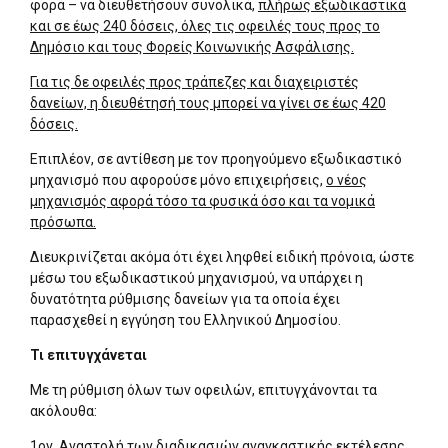
φορά – να διευθετήσουν συνολικά,
πλήρως εξωδικαστικά
και σε έως 240 δόσεις, όλες τις οφειλές τους προς το
Δημόσιο και τους Φορείς Κοινωνικής Ασφάλισης.
Για τις δε οφειλές προς τράπεζες και διαχειριστές
δανείων, η διευθέτησή τους μπορεί να γίνει σε έως 420
δόσεις.
Επιπλέον, σε αντίθεση με τον προηγούμενο εξωδικαστικό
μηχανισμό που αφορούσε μόνο επιχειρήσεις,
ο νέος
μηχανισμός αφορά τόσο τα φυσικά όσο και τα νομικά
πρόσωπα.
Διευκρινίζεται ακόμα ότι έχει ληφθεί ειδική πρόνοια, ώστε
μέσω του εξωδικαστικού μηχανισμού, να υπάρχει η
δυνατότητα ρύθμισης δανείων για τα οποία έχει
παρασχεθεί η εγγύηση του Ελληνικού Δημοσίου.
Τι επιτυγχάνεται
Με τη ρύθμιση όλων των οφειλών, επιτυγχάνονται τα
ακόλουθα:
1ον. Αναστολή των διαδικασιών αναγκαστικής εκτέλεσης,