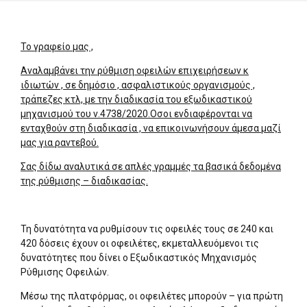
Το γραφείο μας ,
Αναλαμβάνει την ρύθμιση οφειλών επιχειρήσεων κ
ιδιωτών , σε δημόσιο , ασφαλιστικούς οργανισμούς ,
τράπεζες κτλ, με την διαδικασία του εξωδικαστικού
μηχανισμού του ν.4738/2020.Οσοι ενδιαφέρονται να
ενταχθούν στη διαδικασία , να επικοινωνήσουν άμεσα μαζί
μας για ραντεβού.
Σας δίδω αναλυτικά σε απλές γραμμές τα βασικά δεδομένα
της ρύθμισης – διαδικασίας.
Τη δυνατότητα να ρυθμίσουν τις οφειλές τους σε 240 και
420 δόσεις έχουν οι οφειλέτες, εκμεταλλευόμενοι τις
δυνατότητες που δίνει ο Εξωδικαστικός Μηχανισμός
Ρύθμισης Οφειλών.
Μέσω της πλατφόρμας, οι οφειλέτες μπορούν – για πρώτη