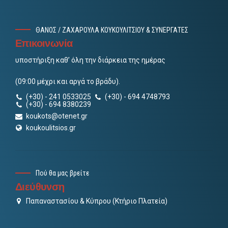
ΘΑΝΟΣ / ΖΑΧΑΡΟΥΛΑ ΚΟΥΚΟΥΛΙΤΣΙΟΥ & ΣΥΝΕΡΓΑΤΕΣ
Επικοινωνία
υποστήριξη καθ’ όλη την διάρκεια της ημέρας
(09:00 μέχρι και αργά το βράδυ).
(+30) - 241 0533025
(+30) - 694 4748793
(+30) - 694 8380239
koukots@otenet.gr
koukoulitsios.gr
Πού θα μας βρείτε
Διεύθυνση
Παπαναστασίου & Κύπρου (Κτήριο Πλατεία)