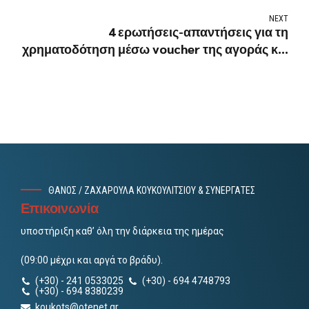
συμβίωσης
NEXT
4 ερωτήσεις-απαντήσεις για τη
χρηματοδότηση μέσω voucher της αγοράς και
διασύνδεσης POS
ΘΑΝΟΣ / ΖΑΧΑΡΟΥΛΑ ΚΟΥΚΟΥΛΙΤΣΙΟΥ & ΣΥΝΕΡΓΑΤΕΣ
Επικοινωνία
υποστήριξη καθ’ όλη την διάρκεια της ημέρας
(09:00 μέχρι και αργά το βράδυ).
(+30) - 241 0533025
(+30) - 694 4748793
(+30) - 694 8380239
koukots@otenet.gr