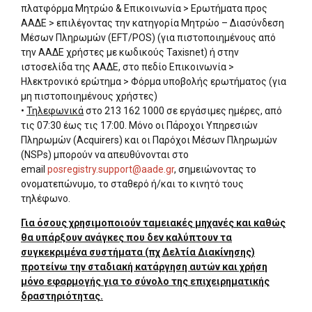
πλατφόρμα Μητρώο & Επικοινωνία > Ερωτήματα προς
ΑΑΔΕ > επιλέγοντας την κατηγορία Μητρώο – Διασύνδεση
Μέσων Πληρωμών (EFT/POS) (για πιστοποιημένους από
την ΑΑΔΕ χρήστες με κωδικούς Taxisnet) ή στην
ιστοσελίδα της ΑΑΔΕ, στο πεδίο Επικοινωνία >
Ηλεκτρονικό ερώτημα > Φόρμα υποβολής ερωτήματος (για
μη πιστοποιημένους χρήστες)
•
Τηλεφωνικά
στο 213 162 1000 σε εργάσιμες ημέρες, από
τις 07:30 έως τις 17:00. Μόνο οι Πάροχοι Υπηρεσιών
Πληρωμών (Acquirers) και οι Παρόχοι Μέσων Πληρωμών
(NSPs) μπορούν να απευθύνονται στο
email
posregistry.support@aade.gr
, σημειώνοντας το
ονοματεπώνυμο, το σταθερό ή/και το κινητό τους
τηλέφωνο.
Για όσους χρησιμοποιούν ταμειακές μηχανές και καθώς
θα υπάρξουν ανάγκες που δεν καλύπτουν τα
συγκεκριμένα συστήματα (πχ Δελτία Διακίνησης)
προτείνω την σταδιακή κατάργηση αυτών και χρήση
μόνο εφαρμογής για το σύνολο της επιχειρηματικής
δραστηριότητας.