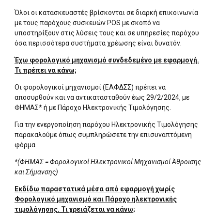
Όλοι οι κατασκευαστές βρίσκονται σε διαρκή επικοινωνία
με τους παρόχους συσκευών POS με σκοπό να
υποστηρίξουν στις λύσεις τους και σε υπηρεσίες παρόχου
όσα περισσότερα συστήματα χρέωσης είναι δυνατόν.
Έχω φορολογικό μηχανισμό συνδεδεμένο με εφαρμογή.
Τι πρέπει να κάνω;
Οι φορολογικοί μηχανισμοί (ΕΑΦΔΣΣ) πρέπει να
αποσυρθούν και να αντικατασταθούν έως 29/2/2024, με
ΦΗΜΑΣ* ή με Πάροχο Ηλεκτρονικής Τιμολόγησης.
Για την ενεργοποίηση παρόχου Ηλεκτρονικής Τιμολόγησης
παρακαλούμε όπως συμπληρώσετε την επισυναπτόμενη
φόρμα.
*(ΦΗΜΑΣ = Φορολογικοί Ηλεκτρονικοί Μηχανισμοί Άθροισης
και Σήμανσης)
Εκδίδω παραστατικά μέσα από εφαρμογή χωρίς
Φορολογικό μηχανισμό και Πάροχο ηλεκτρονικής
τιμολόγησης. Τι χρειάζεται να κάνω;