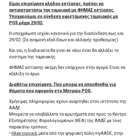
Είμαι επιχείρηση κλάδου εστίασης, πρέπει να
αντικαταστήσω την ταμειακή με ΦΗΜΑΣ εστίασης.
Υποχρεούμαι σε σύνδεση υφιστάμενης ταμειακής με
POS μέχρι 29/02;
Η υποχρέωση ισχύει κανονικά για την διασύνδεση έως και
29/02. (Σε αναμονή εξελίξεων και αλλαγής προθεσμίας)
Και ναι, η διαδικασία θα γίνει εκ νέου όταν θα αλλάξει το
συστημα της ταμειακής.
ΦΗΜΑΣ εστίασης ακόμη δεν υπάρχουν στην αγορά. Είναι σε
εξέλιξη το έργο.
Διαθέτω επιχείρηση. Πού μπορώ να απευθυνθώ για
θέματα που αφορούν στο Μητρώο POS;
Χρήσιμες πληροφορίες έχουν αναρτηθεί στον ιστότοπο της
ΑΑΔΕ.
Μπορείτε να υποβάλλετε τα ερωτήματά σας προς το Κέντρο
Εξυπηρέτησης Φορολογουμένων (ΚΕΦ) της ΑΑΔΕ με τους
παρακάτω τρόπους:
•
Ηλεκτρονικά
, μέσα από την ψηφιακή πύλη myAADE, στην