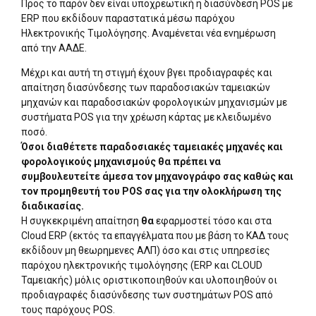
Προς το παρόν δεν είναι υποχρεωτική η διασύνδεση POS με
ERP που εκδίδουν παραστατικά μέσω παρόχου
Ηλεκτρονικής Τιμολόγησης. Αναμένεται νέα ενημέρωση
από την ΑΑΔΕ.
Μέχρι και αυτή τη στιγμή έχουν βγει προδιαγραφές και
απαίτηση διασύνδεσης των παραδοσιακών ταμειακών
μηχανών και παραδοσιακών φορολογικών μηχανισμών με
συστήματα POS για την χρέωση κάρτας με κλειδωμένο
ποσό.
Όσοι διαθέτετε παραδοσιακές ταμειακές μηχανές και
φορολογικούς μηχανισμούς θα πρέπει να
συμβουλευτείτε άμεσα τον μηχανογράφο σας καθώς και
τον προμηθευτή του POS σας για την ολοκλήρωση της
διαδικασίας.
Η συγκεκριμένη απαίτηση
θα
εφαρμοστεί τόσο και στα
Cloud ERP (εκτός τα επαγγέλματα που με βάση το ΚΑΔ τους
εκδίδουν μη θεωρημενες ΑΛΠ) όσο και στις υπηρεσίες
παρόχου ηλεκτρονικής τιμολόγησης (ERP και CLOUD
Ταμειακής) μόλις οριστικοποιηθούν και υλοποιηθούν οι
προδιαγραφές διασύνδεσης των συστημάτων POS από
τους παρόχους POS.