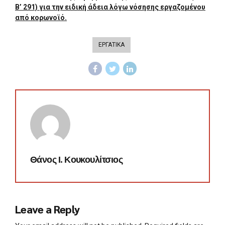
Β’ 291) για την ειδική άδεια λόγω νόσησης εργαζομένου
από κορωνοϊό.
ΕΡΓΑΤΙΚΑ
Θάνος Ι. Κουκουλίτσιος
Leave a Reply