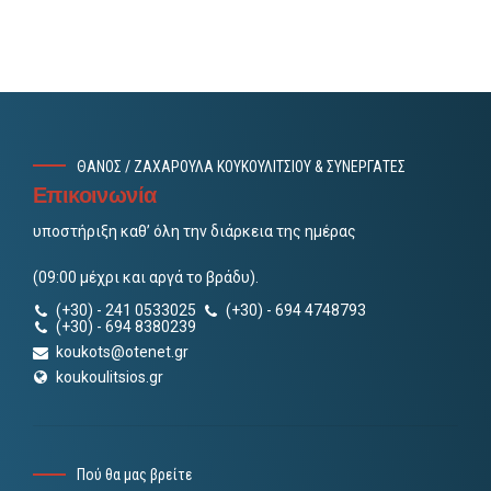
ΘΑΝΟΣ / ΖΑΧΑΡΟΥΛΑ ΚΟΥΚΟΥΛΙΤΣΙΟΥ & ΣΥΝΕΡΓΑΤΕΣ
Επικοινωνία
υποστήριξη καθ’ όλη την διάρκεια της ημέρας
(09:00 μέχρι και αργά το βράδυ).
(+30) - 241 0533025
(+30) - 694 4748793
(+30) - 694 8380239
koukots@otenet.gr
koukoulitsios.gr
Πού θα μας βρείτε