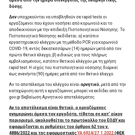
άμεσα από την ημέρα διενέργειας της αναμνηστικής
δόσης.
Δεν
υποχρεούνται να υποβληθούν σε rapid tests οι
εργαζόμενοι που έχουν νοσήσει από κορωνοϊό και το
αποδεικνύουν με την επίδειξη Πιστοποιητικού Νόσησης. Το
Πιστοποιητικό Νόσησης εκδίδεται: α) κατόπιν
εργαστηριακού ελέγχου με τη μέθοδο PCR για κορωνοϊό
COVID-19, εντός δεκατεσσάρων (14) ημερών μετά από τον
πρώτο θετικό έλεγχο, β) ειδικώς για τους πλήρως
εμβολιασμένους, κατόπιν θετικού ελέγχου με τη χρήση
rapid test. Η ισχύς του πιστοποιητικού νόσησης διαρκεί
έως ενενήντα (90) ημέρες μετά από τον θετικό έλεγχο.
Αν το αποτέλεσμα του ελέγχου είναι
αρνητικό
, μετά από την
καταχώριση αυτή ο εργαζόμενος μπορεί να εκδίδει από το
gov.gr Βεβαίωση Αρνητικού αποτελέσματος.
Αν το αποτέλεσμα είναι θετικό, ο εργαζόμενος
ενημερώνει άμεσα τον εργοδότη, τίθεται σε κατ’ οίκον
περιορισμό, ακολουθείται το πρωτόκολλο του ΕΟΔΥ και
εφαρμόζονται οι ρυθμίσεις του άρθρου 62 του ν.
4886/2022 και της εφαρμοστικής
ΥΑ 6924/27.1.2022
(ΦΕΚ