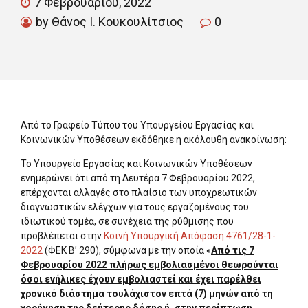
7 Φεβρουαρίου, 2022
by Θάνος Ι. Κουκουλίτσιος
0
Από το Γραφείο Τύπου του Υπουργείου Εργασίας και
Κοινωνικών Υποθέσεων εκδόθηκε η ακόλουθη ανακοίνωση:
Το Υπουργείο Εργασίας και Κοινωνικών Υποθέσεων
ενημερώνει ότι από τη Δευτέρα 7 Φεβρουαρίου 2022,
επέρχονται αλλαγές στο πλαίσιο των υποχρεωτικών
διαγνωστικών ελέγχων για τους εργαζομένους του
ιδιωτικού τομέα, σε συνέχεια της ρύθμισης που
προβλέπεται στην
Κοινή Υπουργική Απόφαση 4761/28-1-
2022
(ΦΕΚ Β’ 290), σύμφωνα με την οποία «
Από τις 7
Φεβρουαρίου 2022 πλήρως εμβολιασμένοι θεωρούνται
όσοι ενήλικες έχουν εμβολιαστεί και έχει παρέλθει
χρονικό διάστημα τουλάχιστον επτά (7) μηνών από τη