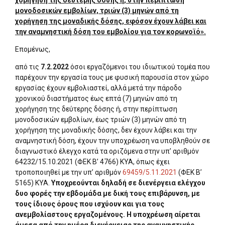
χορήγηση της δεύτερης δόσης ή, στην περίπτωση
μονοδοσικών εμβολίων, τριών (3) μηνών από τη
χορήγηση της μοναδικής δόσης, εφόσον έχουν λάβει και
την αναμνηστική δόση του εμβολίου για τον κορωνοϊό».
Επομένως,
από τις
7.2.2022
όσοι εργαζόμενοι του ιδιωτικού τομέα που
παρέχουν την εργασία τους με φυσική παρουσία στον χώρο
εργασίας έχουν εμβολιαστεί, αλλά μετά την πάροδο
χρονικού διαστήματος έως επτά (7) μηνών από τη
χορήγηση της δεύτερης δόσης ή, στην περίπτωση
μονοδοσικών εμβολίων, έως τριών (3) μηνών από τη
χορήγηση της μοναδικής δόσης, δεν έχουν λάβει και την
αναμνηστική δόση, έχουν την υποχρέωση να υποβληθούν σε
διαγνωστικό έλεγχο κατά τα οριζόμενα στην υπ’ αριθμόν
64232/15.10.2021 (ΦΕΚ Β’ 4766) ΚΥΑ, όπως έχει
τροποποιηθεί με την υπ’ αριθμόν
69459/5.11.2021
(ΦΕΚ Β’
5165) ΚΥΑ.
Υποχρεούνται δηλαδή σε διενέργεια ελέγχου
δυο φορές την εβδομάδα με δική τους επιβάρυνση, με
τους ίδιους όρους που ισχύουν και για τους
ανεμβολίαστους εργαζομένους. Η υποχρέωση αίρεται