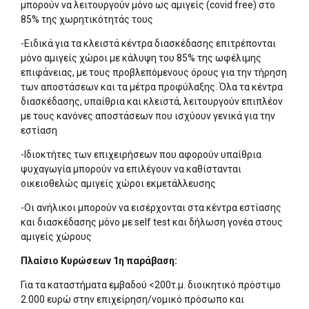
μπορούν να λειτουργούν μόνο ως αμιγείς (covid free) στο
85% της χωρητικότητάς τους
-Ειδικά για τα κλειστά κέντρα διασκέδασης επιτρέπονται
μόνο αμιγείς χώροι με κάλυψη του 85% της ωφέλιμης
επιφάνειας, με τους προβλεπόμενους όρους για την τήρηση
των αποστάσεων και τα μέτρα προφύλαξης. Όλα τα κέντρα
διασκέδασης, υπαίθρια και κλειστά, λειτουργούν επιπλέον
με τους κανόνες αποστάσεων που ισχύουν γενικά για την
εστίαση
-Ιδιοκτήτες των επιχειρήσεων που αφορούν υπαίθρια
ψυχαγωγία μπορούν να επιλέγουν να καθίστανται
οικειοθελώς αμιγείς χώροι εκμετάλλευσης
-Οι ανήλικοι μπορούν να εισέρχονται στα κέντρα εστίασης
και διασκέδασης μόνο με self test και δήλωση γονέα στους
αμιγείς χώρους
Πλαίσιο Κυρώσεων 1η παράβαση:
Για τα καταστήματα εμβαδού <200τ.μ. διοικητικό πρόστιμο
2.000 ευρώ στην επιχείρηση/νομικό πρόσωπο και