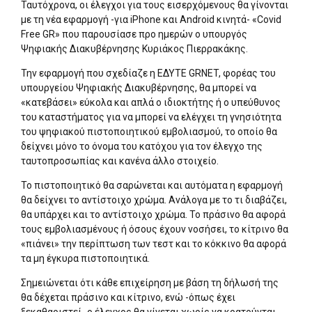
Ταυτόχρονα, οι έλεγχοι για τους εισερχόμενους θα γίνονται
με τη νέα εφαρμογή -για iPhone και Android κινητά- «Covid
Free GR» που παρουσίασε προ ημερών ο υπουργός
Ψηφιακής Διακυβέρνησης Κυριάκος Πιερρακάκης.
Την εφαρμογή που σχεδίαζε η ΕΔΥΤΕ GRNET, φορέας του
υπουργείου Ψηφιακής Διακυβέρνησης, θα μπορεί να
«κατεβάσει» εύκολα και απλά ο ιδιοκτήτης ή ο υπεύθυνος
του καταστήματος για να μπορεί να ελέγχει τη γνησιότητα
του ψηφιακού πιστοποιητικού εμβολιασμού, το οποίο θα
δείχνει μόνο το όνομα του κατόχου για τον έλεγχο της
ταυτοπροσωπίας και κανένα άλλο στοιχείο.
Το πιστοποιητικό θα σαρώνεται και αυτόματα η εφαρμογή
θα δείχνει το αντίστοιχο χρώμα. Ανάλογα με το τι διαβάζει,
θα υπάρχει και το αντίστοιχο χρώμα. Το πράσινο θα αφορά
τους εμβολιασμένους ή όσους έχουν νοσήσει, το κίτρινο θα
«πιάνει» την περίπτωση των τεστ και το κόκκινο θα αφορά
τα μη έγκυρα πιστοποιητικά.
Σημειώνεται ότι κάθε επιχείρηση με βάση τη δήλωσή της
θα δέχεται πράσινο και κίτρινο, ενώ -όπως έχει