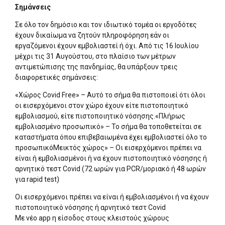
Σημάνσεις
Σε όλο τον δημόσιο και τον ιδιωτικό τομέα οι εργοδότες
έχουν δικαίωμα να ζητούν πληροφόρηση εάν οι
εργαζόμενοι έχουν εμβολιαστεί ή όχι. Από τις 16 Ιουλίου
μέχρι τις 31 Αυγούστου, στο πλαίσιο των μέτρων
αντιμετώπισης της πανδημίας, θα υπάρξουν τρεις
διαφορετικές σημάνσεις:
«Χώρος Covid Free» – Αυτό το σήμα θα πιστοποιεί ότι όλοι
οι εισερχόμενοι στον χώρο έχουν είτε πιστοποιητικό
εμβολιασμού, είτε πιστοποιητικό νόσησης.«Πλήρως
εμβολιασμένο προσωπικό» – Το σήμα θα τοποθετείται σε
καταστήματα όπου επιβεβαιωμένα έχει εμβολιαστεί όλο το
προσωπικόΜεικτός χώρος» – Οι εισερχόμενοι πρέπει να
είναι ή εμβολιασμένοι ή να έχουν πιστοποιητικό νόσησης ή
αρνητικό τεστ Covid (72 ωρών για PCR/μοριακό ή 48 ωρών
για rapid test)
Οι εισερχόμενοι πρέπει να είναι ή εμβολιασμένοι ή να έχουν
πιστοποιητικό νόσησης ή αρνητικό τεστ Covid
Με νέο app η είσοδος στους κλειστούς χώρους