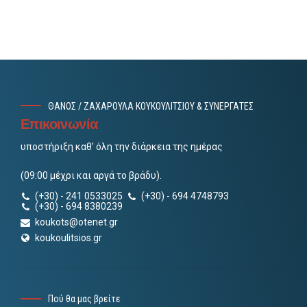
ΘΑΝΟΣ / ΖΑΧΑΡΟΥΛΑ ΚΟΥΚΟΥΛΙΤΣΙΟΥ & ΣΥΝΕΡΓΑΤΕΣ
Επικοινωνία
υποστήριξη καθ’ όλη την διάρκεια της ημέρας
(09:00 μέχρι και αργά το βράδυ).
(+30) - 241 0533025
(+30) - 694 4748793
(+30) - 694 8380239
koukots@otenet.gr
koukoulitsios.gr
Πού θα μας βρείτε