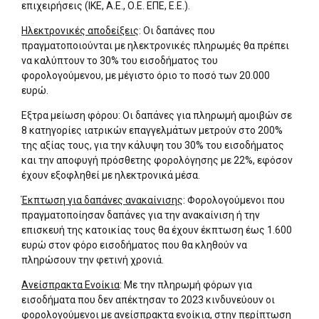
επιχειρήσεις (ΙΚΕ, Α.Ε., Ο.Ε. ΕΠΕ, Ε.Ε.).
Ηλεκτρονικές αποδείξεις
: Οι δαπάνες που
πραγματοποιούνται με ηλεκτρονικές πληρωμές θα πρέπει
να καλύπτουν το 30% του εισοδήματος του
φορολογούμενου, με μέγιστο όριο το ποσό των 20.000
ευρώ.
Εξτρα μείωση φόρου: Oι δαπάνες για πληρωμή αμοιβών σε
8 κατηγορίες ιατρικών επαγγελμάτων μετρούν στο 200%
της αξίας τους, για την κάλυψη του 30% του εισοδήματος
και την αποφυγή πρόσθετης φορολόγησης με 22%, εφόσον
έχουν εξοφληθεί με ηλεκτρονικά μέσα.
Έκπτωση για δαπάνες ανακαίνισης
: Φορολογούμενοι που
πραγματοποίησαν δαπάνες για την ανακαίνιση ή την
επισκευή της κατοικίας τους θα έχουν έκπτωση έως 1.600
ευρώ στον φόρο εισοδήματος που θα κληθούν να
πληρώσουν την φετινή χρονιά.
Aνείσπρακτα Ενοίκια
: Με την πληρωμή φόρων για
εισοδήματα που δεν απέκτησαν το 2023 κινδυνεύουν οι
φορολογούμενοι με ανείσπρακτα ενοίκια, στην περίπτωση