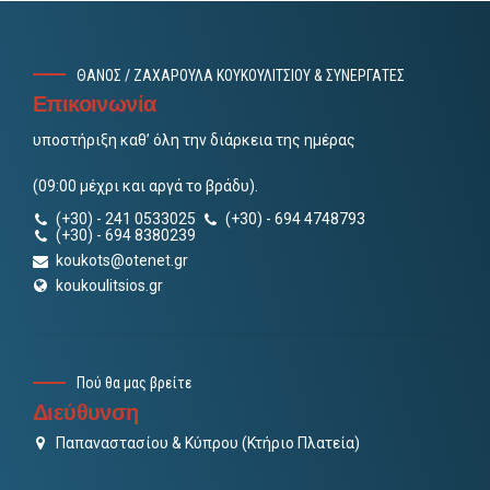
ΘΑΝΟΣ / ΖΑΧΑΡΟΥΛΑ ΚΟΥΚΟΥΛΙΤΣΙΟΥ & ΣΥΝΕΡΓΑΤΕΣ
Επικοινωνία
υποστήριξη καθ’ όλη την διάρκεια της ημέρας
(09:00 μέχρι και αργά το βράδυ).
(+30) - 241 0533025
(+30) - 694 4748793
(+30) - 694 8380239
koukots@otenet.gr
koukoulitsios.gr
Πού θα μας βρείτε
Διεύθυνση
Παπαναστασίου & Κύπρου (Κτήριο Πλατεία)