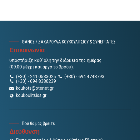
ΘΑΝΟΣ / ΖΑΧΑΡΟΥΛΑ ΚΟΥΚΟΥΛΙΤΣΙΟΥ & ΣΥΝΕΡΓΑΤΕΣ
Επικοινωνία
υποστήριξη καθ’ όλη την διάρκεια της ημέρας
(09:00 μέχρι και αργά το βράδυ).
(+30) - 241 0533025
(+30) - 694 4748793
(+30) - 694 8380239
koukots@otenet.gr
koukoulitsios.gr
Πού θα μας βρείτε
Διεύθυνση