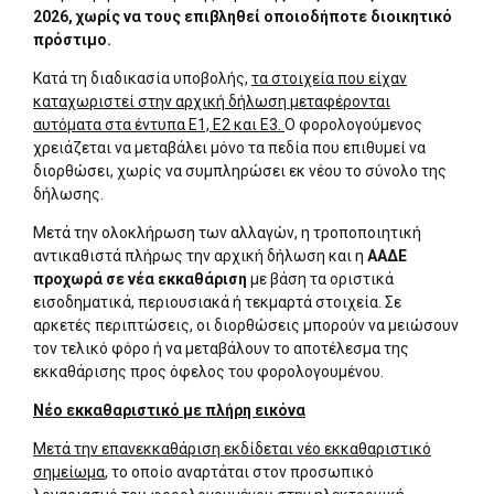
2026, χωρίς να τους επιβληθεί οποιοδήποτε διοικητικό
πρόστιμο.
Κατά τη διαδικασία υποβολής,
τα στοιχεία που είχαν
καταχωριστεί στην αρχική δήλωση μεταφέρονται
αυτόματα στα έντυπα Ε1, Ε2 και Ε3.
Ο φορολογούμενος
χρειάζεται να μεταβάλει μόνο τα πεδία που επιθυμεί να
διορθώσει, χωρίς να συμπληρώσει εκ νέου το σύνολο της
δήλωσης.
Μετά την ολοκλήρωση των αλλαγών, η τροποποιητική
αντικαθιστά πλήρως την αρχική δήλωση και η
ΑΑΔΕ
προχωρά σε νέα εκκαθάριση
με βάση τα οριστικά
εισοδηματικά, περιουσιακά ή τεκμαρτά στοιχεία. Σε
αρκετές περιπτώσεις, οι διορθώσεις μπορούν να μειώσουν
τον τελικό φόρο ή να μεταβάλουν το αποτέλεσμα της
εκκαθάρισης προς όφελος του φορολογουμένου.
Νέο εκκαθαριστικό με πλήρη εικόνα
Μετά την επανεκκαθάριση εκδίδεται νέο εκκαθαριστικό
σημείωμα
, το οποίο αναρτάται στον προσωπικό