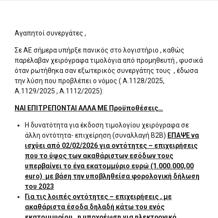
Αγαπητοί συνεργάτες ,
Σε ΑΕ σήμερα υπήρξε πανικός στο λογιστήριο , καθώς
παρέλαβαν χειρόγραφα τιμολόγια από προμηθευτή , φυσικά
όταν ρωτήθηκα σαν εξωτερικός συνεργάτης τους , έδωσα
την λύση που προβλέπει ο νόμος ( Α.1128/2025,
Α.1129/2025 , Α.1112/2025):
NAI ΕΠΙΤΡΕΠΟΝΤΑΙ ΑΛΛΑ ΜΕ Προϋποθέσεις…
Η δυνατότητα για έκδοση τιμολογίου χειρόγραφα σε
άλλη οντότητα- επιχείρηση (συναλλαγή Β2Β)
ΕΠΑΨΕ να
ισχύει από 02/02/2026 για οντότητες – επιχειρήσεις
που το ύψος των ακαθάριστων εσόδων τους
υπερβαίνει το ένα εκατομμύριο ευρώ (1.000.000,00
euro) με βάση την υποβληθείσα φορολογική δήλωση
του 2023
Για τις λοιπές οντότητες – επιχειρήσεις , με
ακαθάριστα έσοδα δηλαδή κάτω του ενός
εκατομμυρίου , η υποχρέωση για ηλεκτρονικό