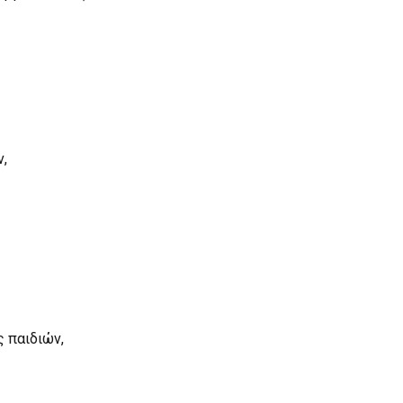
ν,
 παιδιών,