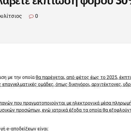
ουλίτσιος
0
ιση με την οποία
θα παρέχεται, από φέτος έως το 2025, έκ
 επαγγελματικές ομάδες, όπως δικηγόροι, αρχιτέκτονες, υδρ
πανών που πραγματοποιούνται με ηλεκτρονικά μέσα πληρωμή
σικών προσώπων, ενώ ιατρικά έξοδα τα οποία θα εξοφλούντα
γή e-αποδείξεων είναι: