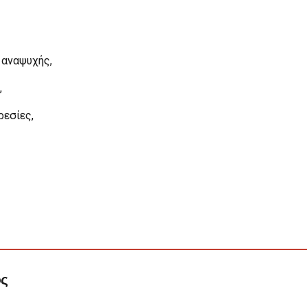
 αναψυχής,
,
ρεσίες,
ος