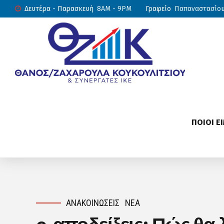
Δευτέρα - Παρασκευή
8AM - 9PM
Γραφείο
Παπαναστασίου 
ΠΟΙΟΙ Ε
ΑΝΑΚΟΙΝΏΣΕΙΣ
ΝΈΑ
e-αποδείξεις: Πώς θ