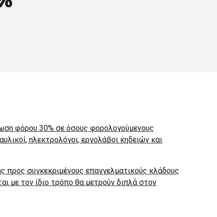
πτωση φόρου 30% σε όσους φορολογούμενους
αυλικοί, ηλεκτρολόγοι, εργολάβοι κηδειών και
ς προς συγκεκριμένους επαγγελματικούς κλάδους
ι με τον ίδιο τρόπο θα μετρούν διπλά στον