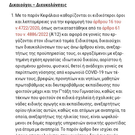
Δικαιούχοι – Διευκολύνσεις
Με το παρόν Κεφάλαιο καθορίζονται οι ειδικότεροι όροι
και λεπτομέρειες για την εφαρμογή του
άρθρου 16 του
ν.4722/2020
, όπως αντικαταστάθηκε από το
άρθρο 61
του ν. 4886/2022
(Α’12) και αφορά σε γονείς που ερ­
γάζονται στον ιδιωτικό τομέα. Ειδικότερα, δικαιούχοι
των διευκολύνσεων του ως άνω άρθρου είναι, ανεξαρ­
τήτως της προϋπηρεσίας τους, οι εργαζόμενοι με εξαρ­
τημένη σχέση εργασίας ιδιωτικού δικαίου, αορίστου ή
ορισμένου χρόνου, φυσικοί, θετοί ή ανάδοχοι γονείς σε
περίπτωση νόσησης από κορωνοϊό COVID-19 των τέ­
κνων τους, βρεφών, προνηπίων και νηπίων, μαθητών
πρωτοβάθμιας και δευτεροβάθμιας εκπαίδευσης που
φοιτούν μέχρι και την Γ’τάξη του Γυμνασίου, καθώς και
τέκνων που φοιτούν σε ειδικά σχολεία ή σχολικές μο­
νάδες ειδικής αγωγής και εκπαίδευσης, ανεξαρτήτως
ορίου ηλικίας αυτών, καθώς και ατόμων με αναπηρία, τα
οποία, ανεξαρτήτως της ηλικίας τους, είναι ωφελού­
μενοι σε δομές παροχής υπηρεσιών ανοικτής φροντίδας
για άτομα με αναπηρία. Το παρόν άρθρο δεν ισχύει σε