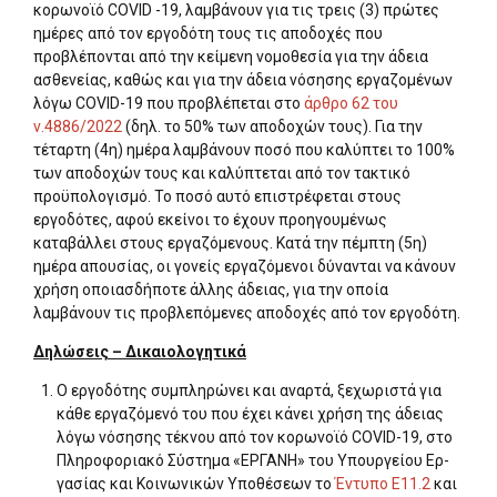
κορωνοϊό COVID -19, λαμβάνουν για τις τρεις (3) πρώ­τες
ημέρες από τον εργοδότη τους τις αποδοχές που
προβλέπονται από την κείμενη νομοθεσία για την άδεια
ασθενείας, καθώς και για την άδεια νόσησης εργαζο­μένων
λόγω COVID-19 που προβλέπεται στο
άρθρο 62 του
ν.4886/2022
(δηλ. το 50% των αποδοχών τους). Για την
τέταρτη (4η) ημέρα λαμβάνουν ποσό που καλύπτει το 100%
των αποδοχών τους και καλύπτεται από τον τακτικό
προϋπολογισμό. Το ποσό αυτό επιστρέφεται στους
εργοδότες, αφού εκείνοι το έχουν προηγουμέ­νως
καταβάλλει στους εργαζόμενους. Κατά την πέμπτη (5η)
ημέρα απουσίας, οι γονείς εργαζόμενοι δύνανται να κάνουν
χρήση οποιασδήποτε άλλης άδειας, για την οποία
λαμβάνουν τις προβλεπόμενες αποδοχές από τον εργοδότη.
Δηλώσεις – Δικαιολογητικά
Ο εργοδότης συμπληρώνει και αναρτά, ξεχωριστά για
κάθε εργαζόμενό του που έχει κάνει χρήση της άδειας
λόγω νόσησης τέκνου από τον κορωνοϊό COVID-19, στο
Πληροφοριακό Σύστημα «ΕΡΓΑΝΗ» του Υπουργείου Ερ­
γασίας και Κοινωνικών Υποθέσεων το
Έντυπο Ε11.2
και