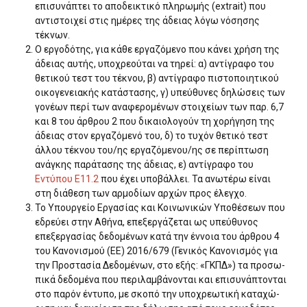
επισυνάπτει το αποδεικτικό πληρωμής (extrait) που
αντι­στοιχεί στις ημέρες της άδειας λόγω νόσησης
τέκνων.
Ο εργοδότης, για κάθε εργαζόμενο που κάνει χρήση της
άδειας αυτής, υποχρεούται να τηρεί: α) αντίγραφο του
θετικού τεστ του τέκνου, β) αντίγραφο πιστοποιητι­κού
οικογενειακής κατάστασης, γ) υπεύθυνες δηλώσεις των
γονέων περί των αναφερομένων στοιχείων των παρ. 6,7
και 8 του άρθρου 2 που δικαιολογούν τη χορήγη­ση της
άδειας στον εργαζόμενό του, δ) το τυχόν θετικό τεστ
άλλου τέκνου του/ης εργαζόμενου/ης σε περίπτω­ση
ανάγκης παράτασης της άδειας, ε) αντίγραφο του
Εντύπου Ε11.2
που έχει υποβάλλει. Τα ανωτέρω είναι
στη διάθεση των αρμοδίων αρχών προς έλεγχο.
Το Υπουργείο Εργασίας και Κοινωνικών Υποθέσεων που
εδρεύει στην Αθήνα, επεξεργάζεται ως υπεύθυνος
επεξεργασίας δεδομένων κατά την έννοια του άρθρου 4
του Κανονισμού (ΕΕ) 2016/679 (Γενικός Κανονισμός για
την Προστασία Δεδομένων, στο εξής: «ΓΚΠΔ») τα προσω­
πικά δεδομένα που περιλαμβάνονται και επισυνάπτονται
στο παρόν έντυπο, με σκοπό την υποχρεωτική καταχώ­