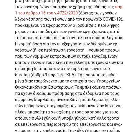
ριση και διαχείριση της δήλωσης από τους εργοδότες
των εργαζομένων που κάνουν χρήση της άδειας της
παρ.
1 του άρθρου 16 του ν.4722/2020
(άδειας των γονέων
λόγω νόσησης των τέκνων από τον κορωνοϊό COVID-19),
προκειμένου να εφαρμοστούν οι ρυθμίσεις περί λήψης
μέρους των αποδοχών των γονέων εργαζομένων, κατά
τη διάρκεια της άδειας, από τον τακτικό προϋπολογισμό.
Η νομική βάση για την επεξεργασία των δεδομένων ερ­
γοδοτών (ή, σε περίπτωση εργοδότη – νομικού προσώ­
που, των νομίμων εκπροσώπων αυτού), εργαζομένων
και των τέκνων τους είναι η εκτέλεση υποχρεώσεων και
η άσκηση δικαιωμάτων στον τομέα του εργατικού
δικαίου (άρθρο 9 παρ. 2 β’ ΓΚΠΔ). Τα προσωπικά δεδο­
μένα διασταυρώνονται με τα στοιχεία των Υπουργείων
Οικονομικών και Εσωτερικών. Τα εμπλεκόμενα πρόσω­
πα έχουν δικαίωμα πρόσβασης στα δεδομένα που τους
αφορούν, διόρθωσης ανακριβών ή συμπλήρωσης ελλι­
πών δεδομένων, διαγραφής των δεδομένων αν δεν είναι
πλέον απαραίτητα σε σχέση με τους σκοπούς για τους
οποίους συλλέχθηκαν ή υποβλήθηκαν κατ’ άλλο τρόπο
σε επεξεργασία, περιορισμού της επεξεργασίας και ενα­
ντίωσης στην επεξεργασία. Για κάθε ζήτημα σχετικά με