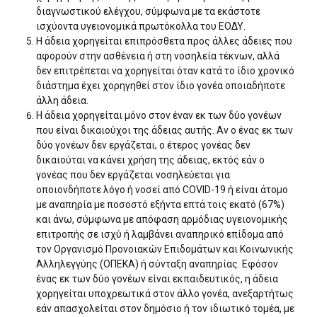
διαγνωστικού ελέγχου, σύμφωνα με τα εκάστοτε
ισχύοντα υγειονομικά πρωτόκολλα του ΕΟΔΥ.
Η άδεια χορηγείται επιπρόσθετα προς άλλες άδειες που
αφορούν στην ασθένεια ή στη νοσηλεία τέκνων, αλλά
δεν επιτρέπεται να χορηγείται όταν κατά το ίδιο χρονικό
διάστημα έχει χορηγηθεί στον ίδιο γονέα οποια­δήποτε
άλλη άδεια.
Η άδεια χορηγείται μόνο στον έναν εκ των δύο γο­νέων
που είναι δικαιούχοι της άδειας αυτής. Αν ο ένας εκ των
δύο γονέων δεν εργάζεται, ο έτερος γονέας δεν
δικαιούται να κάνει χρήση της άδειας, εκτός εάν ο
γονέας που δεν εργάζεται νοσηλεύεται για
οποιονδήποτε λόγο ή νοσεί από COVID-19 ή είναι άτομο
με αναπηρία με ποσοστό εξήντα επτά τοις εκατό (67%)
και άνω, σύμ­φωνα με απόφαση αρμόδιας υγειονομικής
επιτροπής σε ισχύ ή λαμβάνει αναπηρικό επίδομα από
τον Οργανισμό Προνοιακών Επιδομάτων και Κοινωνικής
Αλληλεγγύης (ΟΠΕΚΑ) ή σύνταξη αναπηρίας. Εφόσον
ένας εκ των δύο γονέων είναι εκπαιδευτικός, η άδεια
χορηγείται υποχρε­ωτικά στον άλλο γονέα, ανεξαρτήτως
εάν απασχολείται στον δημόσιο ή τον ιδιωτικό τομέα, με