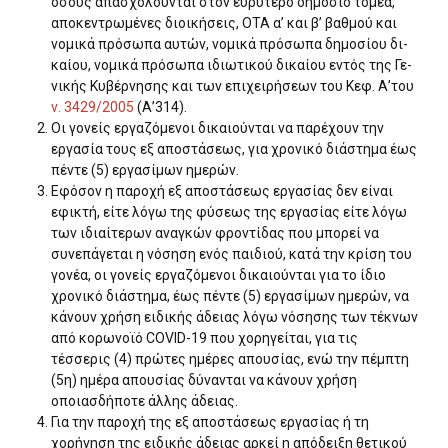
όσους απασχολούνται στον ευρύτερο δημόσιο τομέα,
αποκεντρωμένες διοικήσεις, ΟΤΑ α’ και β’ βαθμού και
νομικά πρόσωπα αυτών, νομικά πρόσωπα δημοσίου δι­
καίου, νομικά πρόσωπα ιδιωτικού δικαίου εντός της Γε­
νικής Κυβέρνησης και των επιχειρήσεων του Κεφ. Α’του
ν. 3429/2005
(Α’314).
Οι γονείς εργαζόμενοι δικαιούνται να παρέχουν την
εργασία τους εξ αποστάσεως, για χρονικό διάστημα έως
πέντε (5) εργασίμων ημερών.
Εφόσον η παροχή εξ αποστάσεως εργασίας δεν είναι
εφικτή, είτε λόγω της φύσεως της εργασίας είτε λόγω
των ιδιαίτερων αναγκών φροντίδας που μπορεί να
συνεπάγεται η νόσηση ενός παιδιού, κατά την κρίση του
γονέα, οι γονείς εργαζόμενοι δικαιούνται για το ίδιο
χρονικό διάστημα, έως πέντε (5) εργασίμων ημερών, να
κάνουν χρήση ειδικής άδειας λόγω νόσησης των τέκνων
από κορωνοϊό COVID-19 που χορηγείται, για τις
τέσσερις (4) πρώτες ημέρες απουσίας, ενώ την πέμπτη
(5η) ημέ­ρα απουσίας δύνανται να κάνουν χρήση
οποιασδήποτε άλλης άδειας.
Για την παροχή της εξ αποστάσεως εργασίας ή τη
χορήγηση της ειδικής άδειας αρκεί η απόδειξη θετικού