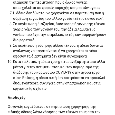
εξαίρεση την πε­ρίπτωση που ο άλλος γονέας
απασχολείται σε φορείς παροχής υπηρεσιών υγείας.
Η άδεια δεν δύναται να χορηγείται σε περίπτωση που η
σύμβαση εργασίας του άλλου γονέα τεθεί σε ανα­στολή.
Σε περίπτωση διαζυγίου, διάστασης ή γέννησης τέ­κνου
χωρίς γάμο των γονέων του, την άδεια λαμβάνει ο
γονέας που έχει την επιμέλεια, εκτός εάν συμφωνήσουν
διαφορετικά.
Σε περίπτωση νόσησης άλλου τέκνου, η άδεια δύναται
αναλόγως να παρατείνεται ή να χορηγείται εκ νέου
εφόσον τα διαστήματα δεν είναι συνεχόμενα.
Κατά τα λοιπά, η άδεια χορηγείται ανεξάρτητα από άλλα
μέτρα για την αντιμετώπιση και τον περιορισμό της
διάδοσης του κορωνοϊού COVID-19 στην αγορά εργα­
σίας. Επίσης, η άδεια αυτή δεν επιτρέπεται να προκαλεί
δυσμενέστερες συνθήκες στην απασχόληση και στις
εργασιακές σχέσεις.
Αποδοχές
Οι γονείς εργαζόμενοι, σε περίπτωση χορήγησης της
ειδικής άδειας λόγω νόσησης των τέκνων τους από τον