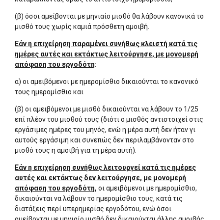
(β) όσοι αμείβονται με μηνιαίο μισθό θα λάβουν κανονικά το
μισθό τους χωρίς καμιά πρόσθετη αμοιβή.
Εάν η επιχείρηση παραμένει συνήθως κλειστή κατά τις
ημέρες αυτές και εκτάκτως λειτούργησε, με μονομερή
απόφαση του εργοδότη
:
α) οι αμειβόμενοι με ημερομίσθιο δικαιούνται το κανονικό
τους ημερομίσθιο και
(β) οι αμειβόμενοι με μισθό δικαιούνται να λάβουν το 1/25
επί πλέον του μισθού τους (διότι ο μισθός αντιστοιχεί στις
εργάσιμες ημέρες του μηνός, ενώ η μέρα αυτή δεν ήταν γι
αυτούς εργάσιμη και συνεπώς δεν περιλαμβάνονταν στο
μισθό τους η αμοιβή για τη μέρα αυτή).
Εάν η επιχείρηση συνήθως λειτουργεί κατά τις ημέρες
αυτές και εκτάκτως δεν λειτούργησε, με μονομερή
απόφαση του εργοδότη,
οι αμειβόμενοι με ημερομίσθιο,
δικαιούνται να λάβουν το ημερομίσθιο τους, κατά τις
διατάξεις περί υπερημερίας εργοδότου, ενώ όσοι
αμείβονται με μηνιαίο μισθό δεν δικαιούνται άλλης αμοιβής