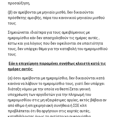
προσαύξηση,
(β) αν αμείβονται με μηνιαίο μισθό, δεν δικαιούνται
πρόσθετης αμοιβής, πέρα του κανονικού μηνιαίου μισθού
τους.
Σημειώνεται ιδιαίτερα για τους αμειβόμενους με
ημερομίσθιο εάν δεν απασχοληθούν τις ημέρες αυτές ,
έστω και για λόγους που δεν οφείλονται σε υπαιτιότητα
τους, δεν υπάρχει θέμα για την καταβολή του ημερομισθίού
τους.
Εάν η επιχείρηση παραμένει συνήθως κλειστή κατά τις
ημέρες αυτές:
(α) όσοι αμείβονται με ημερομίσθιο, δεν δικαιούνται κατά
κανόνα να λάβουν το ημερομίσθιο τους, γιατί δεν υπάρχει
διάταξη νόμου με την οποία να θεσπίζεται γενική
υποχρέωση των εργοδοτών για την πληρωμή του
ημερομισθίου στις μη εξαιρέσιμες αργίες, εκτός βέβαια αν
από έθιμο ή επιχειρησιακή συνήθεια ή ΣΣΕ κλπ
προβλέπεται ότι θα αργήσουν στις εορτές αυτές,
καταβάλλοντας όμως το αντίστοιχο ημερομίσθιο,