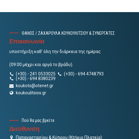
ΘΑΝΟΣ / ΖΑΧΑΡΟΥΛΑ ΚΟΥΚΟΥΛΙΤΣΙΟΥ & ΣΥΝΕΡΓΑΤΕΣ
Επικοινωνία
υποστήριξη καθ’ όλη την διάρκεια της ημέρας
(09:00 μέχρι και αργά το βράδυ).
(+30) - 241 0533025
(+30) - 694 4748793
(+30) - 694 8380239
koukots@otenet.gr
koukoulitsios.gr
Πού θα μας βρείτε
Διεύθυνση
Παπαναστασίου & Κύπρου (Κτήριο Πλατεία)