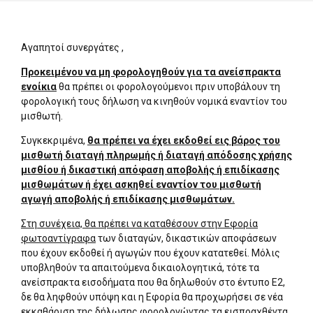
Αγαπητοί συνεργάτες ,
Προκειμένου να μη φορολογηθούν για τα ανείσπρακτα
ενοίκια
θα πρέπει οι φορολογούμενοι πριν υποβάλουν τη
φορολογική τους δήλωση να κινηθούν νομικά εναντίον του
μισθωτή.
Συγκεκριμένα,
θα πρέπει να έχει εκδοθεί εις βάρος του
μισθωτή διαταγή πληρωμής ή διαταγή απόδοσης χρήσης
μισθίου ή δικαστική απόφαση αποβολής ή επιδίκασης
μισθωμάτων ή έχει ασκηθεί εναντίον του μισθωτή
αγωγή αποβολής ή επιδίκασης μισθωμάτων.
Στη συνέχεια, θα πρέπει να καταθέσουν στην Εφορία
φωτοαντίγραφα
των διαταγών, δικαστικών αποφάσεων
που έχουν εκδοθεί ή αγωγών που έχουν κατατεθεί. Μόλις
υποβληθούν τα απαιτούμενα δικαιολογητικά, τότε τα
ανείσπρακτα εισοδήματα που θα δηλωθούν στο έντυπο Ε2,
δε θα ληφθούν υπόψη και η Εφορία θα προχωρήσει σε νέα
εκκαθάριση της δήλωσης φορολογώντας τα εισπραχθέντα