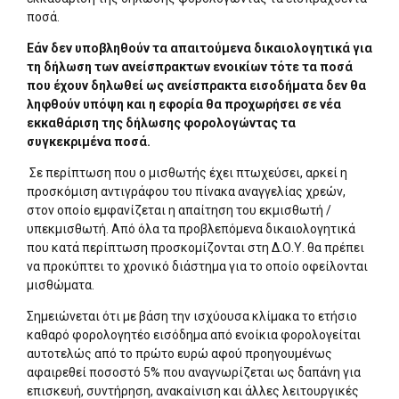
ποσά.
Εάν δεν υποβληθούν τα απαιτούμενα δικαιολογητικά για
τη δήλωση των ανείσπρακτων ενοικίων τότε τα ποσά
που έχουν δηλωθεί ως ανείσπρακτα εισοδήματα δεν θα
ληφθούν υπόψη και η εφορία θα προχωρήσει σε νέα
εκκαθάριση της δήλωσης φορολογώντας τα
συγκεκριμένα ποσά.
Σε περίπτωση που ο μισθωτής έχει πτωχεύσει, αρκεί η
προσκόμιση αντιγράφου του πίνακα αναγγελίας χρεών,
στον οποίο εμφανίζεται η απαίτηση του εκμισθωτή /
υπεκμισθωτή. Από όλα τα προβλεπόμενα δικαιολογητικά
που κατά περίπτωση προσκομίζονται στη Δ.Ο.Υ. θα πρέπει
να προκύπτει το χρονικό διάστημα για το οποίο οφείλονται
μισθώματα.
Σημειώνεται ότι με βάση την ισχύουσα κλίμακα το ετήσιο
καθαρό φορολογητέο εισόδημα από ενοίκια φορολογείται
αυτοτελώς από το πρώτο ευρώ αφού προηγουμένως
αφαιρεθεί ποσοστό 5% που αναγνωρίζεται ως δαπάνη για
επισκευή, συντήρηση, ανακαίνιση και άλλες λειτουργικές