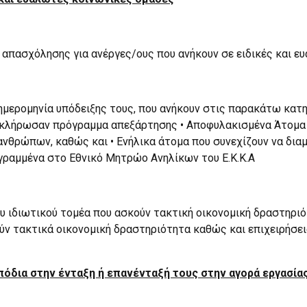
 απασχόλησης για ανέργες/ους που ανήκουν σε ειδικές και ε
μερομηνία υπόδειξης τους, που ανήκουν στις παρακάτω κατηγ
λοκλήρωσαν πρόγραμμα απεξάρτησης • Αποφυλακισμένα Άτομα 
ανθρώπων, καθώς και • Ενήλικα άτομα που συνεχίζουν να δια
εγραμμένα στο Εθνικό Μητρώο Ανηλίκων του Ε.Κ.Κ.Α
ου ιδιωτικού τομέα που ασκούν τακτική οικονομική δραστηρι
ν τακτικά οικονομική δραστηριότητα καθώς και επιχειρήσεις
μπόδια στην ένταξη ή επανένταξή τους στην αγορά εργασία