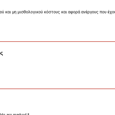
κού και μη μισθολογικού κόστους και αφορά ανέργους που έχο
ος
elds are marked *